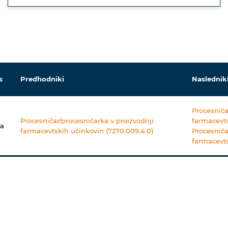
s
Predhodniki
Naslednik
Procesniča
Procesničar/procesničarka v proizvodnji
farmacevts
va
farmacevtskih učinkovin (7270.009.4.0)
Procesniča
farmacevts