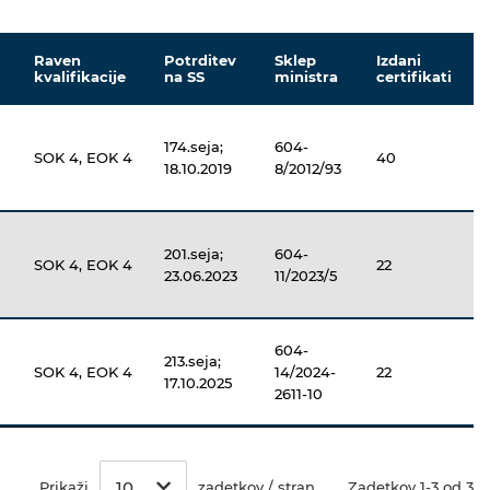
Raven
Potrditev
Sklep
Izdani
kvalifikacije
na SS
ministra
certifikati
174.seja;
604-
SOK 4, EOK 4
40
18.10.2019
8/2012/93
201.seja;
604-
SOK 4, EOK 4
22
23.06.2023
11/2023/5
604-
213.seja;
SOK 4, EOK 4
14/2024-
22
17.10.2025
2611-10
10
Prikaži
zadetkov / stran
Zadetkov 1-3 od 3