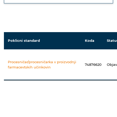
Poklicni standard
Koda
Statu
Procesničar/procesničarka v proizvodnji
74876620
Obja
farmacevtskih učinkovin