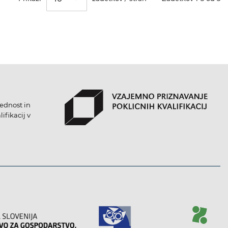
lednost in
ifikacij v