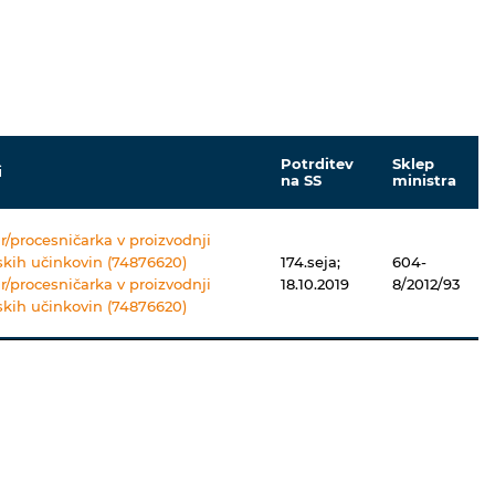
Potrditev
Sklep
i
na SS
ministra
r/procesničarka v proizvodnji
kih učinkovin (74876620)
174.seja;
604-
r/procesničarka v proizvodnji
18.10.2019
8/2012/93
kih učinkovin (74876620)