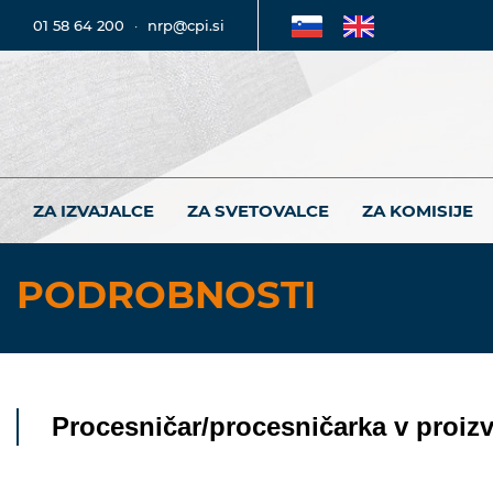
01 58 64 200
·
nrp@cpi.si
ZA IZVAJALCE
ZA SVETOVALCE
ZA KOMISIJE
PODROBNOSTI
Procesničar/procesničarka v proiz