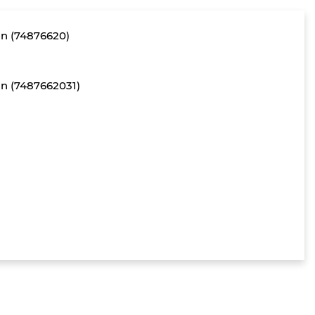
in (74876620)
in (7487662031)