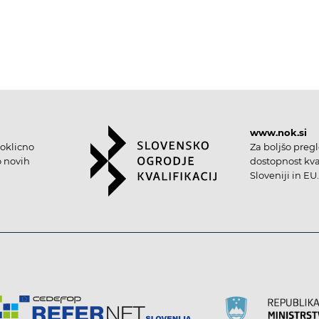
www.nok.si
oklicno
Za boljšo preg
o novih
dostopnost kval
Sloveniji in EU.