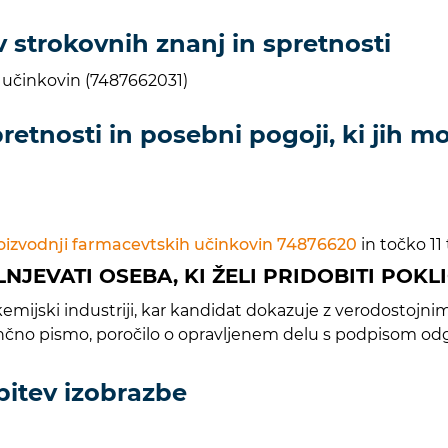
 strokovnih znanj in spretnosti
h učinkovin (7487662031)
etnosti in posebni pogoji, ki jih mor
oizvodnji farmacevtskih učinkovin 74876620
in točko 11
OLNJEVATI OSEBA, KI ŽELI PRIDOBITI POK
mijski industriji, kar kandidat dokazuje z verodostojnimi 
enčno pismo, poročilo o opravljenem delu s podpisom odg
bitev izobrazbe