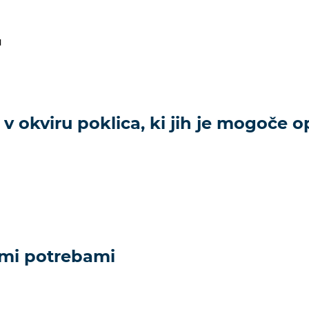
u
 v okviru poklica, ki jih je mogoče op
imi potrebami