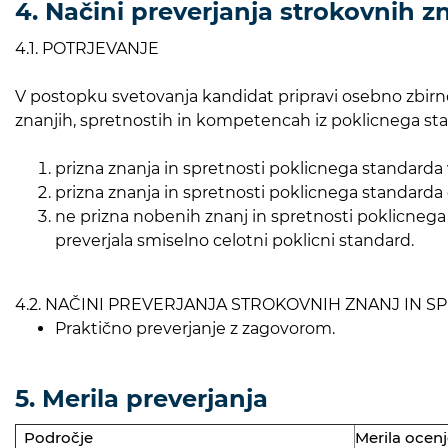
4. Načini preverjanja strokovnih zn
4.1. POTRJEVANJE
V postopku svetovanja kandidat pripravi osebno zbirno m
znanjih, spretnostih in kompetencah iz poklicnega sta
prizna znanja in spretnosti poklicnega standarda 
prizna znanja in spretnosti poklicnega standarda d
ne prizna nobenih znanj in spretnosti poklicnega
preverjala smiselno celotni poklicni standard.
4.2. NAČINI PREVERJANJA STROKOVNIH ZNANJ IN S
Praktično preverjanje z zagovorom.
5. Merila preverjanja
Področje
Merila ocen