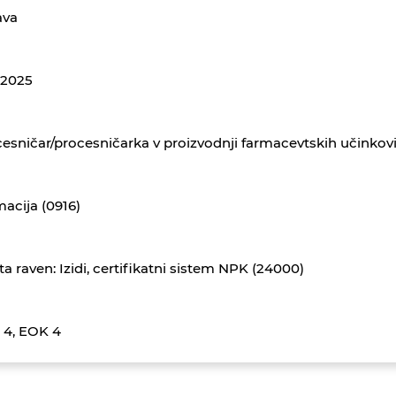
ava
1.2025
esničar/procesničarka v proizvodnji farmacevtskih učinkov
acija (0916)
ta raven: Izidi, certifikatni sistem NPK (24000)
 4, EOK 4