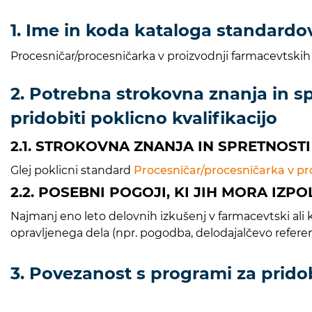
1. Ime in koda kataloga standardov
Procesničar/procesničarka v proizvodnji farmacevtski
2. Potrebna strokovna znanja in spr
pridobiti poklicno kvalifikacijo
2.1. STROKOVNA ZNANJA IN SPRETNOSTI
Glej poklicni standard
Procesničar/procesničarka v pr
2.2. POSEBNI POGOJI, KI JIH MORA IZP
Najmanj eno leto delovnih izkušenj v farmacevtski ali ke
opravljenega dela (npr. pogodba, delodajalčevo refer
3. Povezanost s programi za prido