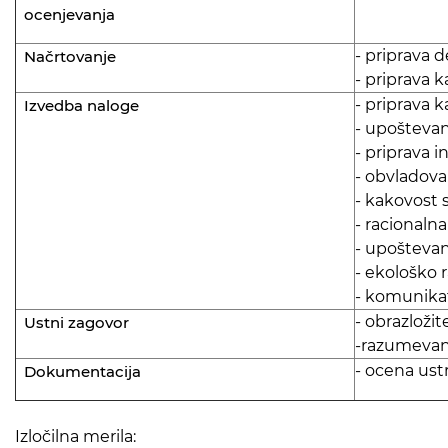
ocenjevanja
- priprava
Načrtovanje
- priprava 
- priprava 
Izvedba naloge
- upoštevan
- priprava 
- obvladova
- kakovost s
- racionaln
- upoštevanj
- ekološko 
- komunika
- obrazložit
Ustni zagovor
-razumevan
- ocena ust
Dokumentacija
Izločilna merila: