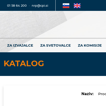
01 58 64 200
·
nrp@cpi.si
ZA IZVAJALCE
ZA SVETOVALCE
ZA KOMISIJE
KATALOG
Naziv:
Proc