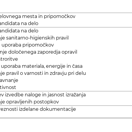
 delovnega mesta in pripomočkov
kandidata na delo
kandidata na delo
je sanitarno-higienskih pravil
in uporaba pripomočkov
nje določenega zaporedja opravil
troritve
a uporaba materiala, energije in časa
e pravil o varnosti in zdravju pri delu
ravnanje
tivnost
ev izvedbe naloge in jasnost izražanja
je opravljenih postopkov
reznosti izdelane dokumentacije