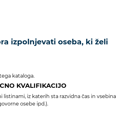
a izpolnjevati oseba, ki želi
 tega kataloga.
LICNO KVALIFIKACIJO
listinami, iz katerih sta razvidna čas in vsebina
ovorne osebe ipd.).