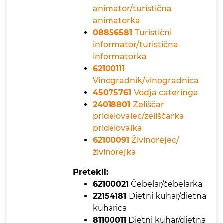
animator/turistična
animatorka
08856581
Turistični
informator/turistična
informatorka
62100111
Vinogradnik/vinogradnica
45075761
Vodja cateringa
24018801
Zeliščar
pridelovalec/zeliščarka
pridelovalka
62100091
Živinorejec/
živinorejka
Pretekli:
62100021
Čebelar/čebelarka
22154181
Dietni kuhar/dietna
kuharica
81100011
Dietni kuhar/dietna