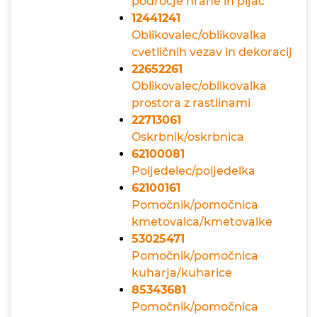
področje hrane in pijač
12441241
Oblikovalec/oblikovalka
cvetličnih vezav in dekoracij
22652261
Oblikovalec/oblikovalka
prostora z rastlinami
22713061
Oskrbnik/oskrbnica
62100081
Poljedelec/poljedelka
62100161
Pomočnik/pomočnica
kmetovalca/kmetovalke
53025471
Pomočnik/pomočnica
kuharja/kuharice
85343681
Pomočnik/pomočnica