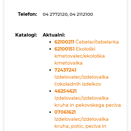
Telefon:
04 2772120, 04 2112100
Katalogi:
Aktualni:
62100211
Čebelar/čebelarka
62100151
Ekološki
kmetovalec/ekološka
kmetovalka
72437241
Izdelovalec/izdelovalka
čokoladnih izdelkov
46254621
Izdelovalec/izdelovalka
kruha in pekovskega peciva
07061621
Izdelovalec/izdelovalka
kruha, potic, peciva in