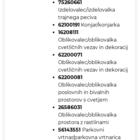
75260661
Izdelovalec/izdelovalka
trajnega peciva
62100191
Konjar/konjarka
16208111
Oblikovalec/oblikovalka
cvetličnih vezav in dekoracij
62200071
Oblikovalec/oblikovalka
cvetličnih vezav in dekoracij
62200081
Oblikovalec/oblikovalka
poslovnih in bivalnih
prostorov s cvetjem
26586031
Oblikovalec/oblikovalka
prostora z rastlinami
56143551
Parkovni
vrtnar/parkovna vrtnarica