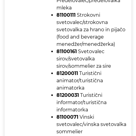
Predelovalec/predelovalka
mleka
81100111
Strokovni
svetovalec/strokovna
svetovalka za hrano in pijačo
(food and beverage
menedžer/menedžerka)
81100161
Svetovalec
sirov/svetovalka
sirov/sommelier za sire
81200011
Turistični
animator/turistična
animatorka
81200031
Turistični
informator/turistična
informatorka
81100071
Vinski
svetovalec/vinska svetovalka
sommelier