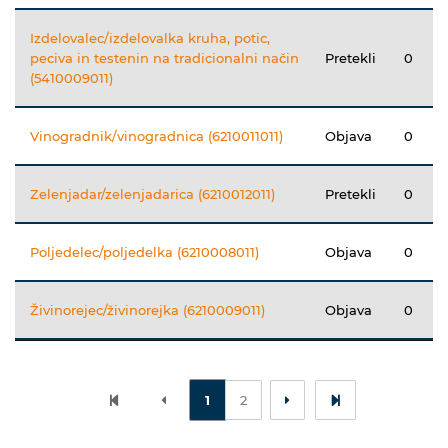
Izdelovalec/izdelovalka kruha, potic,
peciva in testenin na tradicionalni način
Pretekli
0
(5410009011)
Vinogradnik/vinogradnica (6210011011)
Objava
0
Zelenjadar/zelenjadarica (6210012011)
Pretekli
0
Poljedelec/poljedelka (6210008011)
Objava
0
Živinorejec/živinorejka (6210009011)
Objava
0
1
2