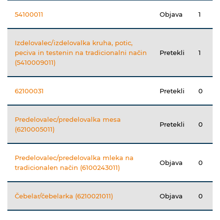
54100011
Objava
1
Izdelovalec/izdelovalka kruha, potic,
peciva in testenin na tradicionalni način
Pretekli
1
(5410009011)
62100031
Pretekli
0
Predelovalec/predelovalka mesa
Pretekli
0
(6210005011)
Predelovalec/predelovalka mleka na
Objava
0
tradicionalen način (6100243011)
Čebelar/čebelarka (6210021011)
Objava
0