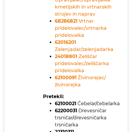
kmetijskih in vrtnarskih
strojev in naprav
68286821
Vrtnar
pridelovalec/vrtnarka
pridelovalka
62016201
Zelenjadar/zelenjadarka
24018801
Zeliščar
pridelovalec/zeliščarka
pridelovalka
62100091
Živinorejec/
živinorejka
Pretekli:
62100021
Čebelar/čebelarka
62200031
Drevesničar
trsničar/drevesničarka
trsničarka
22310311