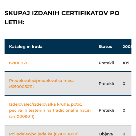
SKUPAJ IZDANIH CERTIFIKATOV PO
LETIH:
Katalog in koda
Status
2005
62100021
Pretekli
105
Predelovalec/predelovalka mesa
Pretekli
0
(6210005011)
Izdelovalec/izdelovalka kruha, potic,
peciva in testenin na tradicionalni način
Pretekli
0
(5410009011)
Poljedelec/poljedelka (6210008011)
Objava
0