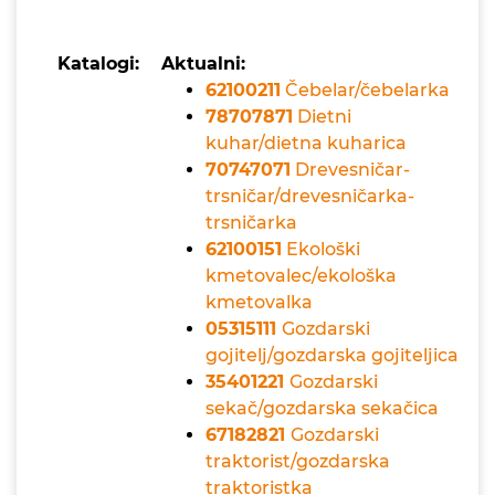
Katalogi:
Aktualni:
62100211
Čebelar/čebelarka
78707871
Dietni
kuhar/dietna kuharica
70747071
Drevesničar-
trsničar/drevesničarka-
trsničarka
62100151
Ekološki
kmetovalec/ekološka
kmetovalka
05315111
Gozdarski
gojitelj/gozdarska gojiteljica
35401221
Gozdarski
sekač/gozdarska sekačica
67182821
Gozdarski
traktorist/gozdarska
traktoristka