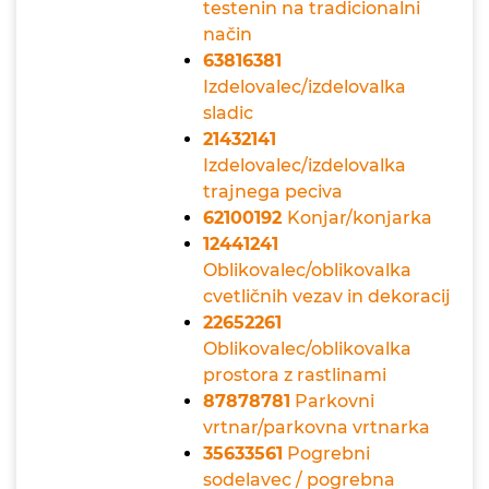
testenin na tradicionalni
način
63816381
Izdelovalec/izdelovalka
sladic
21432141
Izdelovalec/izdelovalka
trajnega peciva
62100192
Konjar/konjarka
12441241
Oblikovalec/oblikovalka
cvetličnih vezav in dekoracij
22652261
Oblikovalec/oblikovalka
prostora z rastlinami
87878781
Parkovni
vrtnar/parkovna vrtnarka
35633561
Pogrebni
sodelavec / pogrebna