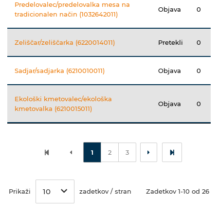
Predelovalec/predelovalka mesa na
Objava
0
tradicionalen način (1032642011)
Zeliščar/zeliščarka (6220014011)
Pretekli
0
Sadjar/sadjarka (6210010011)
Objava
0
Ekološki kmetovalec/ekološka
Objava
0
kmetovalka (6210015011)
1
2
3
10
Prikaži
zadetkov / stran
Zadetkov 1-10 od 26