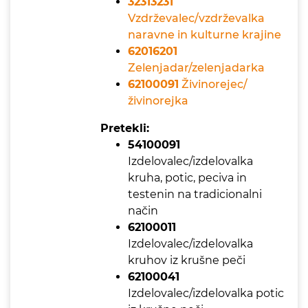
32313231
Vzdrževalec/vzdrževalka
naravne in kulturne krajine
62016201
Zelenjadar/zelenjadarka
62100091
Živinorejec/
živinorejka
Pretekli:
54100091
Izdelovalec/izdelovalka
kruha, potic, peciva in
testenin na tradicionalni
način
62100011
Izdelovalec/izdelovalka
kruhov iz krušne peči
62100041
Izdelovalec/izdelovalka potic