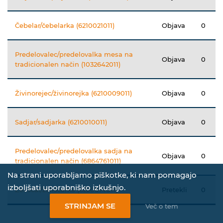
Čebelar/čebelarka (6210021011)
Objava
0
Predelovalec/predelovalka mesa na
Objava
0
tradicionalen način (1032642011)
Živinorejec/živinorejka (6210009011)
Objava
0
Sadjar/sadjarka (6210010011)
Objava
0
Predelovalec/predelovalka sadja na
Objava
0
tradicionalen način (6864761011)
Na strani uporabljamo piškotke, ki nam pomagajo
izboljšati uporabniško izkušnjo.
Zeliščar/zeliščarka (6220014011)
Pretekli
0
STRINJAM SE
Več o tem