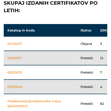
SKUPAJ IZDANIH CERTIFIKATOV PO
LETIH:
Katalog in koda
Status
2003
54100011
Objava
3
62100011
Pretekli
12
62100031
Pretekli
7
62100041
Pretekli
4
Predelovalec/predelovalka mesa
Pretekli
62
(6210005011)