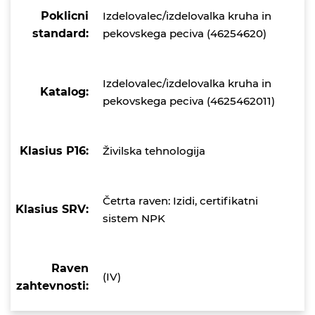
Poklicni
Izdelovalec/izdelovalka kruha in
standard:
pekovskega peciva (46254620)
Izdelovalec/izdelovalka kruha in
Katalog:
pekovskega peciva (4625462011)
Klasius P16:
Živilska tehnologija
Četrta raven: Izidi, certifikatni
Klasius SRV:
sistem NPK
Raven
(IV)
zahtevnosti: