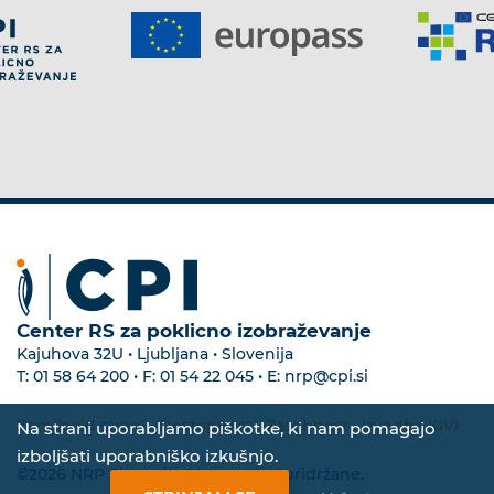
Center RS za poklicno izobraževanje
Kajuhova 32U • Ljubljana • Slovenija
T:
01 58 64 200
• F:
01 54 22 045
• E:
nrp@cpi.si
Zemljevid strani
•
Dostopnost
•
Zasebnost
•
Izvedba KIVI
Na strani uporabljamo piškotke, ki nam pomagajo
izboljšati uporabniško izkušnjo.
©2026 NRP Slovenija. Vse pravice pridržane.