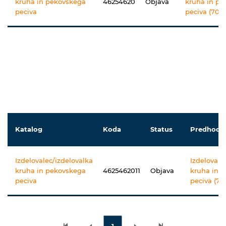
kruha in pekovskega
46254620
Objava
kruha in p
peciva
peciva (705
Katalog
Koda
Status
Predhodni
Izdelovalec/izdelovalka
Izdelovale
kruha in pekovskega
4625462011
Objava
kruha in 
peciva
peciva (70
1