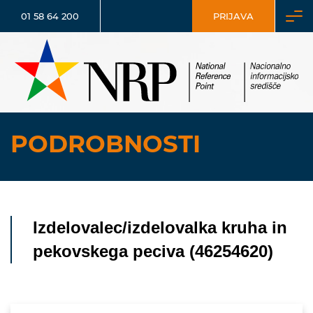
01 58 64 200
PRIJAVA
PODROBNOSTI
Izdelovalec/izdelovalka kruha in
pekovskega peciva (46254620)