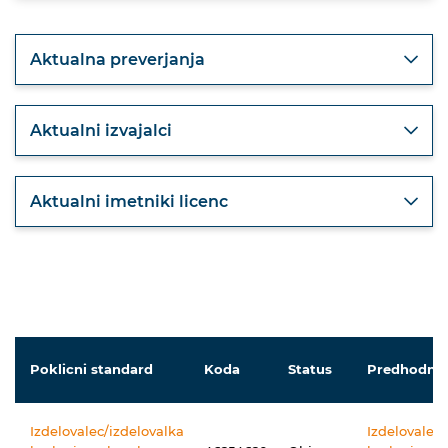
Aktualna preverjanja
Aktualni izvajalci
Aktualni imetniki licenc
Poklicni standard
Koda
Status
Predhodnik
Izdelovalec/izdelovalka
Izdelovalec/