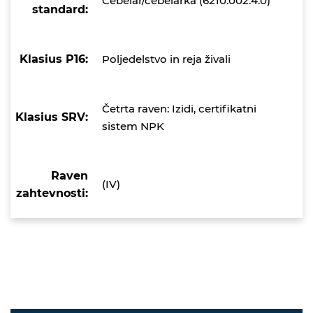
Čebelar/čebelarka (6210.002.4.0)
standard:
Klasius P16:
Poljedelstvo in reja živali
Četrta raven: Izidi, certifikatni
Klasius SRV:
sistem NPK
Raven
(IV)
zahtevnosti: