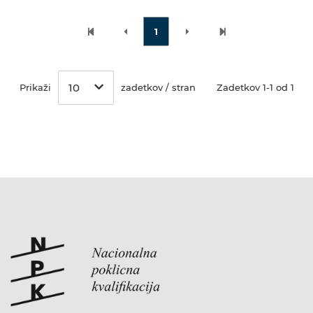
1
10
Prikaži
zadetkov / stran
Zadetkov 1-1 od 1