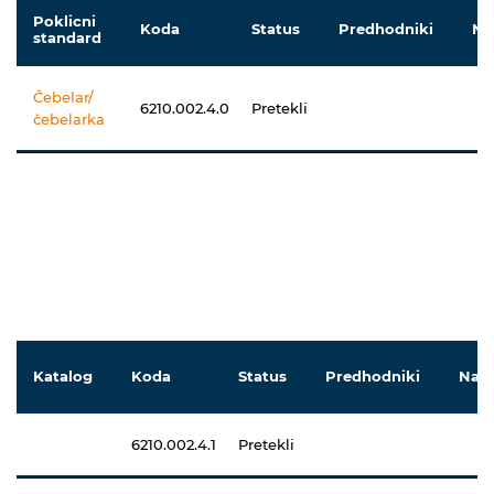
Poklicni
Koda
Status
Predhodniki
Na
standard
Čebelar/
6210.002.4.0
Pretekli
čebelarka
Katalog
Koda
Status
Predhodniki
Nasl
6210.002.4.1
Pretekli