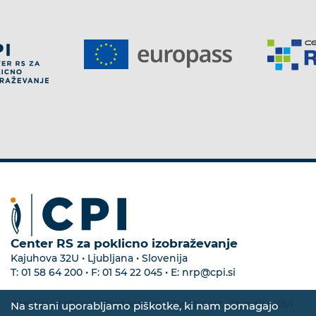
Center RS za poklicno izobraževanje
Kajuhova 32U • Ljubljana • Slovenija
T:
01 58 64 200
• F:
01 54 22 045
• E:
nrp@cpi.si
Zemljevid strani
•
Dostopnost
•
Zasebnost
•
Izvedba KIVI
Na strani uporabljamo piškotke, ki nam pomagajo