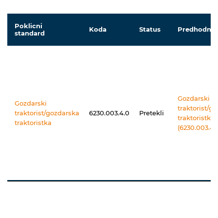
Poklicni
Koda
Status
Predhodnik
standard
Gozdarski
Gozdarski
traktorist/g
traktorist/gozdarska
6230.003.4.0
Pretekli
traktoristka
traktoristka
(6230.003.4.