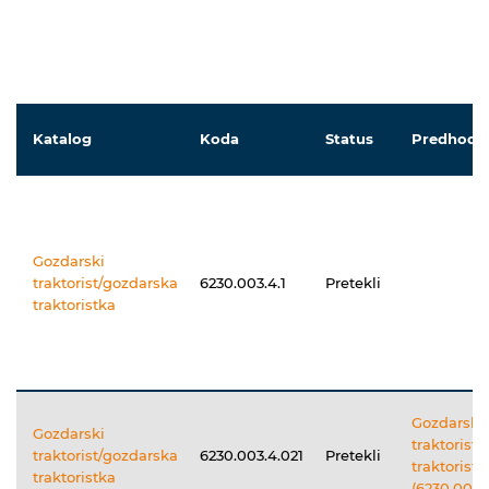
Katalog
Koda
Status
Predhodni
Gozdarski
traktorist/gozdarska
6230.003.4.1
Pretekli
traktoristka
Gozdarski
Gozdarski
traktorist
traktorist/gozdarska
6230.003.4.021
Pretekli
traktoristk
traktoristka
(6230.003.4