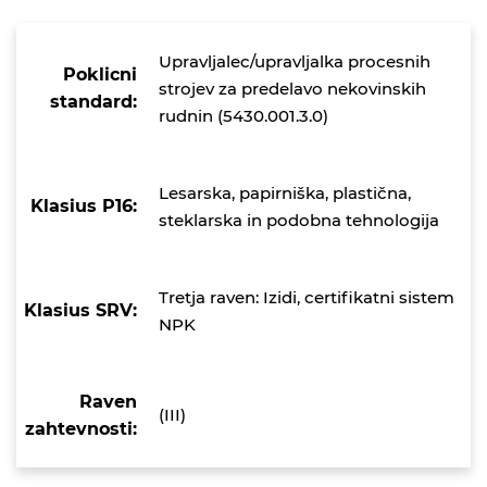
Upravljalec/upravljalka procesnih
Poklicni
strojev za predelavo nekovinskih
standard:
rudnin (5430.001.3.0)
Lesarska, papirniška, plastična,
Klasius P16:
steklarska in podobna tehnologija
Tretja raven: Izidi, certifikatni sistem
Klasius SRV:
NPK
Raven
(III)
zahtevnosti: