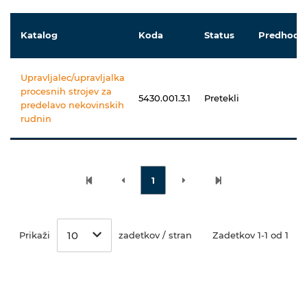
Katalog
Koda
Status
Predhodni
Upravljalec/upravljalka
procesnih strojev za
5430.001.3.1
Pretekli
predelavo nekovinskih
rudnin
1
10
Prikaži
zadetkov / stran
Zadetkov 1-1 od 1