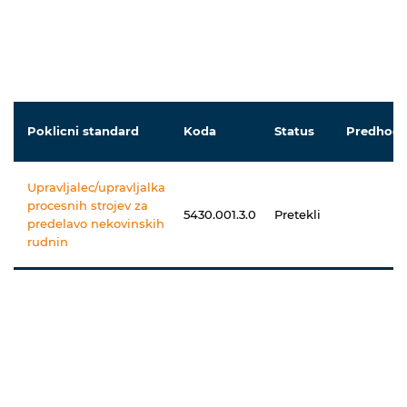
Poklicni standard
Koda
Status
Predhodn
Upravljalec/upravljalka
procesnih strojev za
5430.001.3.0
Pretekli
predelavo nekovinskih
rudnin