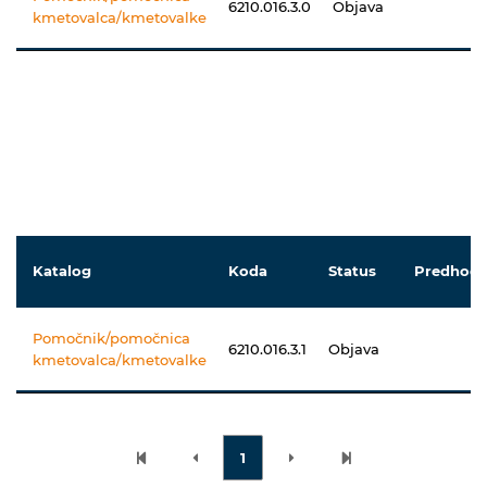
6210.016.3.0
Objava
kmetovalca/kmetovalke
Katalog
Koda
Status
Predhodn
Pomočnik/pomočnica
6210.016.3.1
Objava
kmetovalca/kmetovalke
1