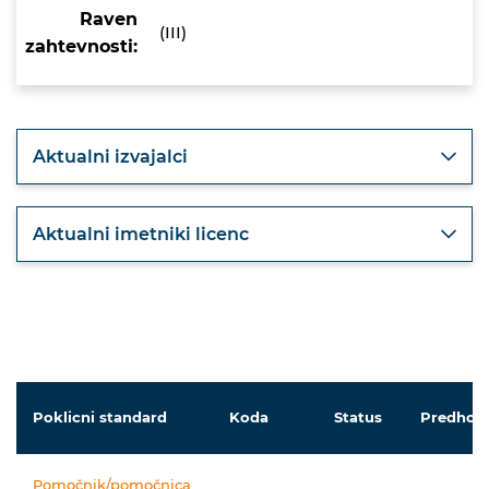
Raven
(III)
zahtevnosti:
Aktualni izvajalci
Aktualni imetniki licenc
Poklicni standard
Koda
Status
Predhodn
Pomočnik/pomočnica