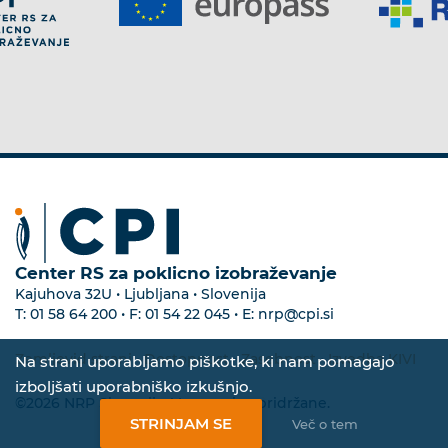
Center RS za poklicno izobraževanje
Kajuhova 32U • Ljubljana • Slovenija
T:
01 58 64 200
• F:
01 54 22 045
• E:
nrp@cpi.si
Zemljevid strani
•
Dostopnost
•
Zasebnost
•
Izvedba KIVI
Na strani uporabljamo piškotke, ki nam pomagajo
izboljšati uporabniško izkušnjo.
©2026 NRP Slovenija. Vse pravice pridržane.
STRINJAM SE
Več o tem