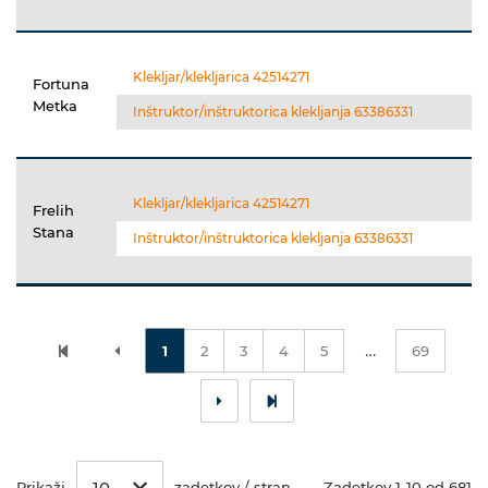
Klekljar/klekljarica 42514271
Fortuna
Metka
Inštruktor/inštruktorica klekljanja 63386331
Klekljar/klekljarica 42514271
Frelih
Stana
Inštruktor/inštruktorica klekljanja 63386331
…
1
2
3
4
5
69
10
Prikaži
zadetkov / stran
Zadetkov 1-10 od 681