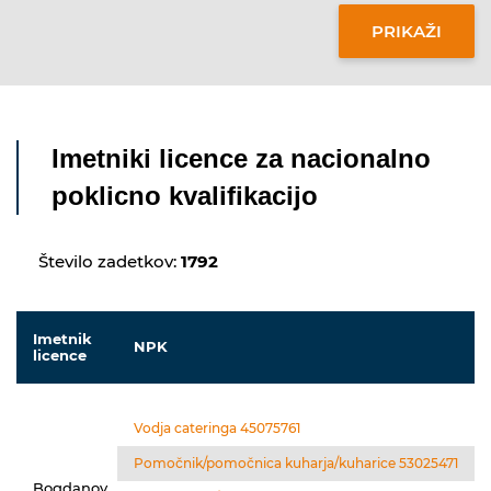
Imetniki licence za nacionalno
poklicno kvalifikacijo
Število zadetkov:
1792
Imetnik
NPK
licence
Vodja cateringa 45075761
Pomočnik/pomočnica kuharja/kuharice 53025471
Bogdanov