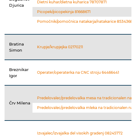
Dietni kuhar/dietna kuharica 78707871
Djurica
Picopek/picopekinja 81668671
Pomočnik/pomočnica natakarja/natakarice 85343681
Bratina
Krupje/krupjejka 02170211
Simon
Breznikar
Operater/operaterka na CNC stroju 64466441
Igor
Predelovalec/predelovalka mesa na tradicionalen nači
Črv Milena
Predelovalec/predelovalka mleka na tradicionalen nač
Izvajalec/izvajalka del visokih gradenj 08245772