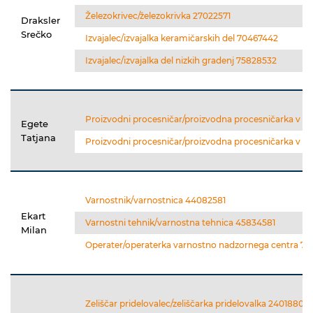
Železokrivec/železokrivka 27022571
Draksler
Srečko
Izvajalec/izvajalka keramičarskih del 70467442
Izvajalec/izvajalka del nizkih gradenj 75828532
Proizvodni procesničar/proizvodna procesničarka v far
Egete
Tatjana
Proizvodni procesničar/proizvodna procesničarka v far
Varnostnik/varnostnica 44082581
Ekart
Varnostni tehnik/varnostna tehnica 45834581
Milan
Operater/operaterka varnostno nadzornega centra 78
Zeliščar pridelovalec/zeliščarka pridelovalka 24018801