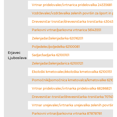
Vrtnar pridelovalec/vrtnarica pridelovalka 24535681
Vzdrževalec/vzdrževalka zelenih površin za šport in pr
Drevesničar trsničar/drevesničarka trsničarka 4304524
Parkovni vrtnar/parkovna vrtnarica 56143551
Zelenjadar/zelenjadarka 62016201
Poljedelec/poljedelka 62100081
Erjavec
Sadjar/sadjarka 62100101
Ljuboslava
Zelenjadar/zelenjadarica 62100121
Ekološki kmetovalec/ekološka kmetovalka 62100151
Pomočnik/pomočnica kmetovalca/kmetovalke 621001
Vrtnar pridelovalec/vrtnarka pridelovalka 68286821
Drevesničar-trsničar/drevesničarka-trsničarka 7074707
Vrtnar urejevalec/vrtnarka urejevalka zelenih površin 
Parkovni vrtnar/parkovna vrtnarka 87878781