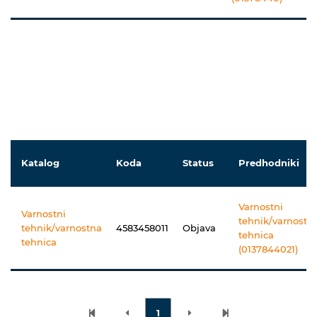
Katalog
Koda
Status
Predhodniki
Varnostni
Varnostni
tehnik/varnostn
tehnik/varnostna
4583458011
Objava
tehnica
tehnica
(0137844021)
1