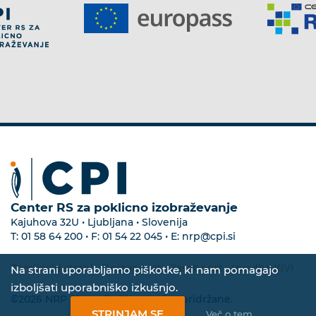
Center RS za poklicno izobraževanje
Kajuhova 32U • Ljubljana • Slovenija
T:
01 58 64 200
• F:
01 54 22 045
• E:
nrp@cpi.si
Zemljevid strani
•
Dostopnost
•
Zasebnost
•
Izvedba KIVI
Na strani uporabljamo piškotke, ki nam pomagajo
izboljšati uporabniško izkušnjo.
©2026 NRP Slovenija. Vse pravice pridržane.
STRINJAM SE
Več o tem