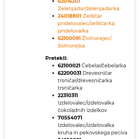
62016201
Zelenjadar/zelenjadarka
24018801
Zeliščar
pridelovalec/zeliščarka
pridelovalka
62100091
Živinorejec/
živinorejka
Pretekli:
62100021
Čebelar/čebelarka
62200031
Drevesničar
trsničar/drevesničarka
trsničarka
22310311
Izdelovalec/izdelovalka
čokoladnih izdelkov
70554071
Izdelovalec/izdelovalka
kruha in pekovskega peciva