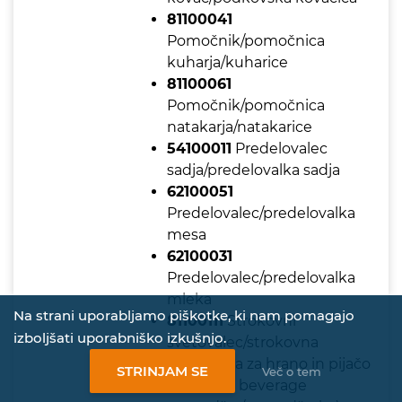
81100041
Pomočnik/pomočnica
kuharja/kuharice
81100061
Pomočnik/pomočnica
natakarja/natakarice
54100011
Predelovalec
sadja/predelovalka sadja
62100051
Predelovalec/predelovalka
mesa
62100031
Predelovalec/predelovalka
mleka
Na strani uporabljamo piškotke, ki nam pomagajo
81100111
Strokovni
izboljšati uporabniško izkušnjo.
svetovalec/strokovna
svetovalka za hrano in pijačo
STRINJAM SE
Več o tem
(food and beverage