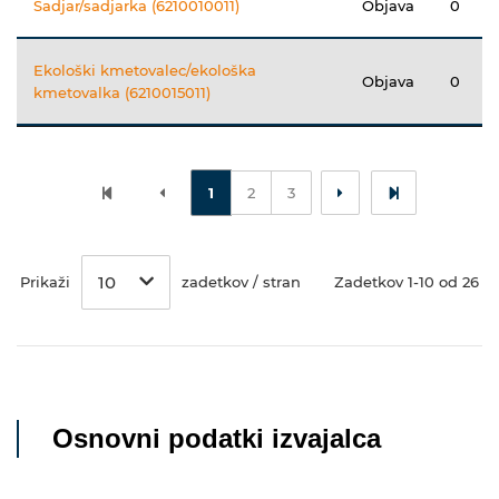
Sadjar/sadjarka (6210010011)
Objava
0
Ekološki kmetovalec/ekološka
Objava
0
kmetovalka (6210015011)
1
2
3
10
Prikaži
zadetkov / stran
Zadetkov 1-10 od 26
Osnovni podatki izvajalca