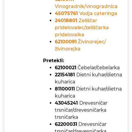
Vinogradnik/vinogradnica
45075761
Vodja cateringa
24018801
Zeliščar
pridelovalec/zeliščarka
pridelovalka
62100091
Živinorejec/
živinorejka
Pretekli:
62100021
Čebelar/čebelarka
22154181
Dietni kuhar/dietna
kuharica
81100011
Dietni kuhar/dietna
kuharica
43045241
Drevesničar
trsničar/drevesničarka
trsničarka
62200031
Drevesničar
trsničar/drevesničarka