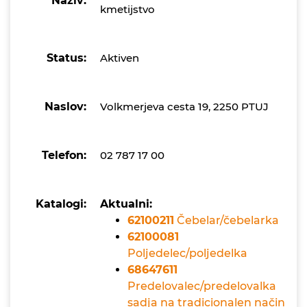
Naziv:
kmetijstvo
Status:
Aktiven
Naslov:
Volkmerjeva cesta 19, 2250 PTUJ
Telefon:
02 787 17 00
Katalogi:
Aktualni:
62100211
Čebelar/čebelarka
62100081
Poljedelec/poljedelka
68647611
Predelovalec/predelovalka
sadja na tradicionalen način