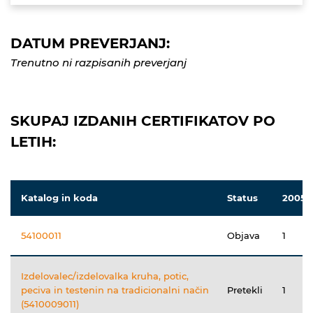
DATUM PREVERJANJ:
Trenutno ni razpisanih preverjanj
SKUPAJ IZDANIH CERTIFIKATOV PO
LETIH:
Katalog in koda
Status
2005
54100011
Objava
1
Izdelovalec/izdelovalka kruha, potic,
peciva in testenin na tradicionalni način
Pretekli
1
(5410009011)