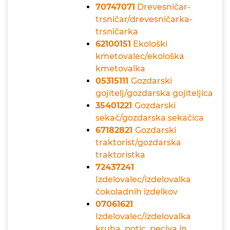
70747071
Drevesničar-
trsničar/drevesničarka-
trsničarka
62100151
Ekološki
kmetovalec/ekološka
kmetovalka
05315111
Gozdarski
gojitelj/gozdarska gojiteljica
35401221
Gozdarski
sekač/gozdarska sekačica
67182821
Gozdarski
traktorist/gozdarska
traktoristka
72437241
Izdelovalec/izdelovalka
čokoladnih izdelkov
07061621
Izdelovalec/izdelovalka
kruha, potic, peciva in