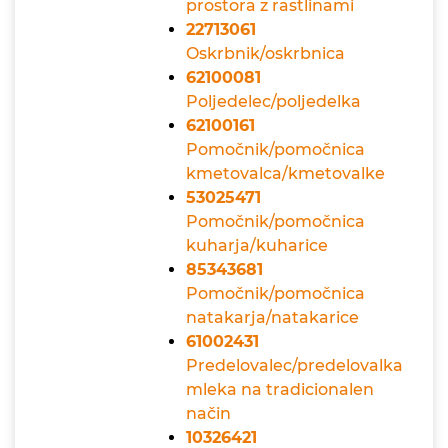
prostora z rastlinami
22713061
Oskrbnik/oskrbnica
62100081
Poljedelec/poljedelka
62100161
Pomočnik/pomočnica
kmetovalca/kmetovalke
53025471
Pomočnik/pomočnica
kuharja/kuharice
85343681
Pomočnik/pomočnica
natakarja/natakarice
61002431
Predelovalec/predelovalka
mleka na tradicionalen
način
10326421