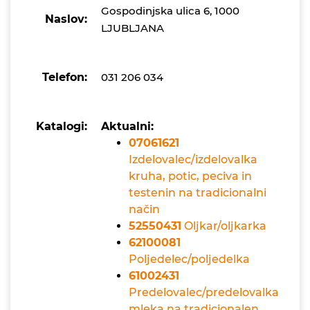
Gospodinjska ulica 6, 1000
Naslov:
LJUBLJANA
Telefon:
031 206 034
Katalogi:
Aktualni:
07061621
Izdelovalec/izdelovalka
kruha, potic, peciva in
testenin na tradicionalni
način
52550431
Oljkar/oljkarka
62100081
Poljedelec/poljedelka
61002431
Predelovalec/predelovalka
mleka na tradicionalen