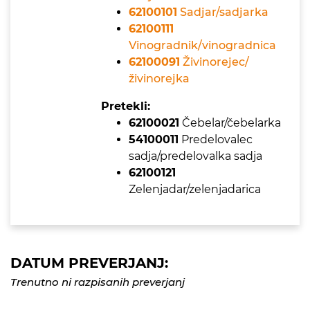
62100101
Sadjar/sadjarka
62100111
Vinogradnik/vinogradnica
62100091
Živinorejec/
živinorejka
Pretekli:
62100021
Čebelar/čebelarka
54100011
Predelovalec
sadja/predelovalka sadja
62100121
Zelenjadar/zelenjadarica
DATUM PREVERJANJ:
Trenutno ni razpisanih preverjanj