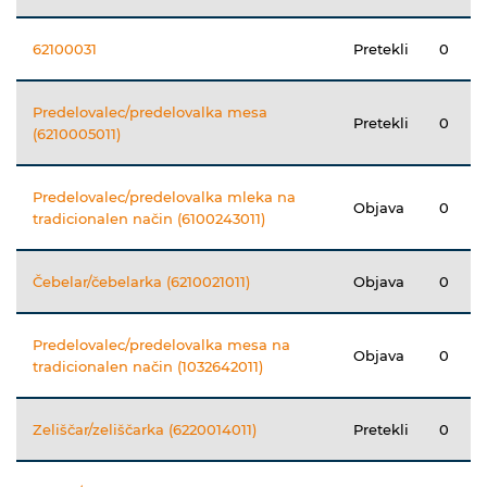
62100031
Pretekli
0
Predelovalec/predelovalka mesa
Pretekli
0
(6210005011)
Predelovalec/predelovalka mleka na
Objava
0
tradicionalen način (6100243011)
Čebelar/čebelarka (6210021011)
Objava
0
Predelovalec/predelovalka mesa na
Objava
0
tradicionalen način (1032642011)
Zeliščar/zeliščarka (6220014011)
Pretekli
0