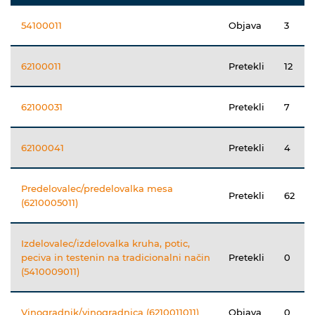
54100011
Objava
3
62100011
Pretekli
12
62100031
Pretekli
7
62100041
Pretekli
4
Predelovalec/predelovalka mesa
Pretekli
62
(6210005011)
Izdelovalec/izdelovalka kruha, potic,
peciva in testenin na tradicionalni način
Pretekli
0
(5410009011)
Vinogradnik/vinogradnica (6210011011)
Objava
0