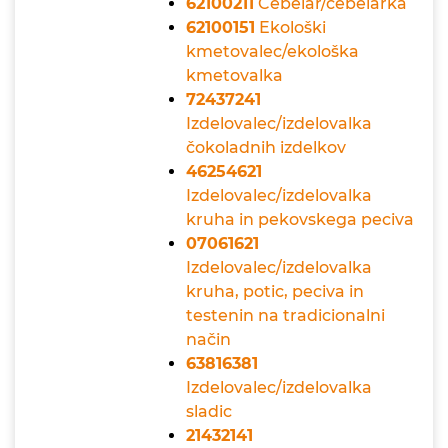
62100211
Čebelar/čebelarka
62100151
Ekološki
kmetovalec/ekološka
kmetovalka
72437241
Izdelovalec/izdelovalka
čokoladnih izdelkov
46254621
Izdelovalec/izdelovalka
kruha in pekovskega peciva
07061621
Izdelovalec/izdelovalka
kruha, potic, peciva in
testenin na tradicionalni
način
63816381
Izdelovalec/izdelovalka
sladic
21432141