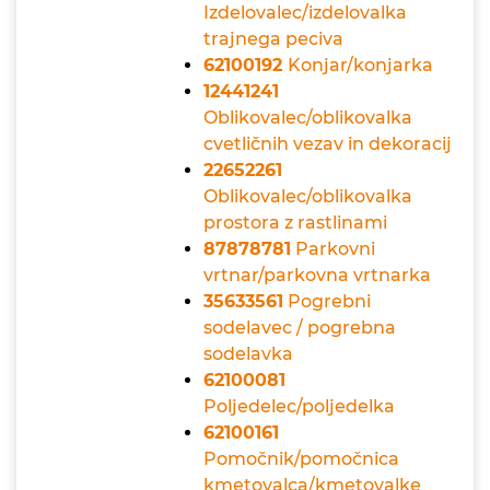
Izdelovalec/izdelovalka
trajnega peciva
62100192
Konjar/konjarka
12441241
Oblikovalec/oblikovalka
cvetličnih vezav in dekoracij
22652261
Oblikovalec/oblikovalka
prostora z rastlinami
87878781
Parkovni
vrtnar/parkovna vrtnarka
35633561
Pogrebni
sodelavec / pogrebna
sodelavka
62100081
Poljedelec/poljedelka
62100161
Pomočnik/pomočnica
kmetovalca/kmetovalke