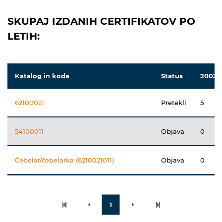
SKUPAJ IZDANIH CERTIFIKATOV PO
LETIH:
Katalog in koda
Status
2003
62100021
Pretekli
5
54100011
Objava
0
Čebelar/čebelarka (6210021011)
Objava
0
1