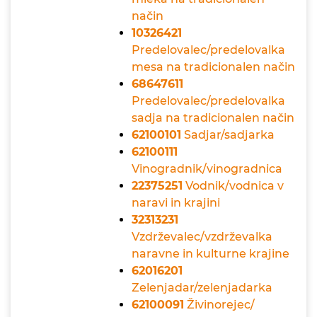
način
10326421
Predelovalec/predelovalka
mesa na tradicionalen način
68647611
Predelovalec/predelovalka
sadja na tradicionalen način
62100101
Sadjar/sadjarka
62100111
Vinogradnik/vinogradnica
22375251
Vodnik/vodnica v
naravi in krajini
32313231
Vzdrževalec/vzdrževalka
naravne in kulturne krajine
62016201
Zelenjadar/zelenjadarka
62100091
Živinorejec/