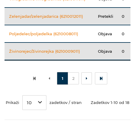
Zelenjadar/zelenjadarica (6210012011)
Pretekli
0
Poljedelec/poljedelka (6210008011)
Objava
0
Živinorejec/živinorejka (6210009011)
Objava
0
1
2
10
Prikaži
zadetkov / stran
Zadetkov 1-10 od 18