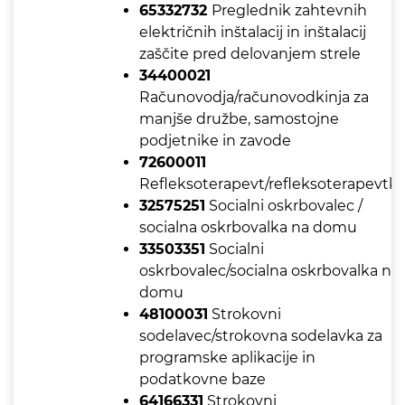
65332732
Preglednik zahtevnih
električnih inštalacij in inštalacij
zaščite pred delovanjem strele
34400021
Računovodja/računovodkinja za
manjše družbe, samostojne
podjetnike in zavode
72600011
Refleksoterapevt/refleksoterapevtk
32575251
Socialni oskrbovalec /
socialna oskrbovalka na domu
33503351
Socialni
oskrbovalec/socialna oskrbovalka na
domu
48100031
Strokovni
sodelavec/strokovna sodelavka za
programske aplikacije in
podatkovne baze
64166331
Strokovni