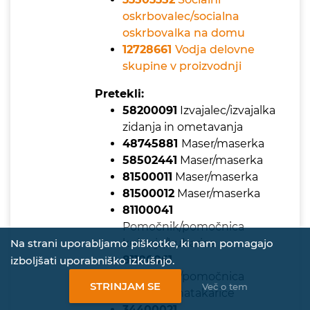
oskrbovalec/socialna
oskrbovalka na domu
12728661
Vodja delovne
skupine v proizvodnji
Pretekli:
58200091
Izvajalec/izvajalka
zidanja in ometavanja
48745881
Maser/maserka
58502441
Maser/maserka
81500011
Maser/maserka
81500012
Maser/maserka
81100041
Pomočnik/pomočnica
kuharja/kuharice
Na strani uporabljamo piškotke, ki nam pomagajo
81100061
izboljšati uporabniško izkušnjo.
Pomočnik/pomočnica
STRINJAM SE
Več o tem
natakarja/natakarice
34400021