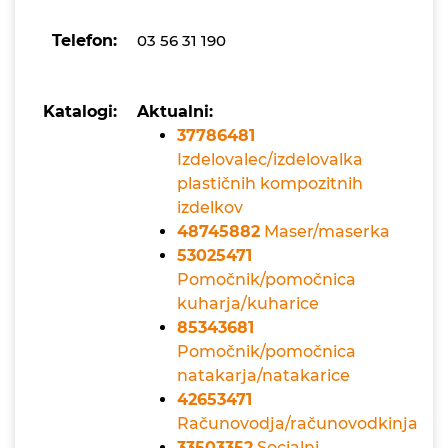
Telefon:
03 56 31 190
Katalogi:
Aktualni:
37786481
Izdelovalec/izdelovalka
plastičnih kompozitnih
izdelkov
48745882
Maser/maserka
53025471
Pomočnik/pomočnica
kuharja/kuharice
85343681
Pomočnik/pomočnica
natakarja/natakarice
42653471
Računovodja/računovodkinja
33503352
Socialni