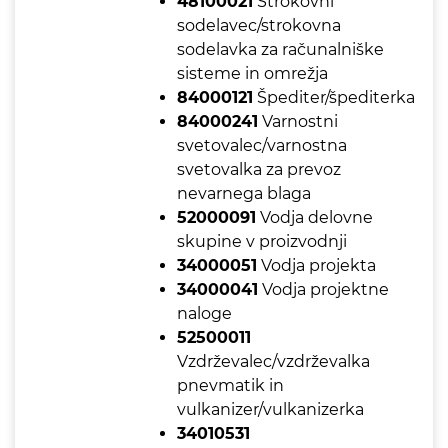
48100021
Strokovni
sodelavec/strokovna
sodelavka za računalniške
sisteme in omrežja
84000121
Špediter/špediterka
84000241
Varnostni
svetovalec/varnostna
svetovalka za prevoz
nevarnega blaga
52000091
Vodja delovne
skupine v proizvodnji
34000051
Vodja projekta
34000041
Vodja projektne
naloge
52500011
Vzdrževalec/vzdrževalka
pnevmatik in
vulkanizer/vulkanizerka
34010531