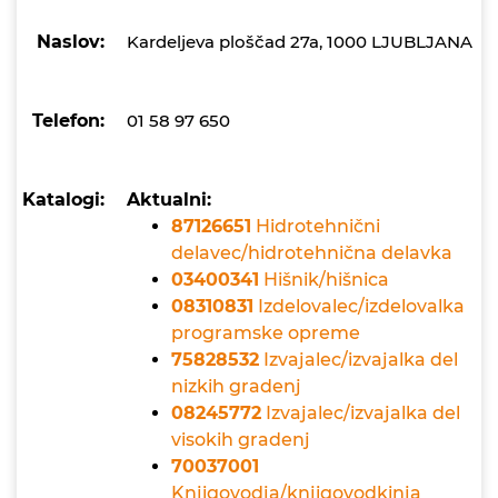
Naslov:
Kardeljeva ploščad 27a, 1000 LJUBLJANA
Telefon:
01 58 97 650
Katalogi:
Aktualni:
87126651
Hidrotehnični
delavec/hidrotehnična delavka
03400341
Hišnik/hišnica
08310831
Izdelovalec/izdelovalka
programske opreme
75828532
Izvajalec/izvajalka del
nizkih gradenj
08245772
Izvajalec/izvajalka del
visokih gradenj
70037001
Knjigovodja/knjigovodkinja