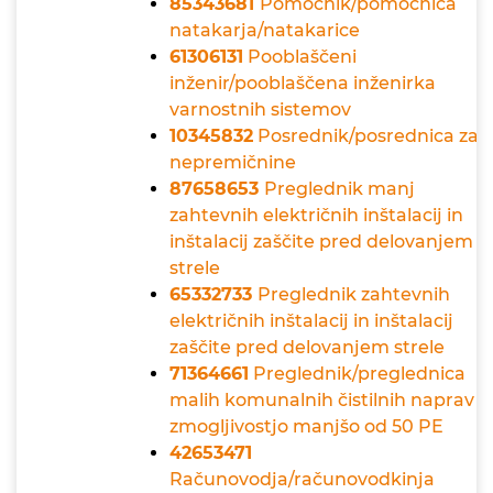
85343681
Pomočnik/pomočnica
natakarja/natakarice
61306131
Pooblaščeni
inženir/pooblaščena inženirka
varnostnih sistemov
10345832
Posrednik/posrednica za
nepremičnine
87658653
Preglednik manj
zahtevnih električnih inštalacij in
inštalacij zaščite pred delovanjem
strele
65332733
Preglednik zahtevnih
električnih inštalacij in inštalacij
zaščite pred delovanjem strele
71364661
Preglednik/preglednica
malih komunalnih čistilnih naprav z
zmogljivostjo manjšo od 50 PE
42653471
Računovodja/računovodkinja