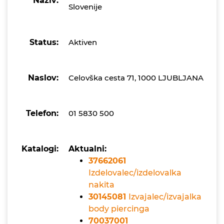
Naziv:
Slovenije
Status:
Aktiven
Naslov:
Celovška cesta 71, 1000 LJUBLJANA
Telefon:
01 5830 500
Katalogi:
Aktualni:
37662061
Izdelovalec/izdelovalka
nakita
30145081
Izvajalec/izvajalka
body piercinga
70037001