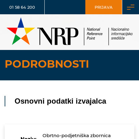
01 58 64 200
PRIJAVA
PODROBNOSTI
Osnovni podatki izvajalca
Obrtno-podjetniška zbornica