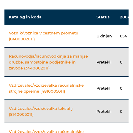
Katalog in koda
Status
2004
Voznik/voznica v cestnem prometu
Ukinjen
654
(8400002011)
Računovodja/računovodkinja za manjše
družbe, samostojne podjetnike in
Pretekli
0
zavode (3440002011)
Vzdrževalec/vzdrževalka računalniške
Pretekli
0
strojne opreme (4810005011)
Vzdrževalec/vzdrževalka tekstilij
Pretekli
0
(8140005011)
Vzdrževalec/vzdrževalka računalniške