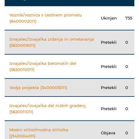
Voznik/voznica v cestnem prometu
Ukinjen
755
(8400002011)
Izvajalec/izvajalka zidanja in ometavanja
Pretekli
0
(5820009011)
Izvajalec/izvajalka betonskih del
Pretekli
0
(5820010011)
Vodja projekta (3400005011)
Pretekli
0
Izvajalec/izvajalka del nizkih gradenj
Pretekli
0
(5820011011)
Modni stilist/modna stilistka
Objava
0
(2140004011)