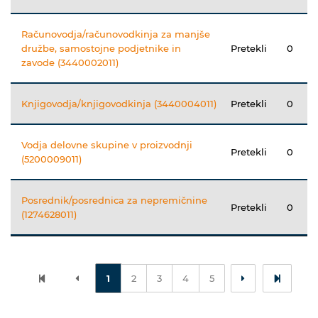
Računovodja/računovodkinja za manjše
družbe, samostojne podjetnike in
Pretekli
0
zavode (3440002011)
Knjigovodja/knjigovodkinja (3440004011)
Pretekli
0
Vodja delovne skupine v proizvodnji
Pretekli
0
(5200009011)
Posrednik/posrednica za nepremičnine
Pretekli
0
(1274628011)
1
2
3
4
5