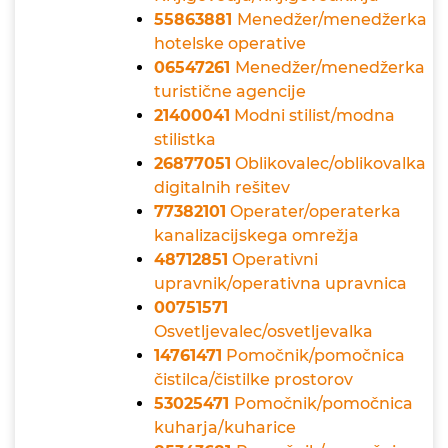
55863881
Menedžer/menedžerka
hotelske operative
06547261
Menedžer/menedžerka
turistične agencije
21400041
Modni stilist/modna
stilistka
26877051
Oblikovalec/oblikovalka
digitalnih rešitev
77382101
Operater/operaterka
kanalizacijskega omrežja
48712851
Operativni
upravnik/operativna upravnica
00751571
Osvetljevalec/osvetljevalka
14761471
Pomočnik/pomočnica
čistilca/čistilke prostorov
53025471
Pomočnik/pomočnica
kuharja/kuharice