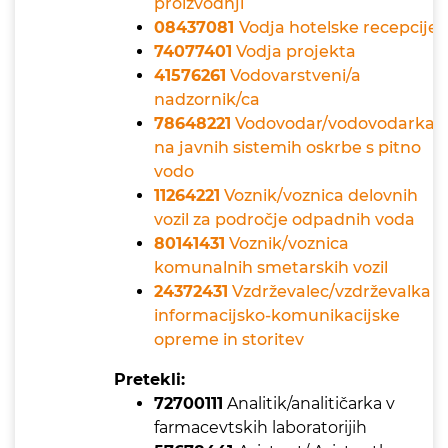
proizvodnji
08437081
Vodja hotelske recepcije
74077401
Vodja projekta
41576261
Vodovarstveni/a
nadzornik/ca
78648221
Vodovodar/vodovodarka
na javnih sistemih oskrbe s pitno
vodo
11264221
Voznik/voznica delovnih
vozil za področje odpadnih voda
80141431
Voznik/voznica
komunalnih smetarskih vozil
24372431
Vzdrževalec/vzdrževalka
informacijsko-komunikacijske
opreme in storitev
Pretekli:
72700111
Analitik/analitičarka v
farmacevtskih laboratorijih