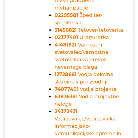
težke gradbene
mehanizacije
02205581
Špediter/
špediterka
31456821
Tetover/tetoverka
02377401
Urar/urarka
41481821
Varnostni
svetovalec/varnostna
svetovalka za prevoz
nevarnega blaga
12728661
Vodja delovne
skupine v proizvodnji
74077401
Vodja projekta
63836381
Vodja projektne
naloge
24372431
Vzdrževalec/vzdrževalka
informacijsko-
komunikacijske opreme in