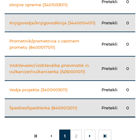
Pretekli
0
strojne opreme (3401053011)
Knjigovodja/knjigovodkinja (3440004011)
Pretekli
0
Prometnik/prometnica v cestnem
Pretekli
0
prometu (8400017011)
Vzdrževalec/vzdrževalka pnevmatik in
Pretekli
0
vulkanizer/vulkanizerka (5250001011)
Vodja projekta (3400005011)
Pretekli
0
Špediter/špediterka (8400012011)
Pretekli
0
1
2