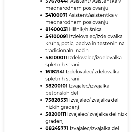
57678441
Asistent/ Asistentka v
mednarodnem poslovanju
34100071
Asistent/asistentka v
mednarodnem poslovanju
81400031
Hišnik/hišnica
54100091
Izdelovalec/izdelovalka
kruha, potic, peciva in testenin na
tradicionalni način
48100011
Izdelovalec/izdelovalka
spletnih strani
16182141
Izdelovalec/izdelovalka
spletnih strani
58200101
Izvajalec/izvajalka
betonskih del
75828531
Izvajalec/izvajalka del
nizkih gradenj
58200111
Izvajalec/izvajalka del nizkih
gradenj
08245771
Izvajalec/izvajalka del