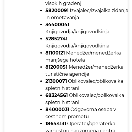
visokih gradenj
58200091
Izvajalec/izvajalka zidanja
in ometavanja
34400041
Knjigovodja/knjigovodkinja
52852741
Knjigovodja/knjigovodkinja
81100121
Menedžer/menedžerka
manjšega hotela
81200051
Menedžer/menedžerka
turistične agencije
21300071
Oblikovalec/oblikovalka
spletnih strani
68324561
Oblikovalec/oblikovalka
spletnih strani
84000031
Odgovorna oseba v
cestnem prometu
18644131
Operater/operaterka
varnostno nadzornega centra