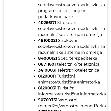
sodelavec/strokovna sodelavka za
programske aplikacije in
podatkovne baze
40266171
Strokovni
sodelavec/strokovna sodelavka za
računalniške sisteme in omrežja
48100021
Strokovni
sodelavec/strokovna sodelavka za
računalniške sisteme in omrežja
84000121
Špediter/špediterka
08711601
teletržnik/ teletržnica
34100031
Teletržnik/teletržnica
81200011
Turistični
animator/turistična animatorka
81200031
Turistični
informator/turistična informatorka
50760751
Varnostni
menedžer/varnostna menedžerka