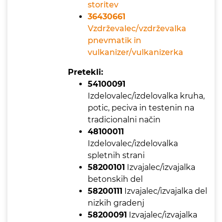
storitev
36430661
Vzdrževalec/vzdrževalka
pnevmatik in
vulkanizer/vulkanizerka
Pretekli:
54100091
Izdelovalec/izdelovalka kruha,
potic, peciva in testenin na
tradicionalni način
48100011
Izdelovalec/izdelovalka
spletnih strani
58200101
Izvajalec/izvajalka
betonskih del
58200111
Izvajalec/izvajalka del
nizkih gradenj
58200091
Izvajalec/izvajalka