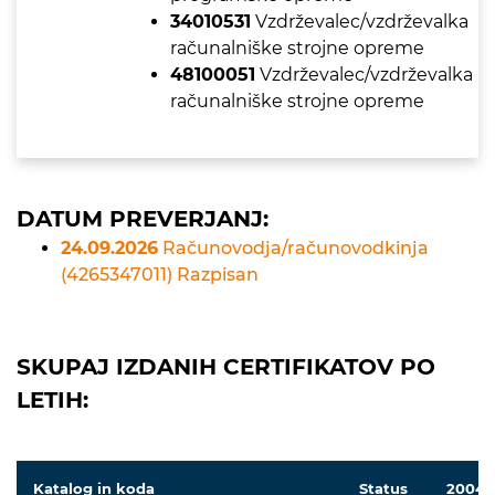
34010531
Vzdrževalec/vzdrževalka
računalniške strojne opreme
48100051
Vzdrževalec/vzdrževalka
računalniške strojne opreme
DATUM PREVERJANJ:
24.09.2026
Računovodja/računovodkinja
(4265347011) Razpisan
SKUPAJ IZDANIH CERTIFIKATOV PO
LETIH:
Katalog in koda
Status
2004