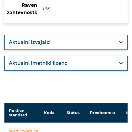
Raven
(IV)
zahtevnosti:
Aktualni izvajalci
Aktualni imetniki licenc
Poklicni
Koda
Status
Predhodniki
Nas
standard
Voznik/voznica