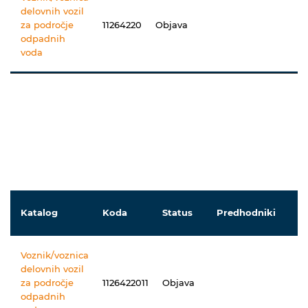
delovnih vozil
za področje
11264220
Objava
odpadnih
voda
Katalog
Koda
Status
Predhodniki
N
Voznik/voznica
delovnih vozil
za področje
1126422011
Objava
odpadnih