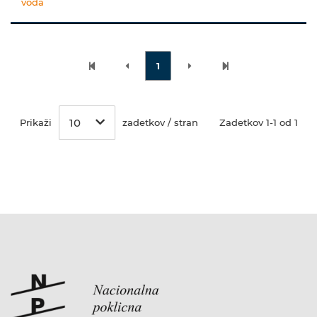
voda
1
10
Prikaži
zadetkov / stran
Zadetkov 1-1 od 1