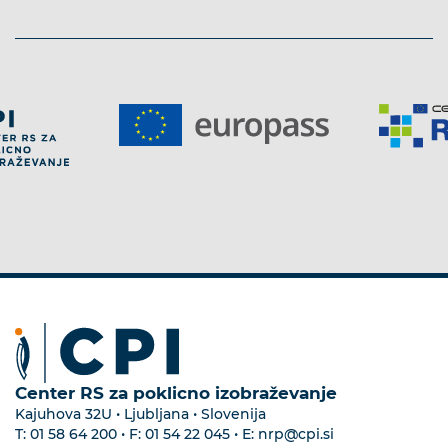
Center RS za poklicno izobraževanje
Kajuhova 32U • Ljubljana • Slovenija
T:
01 58 64 200
• F:
01 54 22 045
• E:
nrp@cpi.si