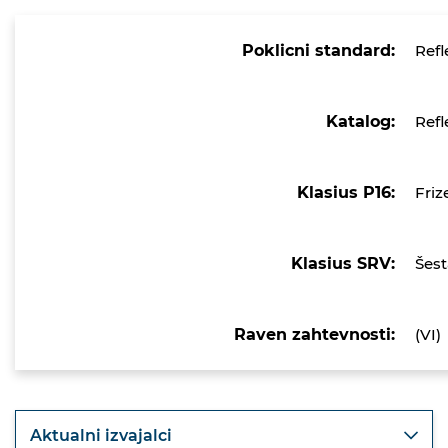
Poklicni standard:
Refl
Katalog:
Refl
Klasius P16:
Friz
Klasius SRV:
Šest
Raven zahtevnosti:
(VI)
Aktualni izvajalci