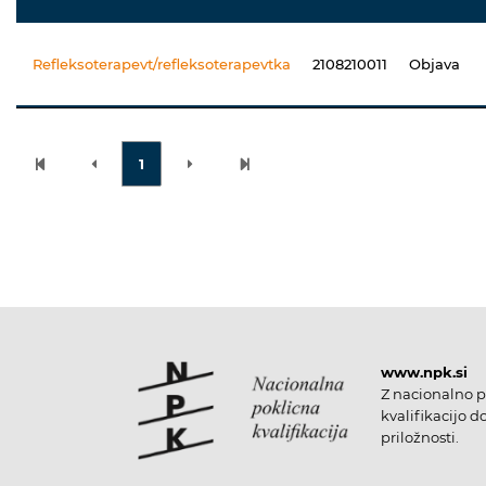
Refleksoterapevt/refleksoterapevtka
2108210011
Objava
1
www.npk.si
Z nacionalno p
kvalifikacijo d
priložnosti.