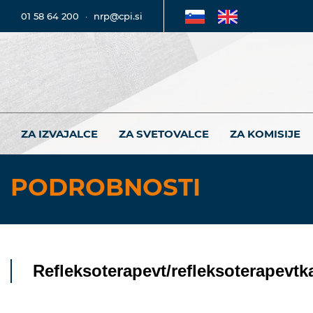
01 58 64 200
·
nrp@cpi.si
ZA IZVAJALCE
ZA SVETOVALCE
ZA KOMISIJE
PODROBNOSTI
Refleksoterapevt/refleksoterapevtk