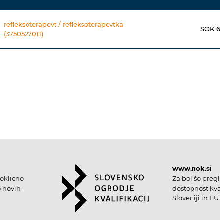
refleksoterapevt / refleksoterapevtka
SOK 6
(3750527011)
www.nok.si
oklicno
Za boljšo preg
o novih
dostopnost kval
Sloveniji in EU.