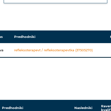
us
Predhodniki
va
refleksoterapevt / refleksoterapevtka (37505270)
Rave
Predhodniki
Nasledniki
kvalif