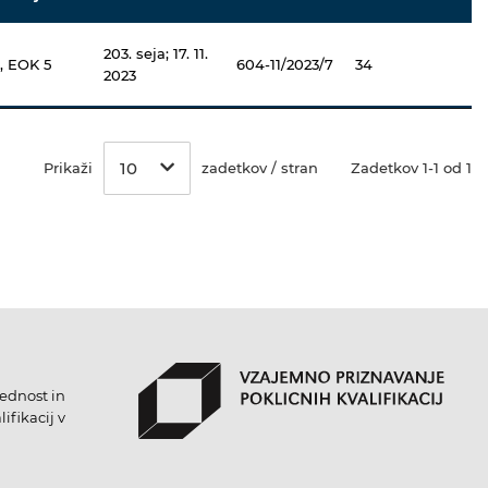
203. seja; 17. 11.
, EOK 5
604-11/2023/7
34
2023
10
Prikaži
zadetkov / stran
Zadetkov 1-1 od 1
lednost in
ifikacij v