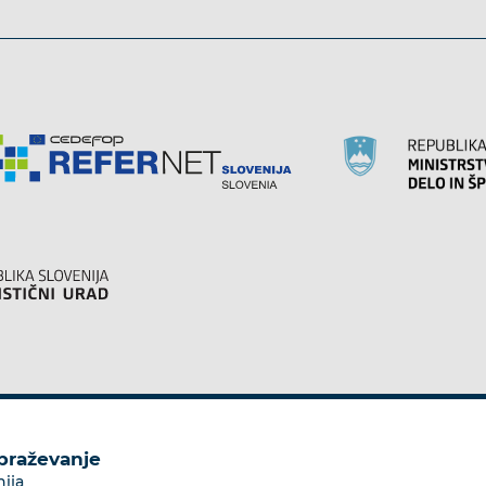
obraževanje
nija