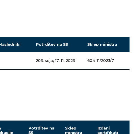
Nasledniki
Potrditev na SS
Sklep ministra
203. seja; 17. 11. 2023
604-11/2023/7
n
Potrditev na
Sklep
Izdani
ikacije
SS
ministra
certifikati