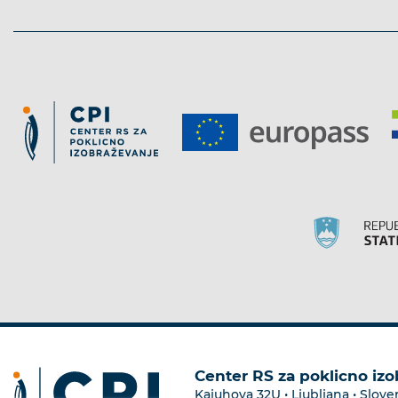
Center RS za poklicno iz
Kajuhova 32U • Ljubljana • Slove