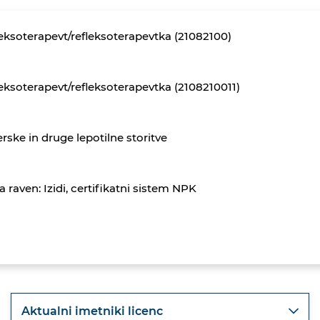
eksoterapevt/refleksoterapevtka (21082100)
eksoterapevt/refleksoterapevtka (2108210011)
erske in druge lepotilne storitve
a raven: Izidi, certifikatni sistem NPK
Aktualni imetniki licenc