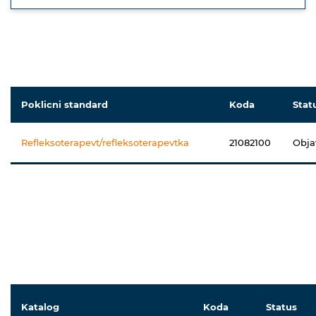
Poklicni standard
Koda
Stat
Refleksoterapevt/refleksoterapevtka
21082100
Obja
Katalog
Koda
Status