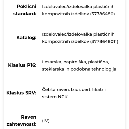
Poklicni
Izdelovalec/izdelovalka plastičnih
standard:
kompozitnih izdelkov (37786480)
Izdelovalec/izdelovalka plastičnih
Katalog:
kompozitnih izdelkov (3778648011)
Lesarska, papirniška, plastična,
Klasius P16:
steklarska in podobna tehnologija
Četrta raven: Izidi, certifikatni
Klasius SRV:
sistem NPK
Raven
(IV)
zahtevnosti: