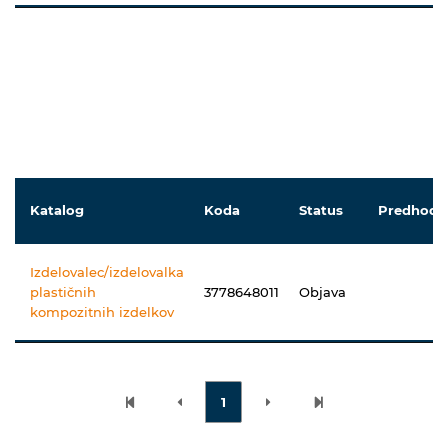
Katalog
Koda
Status
Predhodn
Izdelovalec/izdelovalka
plastičnih
3778648011
Objava
kompozitnih izdelkov
1