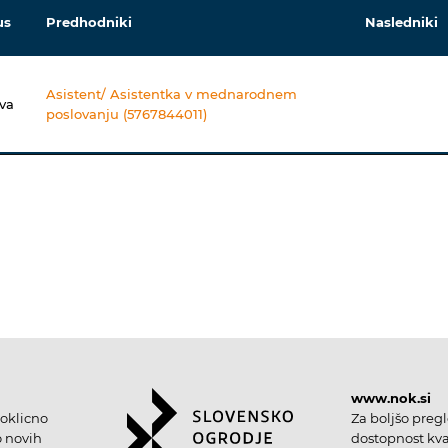
us
Predhodniki
Nasledniki
Asistent/ Asistentka v mednarodnem
va
poslovanju (5767844011)
www.nok.si
oklicno
Za boljšo preg
o novih
dostopnost kval