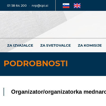
01 58 64 200
·
nrp@cpi.si
ZA IZVAJALCE
ZA SVETOVALCE
ZA KOMISIJE
PODROBNOSTI
Organizator/organizatorka mednar