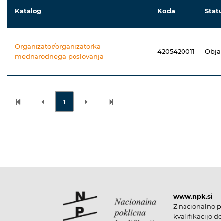
Katalog
Koda
Stat
Organizator/organizatorka
4205420011
Obja
mednarodnega poslovanja
1
www.npk.si
Z nacionalno p
kvalifikacijo d