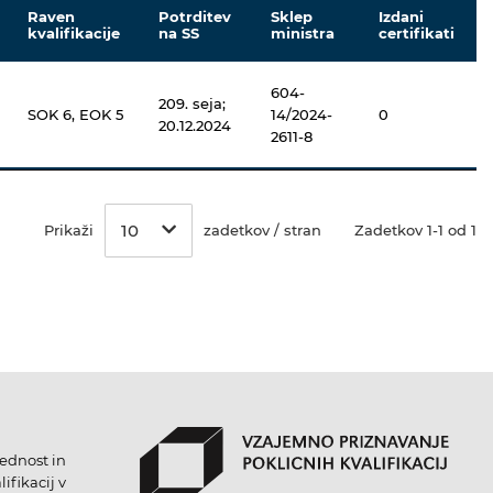
Raven
Potrditev
Sklep
Izdani
kvalifikacije
na SS
ministra
certifikati
604-
209. seja;
SOK 6, EOK 5
14/2024-
0
20.12.2024
2611-8
10
Prikaži
zadetkov / stran
Zadetkov 1-1 od 1
lednost in
ifikacij v