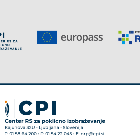
Center RS za poklicno izobraževanje
Kajuhova 32U • Ljubljana • Slovenija
T:
01 58 64 200
• F:
01 54 22 045
• E:
nrp@cpi.si