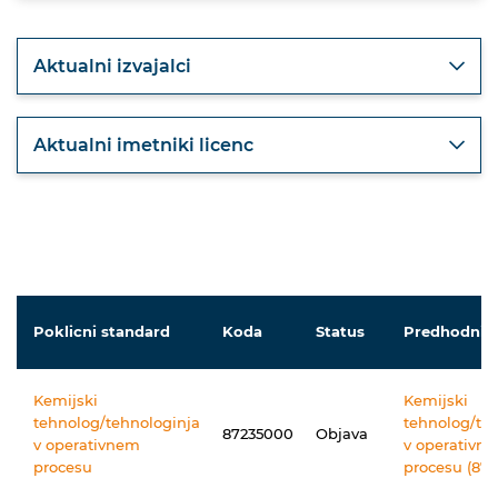
Aktualni izvajalci
Aktualni imetniki licenc
Poklicni standard
Koda
Status
Predhodnik
Kemijski
Kemijski
tehnolog/tehnologinja
tehnolog/te
87235000
Objava
v operativnem
v operativn
procesu
procesu (87