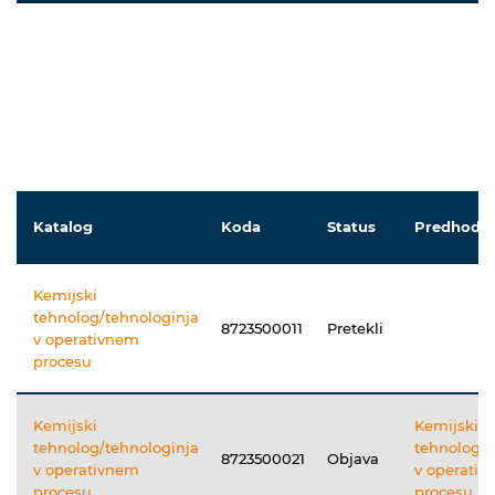
Katalog
Koda
Status
Predhodni
Kemijski
tehnolog/tehnologinja
8723500011
Pretekli
v operativnem
procesu
Kemijski
Kemijski
tehnolog/tehnologinja
tehnolog/t
8723500021
Objava
v operativnem
v operati
procesu
procesu (8