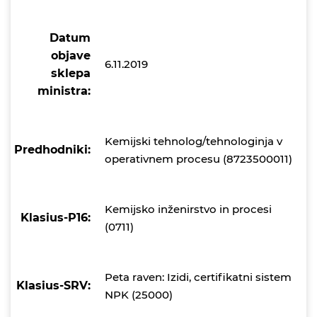
Datum
objave
6.11.2019
sklepa
ministra:
Kemijski tehnolog/tehnologinja v
Predhodniki:
operativnem procesu (8723500011)
Kemijsko inženirstvo in procesi
Klasius-P16:
(0711)
Peta raven: Izidi, certifikatni sistem
Klasius-SRV:
NPK (25000)