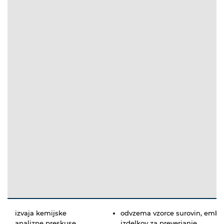
izvaja kemijske
odvzema vzorce surovin, emba
analizne preskuse
izdelkov za preverjanje