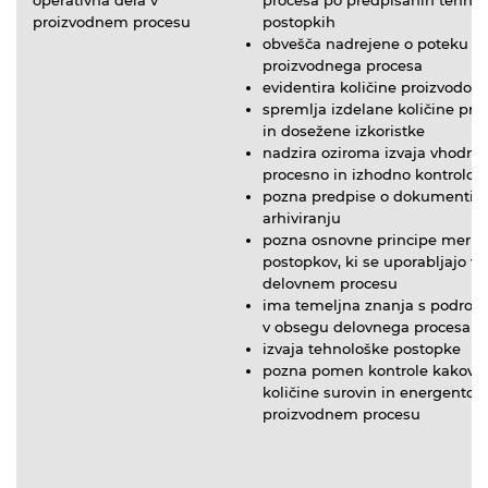
proizvodnem procesu
postopkih
obvešča nadrejene o poteku
proizvodnega procesa
evidentira količine proizvodov
spremlja izdelane količine pro
in dosežene izkoristke
nadzira oziroma izvaja vhodno,
procesno in izhodno kontrolo
pozna predpise o dokumentira
arhiviranju
pozna osnovne principe meriln
postopkov, ki se uporabljajo v
delovnem procesu
ima temeljna znanja s področj
v obsegu delovnega procesa
izvaja tehnološke postopke
pozna pomen kontrole kakovos
količine surovin in energentov 
proizvodnem procesu