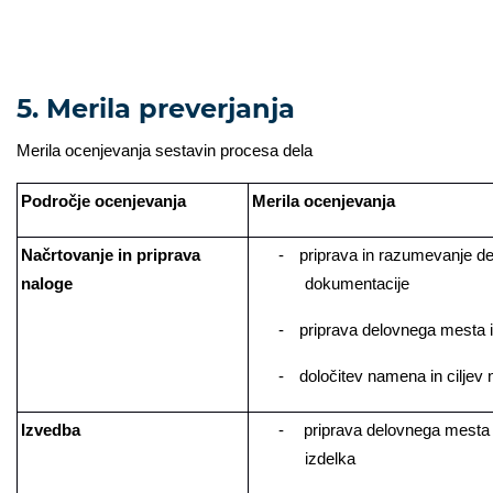
5. Merila preverjanja
Merila ocenjevanja sestavin procesa dela
Področje ocenjevanja
Merila ocenjevanja
Načrtovanje in priprava
-
priprava in razumevanje d
naloge
dokumentacije
-
­p
riprava delovnega mesta 
-
­d
oločitev namena in ciljev 
Izvedba
-
­ priprava delovnega mesta
izdelka