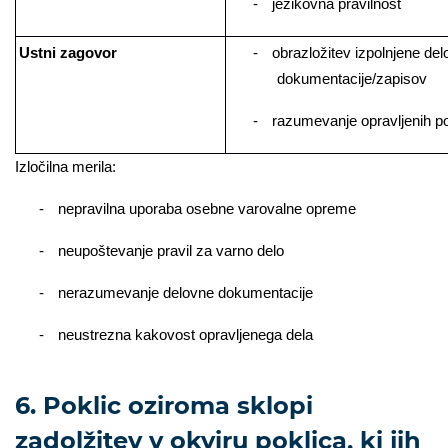
-
­jezikovna pravilnost
Ustni zagovor
-
­obrazložitev izpolnjene de
dokumentacije/zapisov
-
­razumevanje opravljenih p
Izločilna merila:
-
nepravilna uporaba osebne varovalne opreme
-
neupoštevanje pravil za varno delo
-
nerazumevanje delovne dokumentacije
-
neustrezna kakovost opravljenega dela
6. Poklic oziroma sklopi
zadolžitev v okviru poklica, ki jih