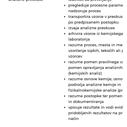
pregleduje procesne parametr
nadzoruje proces
transportira vzorce v preskusn
po predpisanem postopku
izvaja analizne preskuse
arhivira vzorce iz kemijskega
laboratorija
razume proces, mesta in meto
vzorčenje sipkih, tekočih ali pl
vzorcev
razume pomen pravilnega vzor
pomen opravljanja analiznih p
(kemijskih analiz)
razume osnove kemije, osnove
področja analizne kemije in
fizikalnokemijske analize (prav
razume postopke ter pomen ar
in dokumentiranja
vpisuje rezultate in vodi evide
pridobljenih rezultatov na pre
način