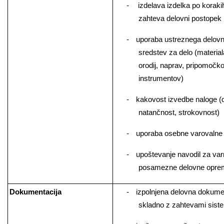
-
­ izdelava izdelka po korakih
zahteva delovni postopek
-
­uporaba ustreznega delov
sredstev za delo (material
orodij, naprav, pripomočko
instrumentov)
-
­kakovost izvedbe naloge (
natančnost, strokovnost)
-
­uporaba osebne varovaln
-
­upoštevanje navodil za var
posamezne delovne opre
Dokumentacija
-
­izpolnjena delovna dokume
skladno z zahtevami sist