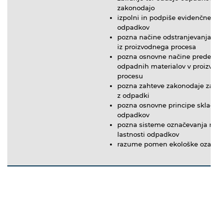
zakonodajo
izpolni in podpiše evidenčne li
odpadkov
pozna načine odstranjevanja 
iz proizvodnega procesa
pozna osnovne načine predela
odpadnih materialov v proizv
procesu
pozna zahteve zakonodaje za 
z odpadki
pozna osnovne principe skladi
odpadkov
pozna sisteme označevanja ne
lastnosti odpadkov
razume pomen ekološke ozave