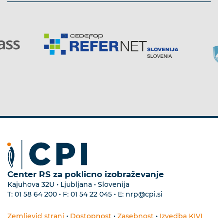
Center RS za poklicno izobraževanje
Kajuhova 32U • Ljubljana • Slovenija
T:
01 58 64 200
• F:
01 54 22 045
• E:
nrp@cpi.si
Zemljevid strani
•
Dostopnost
•
Zasebnost
•
Izvedba KIVI