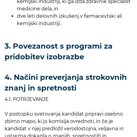
kemijski industriji, ki ga izda zdravnik specialist
medicine dela, in
dve leti delovnih izkušenj v farmacevtski ali
kemijski industriji.
3. Povezanost s programi za
pridobitev izobrazbe
4. Načini preverjanja strokovnih
znanj in spretnosti
4.1. POTRJEVANJE
V postopku svetovanja kandidat pripravi osebno
zbirno mapo, ki jo komisija ovrednoti, in če je
kandidat v njej predložil verodostojna, veljavna in
ustrezna dokazila o znanjih, spretnostih in