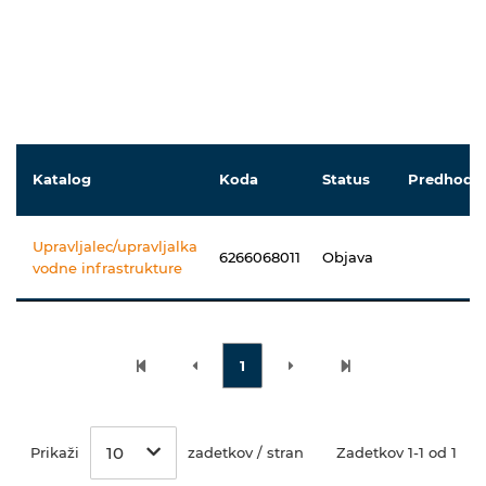
Katalog
Koda
Status
Predhodni
Upravljalec/upravljalka
6266068011
Objava
vodne infrastrukture
1
10
Prikaži
zadetkov / stran
Zadetkov 1-1 od 1