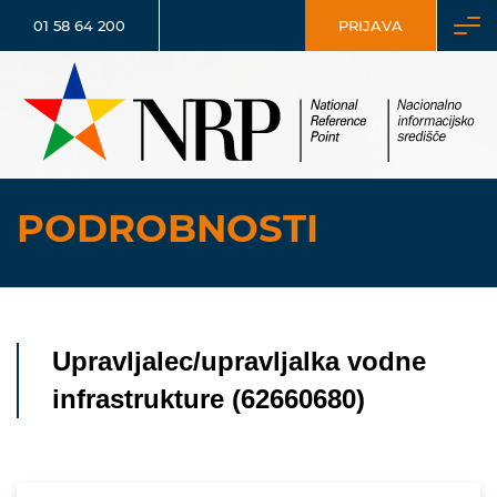
01 58 64 200
PRIJAVA
PODROBNOSTI
Upravljalec/upravljalka vodne
infrastrukture (62660680)