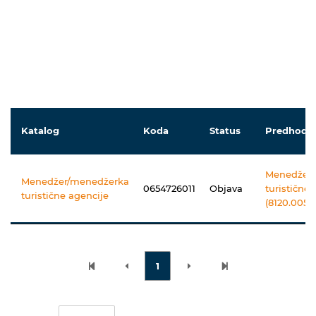
Katalog
Koda
Status
Predhodni
Menedžer
Menedžer/menedžerka
0654726011
Objava
turistične 
turistične agencije
(8120.005.6.
1