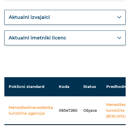
Aktualni izvajalci
Aktualni imetniki licenc
Poklicni standard
Koda
Status
Predhodnik
Menedžer/m
Menedžer/menedžerka
06547260
Objava
turistične a
turistične agencije
(8120.005.6.0