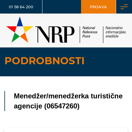
01 58 64 200
PRIJAVA
PODROBNOSTI
Menedžer/menedžerka turistične
agencije (06547260)