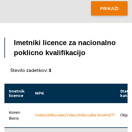
Imetniki licence za nacionalno
poklicno kvalifikacijo
Število zadetkov:
3
Imetnik
Statu
NPK
licence
katal
Koren
Videooblikovalec/videooblikovalka 84484571
Objav
Boris