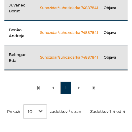
Juvanec
Suhozidar/suhozidarka 74887841
Objava
Borut
Benko
Suhozidar/suhozidarka 74887841
Objava
Andreja
Belingar
Suhozidar/suhozidarka 74887841
Objava
Eda
1
10
Prikaži
zadetkov / stran
Zadetkov 1-4 od 4