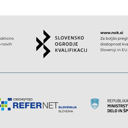
www.nok.si
oklicno
Za boljšo preg
o novih
dostopnost kval
Sloveniji in EU.