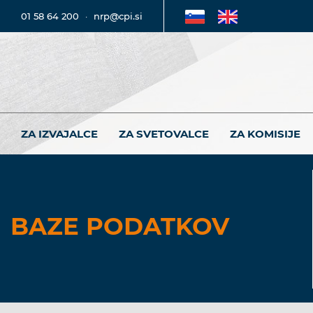
01 58 64 200
·
nrp@cpi.si
ZA IZVAJALCE
ZA SVETOVALCE
ZA KOMISIJE
BAZE PODATKOV