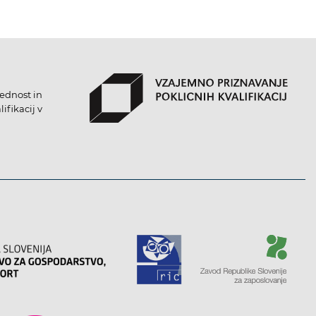
lednost in
ifikacij v