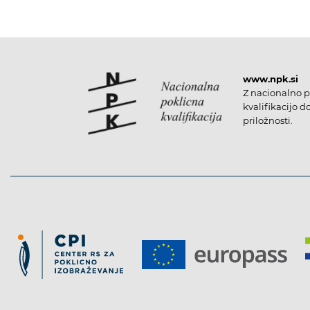
www.npk.si
Z nacionalno p
kvalifikacijo d
priložnosti.