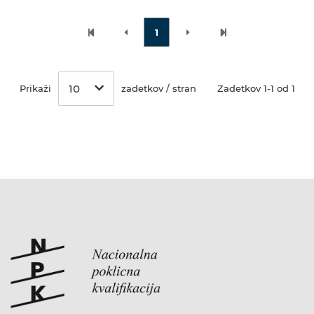
1
10
Prikaži
zadetkov / stran
Zadetkov 1-1 od 1