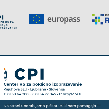
Center RS za poklicno izobraževanje
Kajuhova 32U • Ljubljana • Slovenija
T:
01 58 64 200
• F:
01 54 22 045
• E:
nrp@cpi.si
Zemljevid strani
•
Dostopnost
•
Zasebnost
•
Izvedba KIVI
Na strani uporabljamo piškotke, ki nam pomagajo