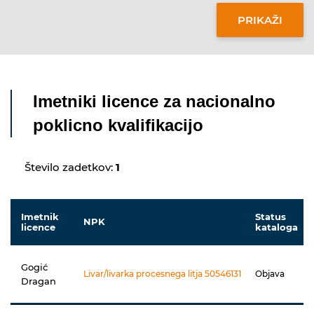
Imetniki licence za nacionalno
poklicno kvalifikacijo
Število zadetkov:
1
Imetnik
Status
NPK
licence
kataloga
Gogić
Livar/livarka procesnega litja 50546131
Objava
Dragan