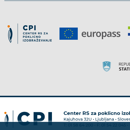
Center RS za poklicno iz
Kajuhova 32U • Ljubljana • Slove
T:
01 58 64 200
• F:
01 54 22 045
• 