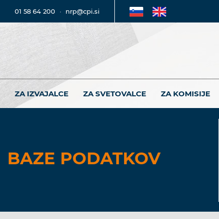
01 58 64 200
·
nrp@cpi.si
ZA IZVAJALCE
ZA SVETOVALCE
ZA KOMISIJE
BAZE PODATKOV