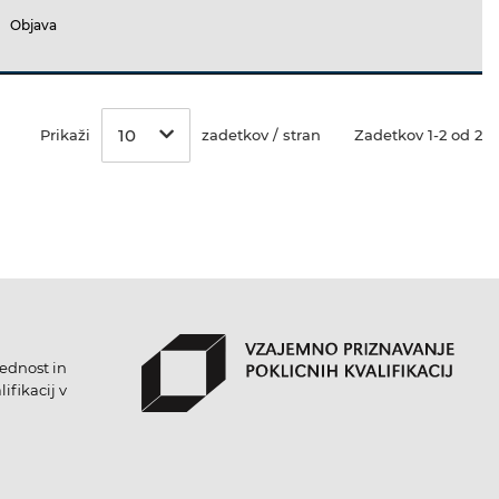
Objava
10
Prikaži
zadetkov / stran
Zadetkov 1-2 od 2
lednost in
ifikacij v