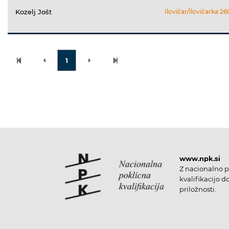
Kozelj Jošt
Ilovičar/ilovičarka 2
1
www.npk.si
Z nacionalno p
kvalifikacijo d
priložnosti.