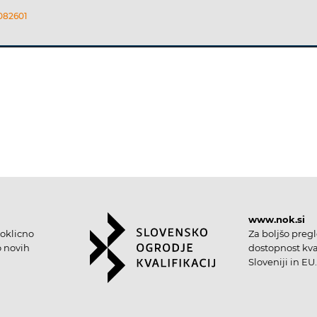
6082601
www.nok.si
oklicno
Za boljšo preg
o novih
dostopnost kval
Sloveniji in EU.