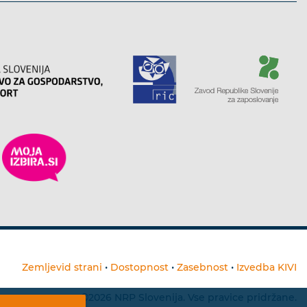
Zemljevid strani
•
Dostopnost
•
Zasebnost
•
Izvedba KIVI
©2026 NRP Slovenija. Vse pravice pridržane.