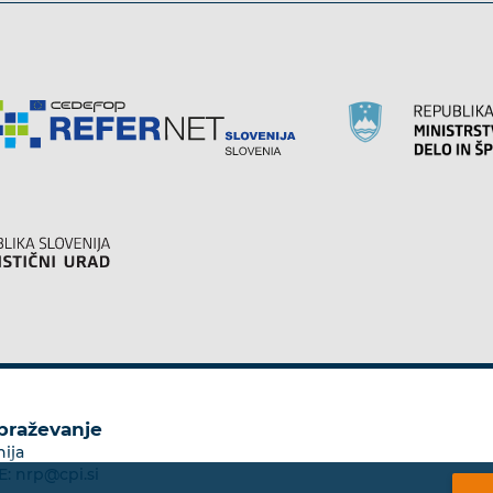
obraževanje
nija
E:
nrp@cpi.si