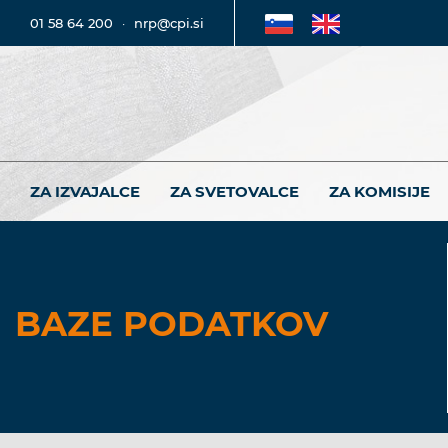
01 58 64 200
·
nrp@cpi.si
ZA IZVAJALCE
ZA SVETOVALCE
ZA KOMISIJE
BAZE PODATKOV