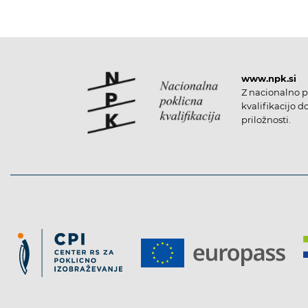
www.npk.si
Z nacionalno p
kvalifikacijo d
priložnosti.