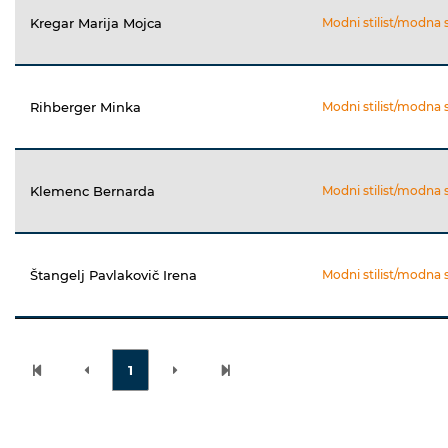
Kregar Marija Mojca
Modni stilist/modna s
Rihberger Minka
Modni stilist/modna s
Klemenc Bernarda
Modni stilist/modna s
Štangelj Pavlakovič Irena
Modni stilist/modna s
1