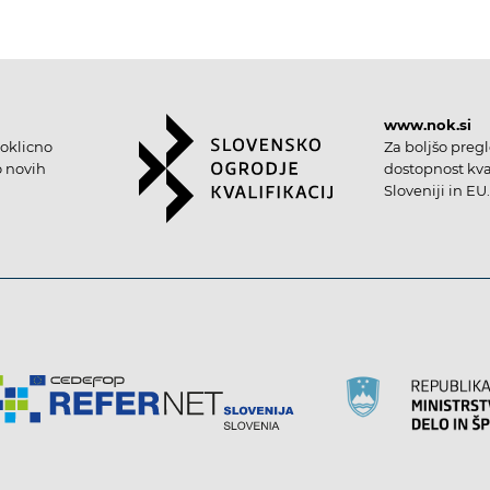
www.nok.si
oklicno
Za boljšo preg
o novih
dostopnost kval
Sloveniji in EU.