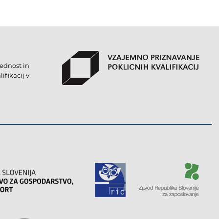
lednost in
ifikacij v