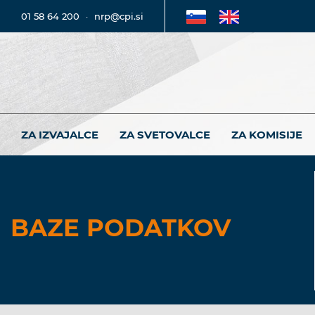
01 58 64 200
·
nrp@cpi.si
ZA IZVAJALCE
ZA SVETOVALCE
ZA KOMISIJE
BAZE PODATKOV