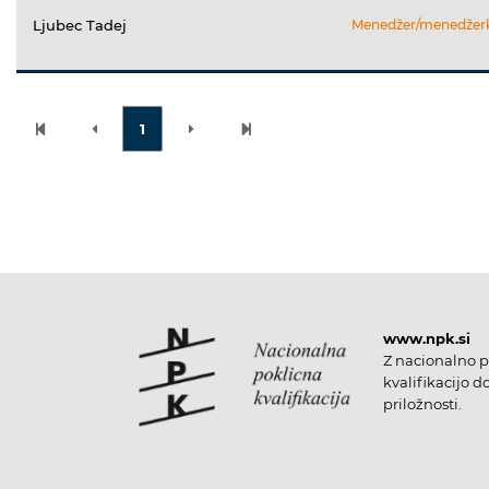
Ljubec Tadej
Menedžer/menedžerka 
1
www.npk.si
Z nacionalno p
kvalifikacijo d
priložnosti.