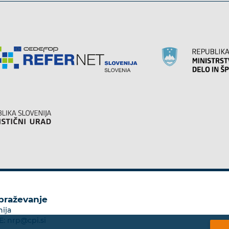
obraževanje
nija
E:
nrp@cpi.si