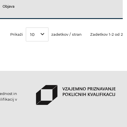
Objava
10
Prikaži
zadetkov / stran
Zadetkov 1-2 od 2
lednost in
ifikacij v