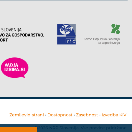
Zemljevid strani
•
Dostopnost
•
Zasebnost
•
Izvedba KIVI
©2026 NRP Slovenija. Vse pravice pridržane.