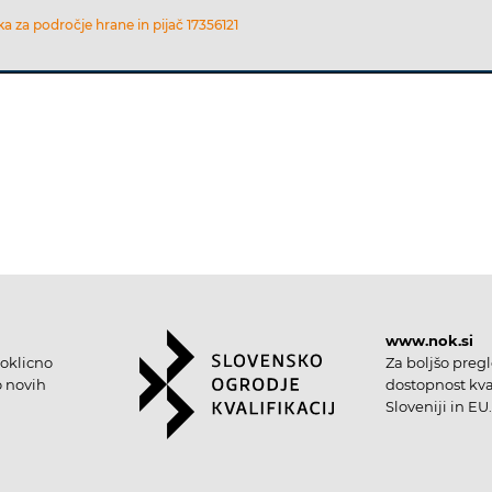
za področje hrane in pijač 17356121
www.nok.si
oklicno
Za boljšo preg
o novih
dostopnost kval
Sloveniji in EU.