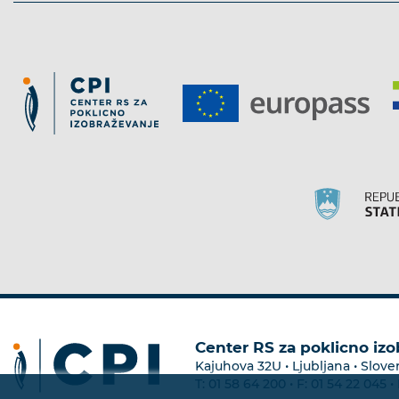
Center RS za poklicno iz
Kajuhova 32U • Ljubljana • Slove
T:
01 58 64 200
• F:
01 54 22 045
• 