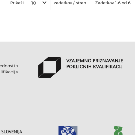
10
Prikaži
zadetkov / stran
Zadetkov 1-6 od 6
lednost in
ifikacij v