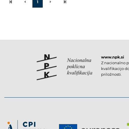
1
www.npk.si
Z nacionalno p
kvalifikacijo d
priložnosti.