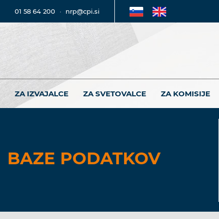
01 58 64 200
·
nrp@cpi.si
ZA IZVAJALCE
ZA SVETOVALCE
ZA KOMISIJE
BAZE PODATKOV