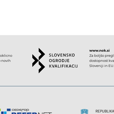
www.nok.si
oklicno
Za boljšo preg
o novih
dostopnost kval
Sloveniji in EU.