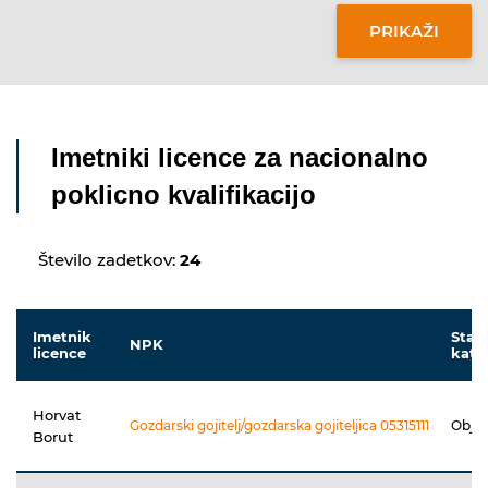
Imetniki licence za nacionalno
poklicno kvalifikacijo
Število zadetkov:
24
Imetnik
Stat
NPK
licence
kata
Horvat
Gozdarski gojitelj/gozdarska gojiteljica 05315111
Obja
Borut