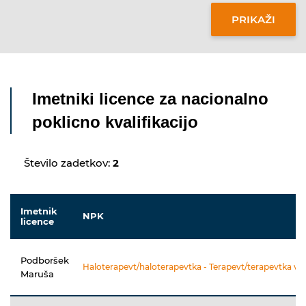
Imetniki licence za nacionalno
poklicno kvalifikacijo
Število zadetkov:
2
Imetnik
NPK
licence
Podboršek
Haloterapevt/haloterapevtka - Terapevt/terapevtka v s
Maruša