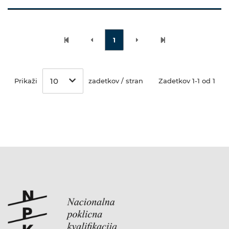
1
10
Prikaži
zadetkov / stran
Zadetkov 1-1 od 1