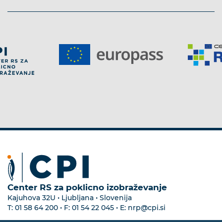
Center RS za poklicno izobraževanje
Kajuhova 32U • Ljubljana • Slovenija
T:
01 58 64 200
• F:
01 54 22 045
• E:
nrp@cpi.si