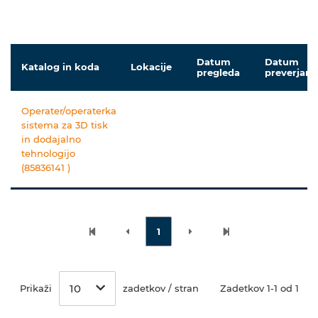
Datum
Datum
Katalog in koda
Lokacije
pregleda
preverjanj
Operater/operaterka
sistema za 3D tisk
in dodajalno
tehnologijo
(85836141 )
1
10
Prikaži
zadetkov / stran
Zadetkov 1-1 od 1