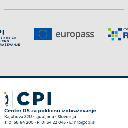
Center RS za poklicno izobraževanje
Kajuhova 32U • Ljubljana • Slovenija
T:
01 58 64 200
• F:
01 54 22 045
• E:
nrp@cpi.si