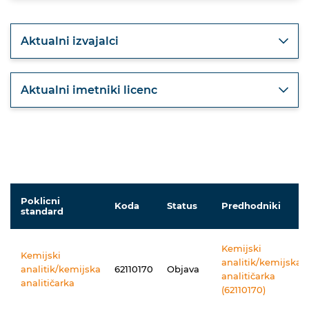
Aktualni izvajalci
Aktualni imetniki licenc
Poklicni
Koda
Status
Predhodniki
standard
Kemijski
Kemijski
analitik/kemijska
analitik/kemijska
62110170
Objava
analitičarka
analitičarka
(62110170)