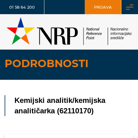
01 58 64 200
PRIJAVA
PODROBNOSTI
Kemijski analitik/kemijska
analitičarka (62110170)