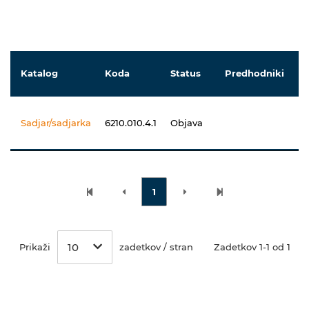
Katalog
Koda
Status
Predhodniki
Sadjar/sadjarka
6210.010.4.1
Objava
1
10
Prikaži
zadetkov / stran
Zadetkov 1-1 od 1