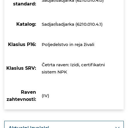
Sadjar/sadjarka (6210.010.4.0)
standard:
Katalog:
Sadjar/sadjarka (6210.010.4.1)
Klasius P16:
Poljedelstvo in reja živali
Četrta raven: Izidi, certifikatni
Klasius SRV:
sistem NPK
Raven
(IV)
zahtevnosti: