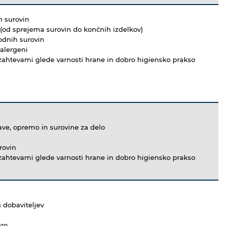
h surovin
(od sprejema surovin do končnih izdelkov)
odnih surovin
 alergeni
z zahtevami glede varnosti hrane in dobro higiensko prakso
rave, opremo in surovine za delo
urovin
z zahtevami glede varnosti hrane in dobro higiensko prakso
 dobaviteljev
uro