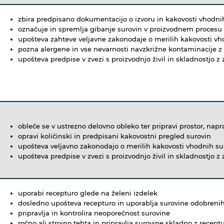
zbira predpisano dokumentacijo o izvoru in kakovosti vhodni
označuje in spremlja gibanje surovin v proizvodnem procesu 
upošteva zahteve veljavne zakonodaje o merilih kakovosti vh
pozna alergene in vse nevarnosti navzkrižne kontaminacije z
upošteva predpise v zvezi s proizvodnjo živil in skladnostjo 
obleče se v ustrezno delovno obleko ter pripravi prostor, nap
opravi količinski in predpisani kakovostni pregled surovin
upošteva veljavno zakonodajo o merilih kakovosti vhodnih s
upošteva predpise v zvezi s proizvodnjo živil in skladnostjo 
uporabi recepturo glede na želeni izdelek
dosledno upošteva recepturo in uporablja surovine odobrenih
pripravlja in kontrolira neoporečnost surovine
ročno ali strojno tehta in pripravlja surovine skladno z recept