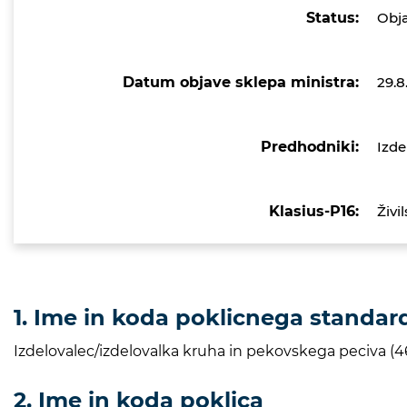
Status:
Obj
Datum objave sklepa ministra:
29.8
Predhodniki:
Izde
Klasius-P16:
Živi
1. Ime in koda poklicnega standar
Izdelovalec/izdelovalka kruha in pekovskega peciva (
2. Ime in koda poklica