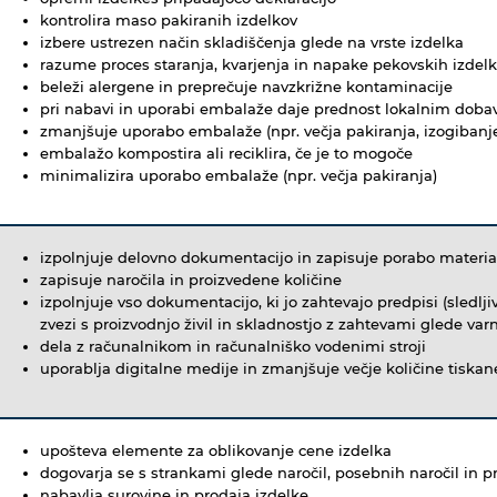
kontrolira maso pakiranih izdelkov
izbere ustrezen način skladiščenja glede na vrste izdelka
razume proces staranja, kvarjenja in napake pekovskih izdel
beleži alergene in preprečuje navzkrižne kontaminacije
pri nabavi in uporabi embalaže daje prednost lokalnim doba
zmanjšuje uporabo embalaže (npr. večja pakiranja, izogiban
embalažo kompostira ali reciklira, če je to mogoče
minimalizira uporabo embalaže (npr. večja pakiranja)
izpolnjuje delovno dokumentacijo in zapisuje porabo materi
zapisuje naročila in proizvedene količine
izpolnjuje vso dokumentacijo, ki jo zahtevajo predpisi (sledlji
zvezi s proizvodnjo živil in skladnostjo z zahtevami glede var
dela z računalnikom in računalniško vodenimi stroji
uporablja digitalne medije in zmanjšuje večje količine tiska
upošteva elemente za oblikovanje cene izdelka
dogovarja se s strankami glede naročil, posebnih naročil in p
nabavlja surovine in prodaja izdelke