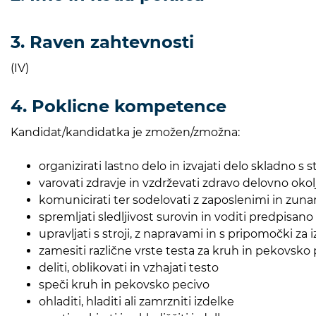
3. Raven zahtevnosti
(IV)
4. Poklicne kompetence
Kandidat/kandidatka je zmožen/zmožna:
organizirati lastno delo in izvajati delo skladno s 
varovati zdravje in vzdr
komunicirati ter sodelovati z zaposlenimi in zunan
spremljati sledljivost surovin in voditi predpisa
upravljati s stroji, z napravami in s pripomočki z
zamesiti različne vrste testa za kruh in pekovsko
deliti, oblikovati in vzhajati testo
speči kruh in pekovsko pecivo
ohladiti, hladiti ali zamrzniti izdelke