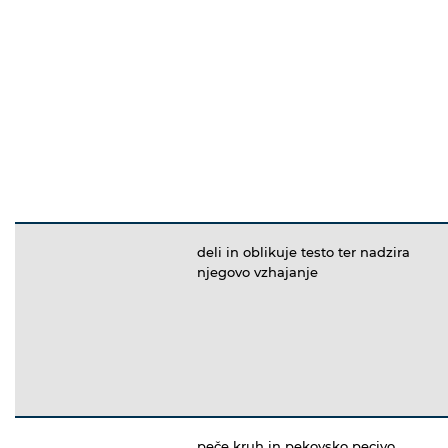
deli in oblikuje testo ter nadzira
njegovo vzhajanje
peče kruh in pekovsko pecivo