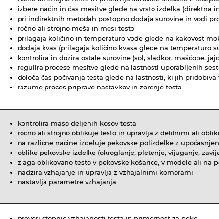
izbere način in čas mesitve glede na vrsto izdelka (direktna i
pri indirektnih metodah postopno dodaja surovine in vodi pro
ročno ali strojno meša in mesi testo
prilagaja količino in temperaturo vode glede na kakovost moke
dodaja kvas (prilagaja količino kvasa glede na temperaturo su
kontrolira in dozira ostale surovine (sol, sladkor, maščobe, ja
regulira procese mesitve glede na lastnosti uporabljenih sest
določa čas počivanja testa glede na lastnosti, ki jih pridobi
razume proces priprave nastavkov in zorenje testa
kontrolira maso deljenih kosov testa
ročno ali strojno oblikuje testo in upravlja z delilnimi ali oblik
na različne načine izdeluje pekovske polizdelke z upočasnjen
oblike pekovske izdelke (okroglanje, pletenje, vijuganje, zavija
zlaga oblikovano testo v pekovske košarice, v modele ali na 
nadzira vzhajanje in upravlja z vzhajalnimi komorami
nastavlja parametre vzhajanja
preveri stopnjo vzhajanosti testa in primernost za peko