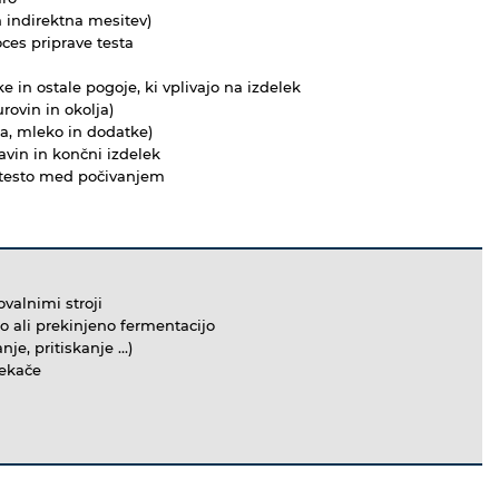
n indirektna mesitev)
ces priprave testa
 in ostale pogoje, ki vplivajo na izdelek
rovin in okolja)
jca, mleko in dodatke)
avin in končni izdelek
va testo med počivanjem
ovalnimi stroji
o ali prekinjeno fermentacijo
nje, pritiskanje …)
pekače