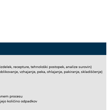
delek, recepture, tehnološki postopek, analize surovin)
blikovanje, vzhajanje, peka, ohlajanje, pakiranje, skladiščenje)
lovnem procesu
jejo količino odpadkov