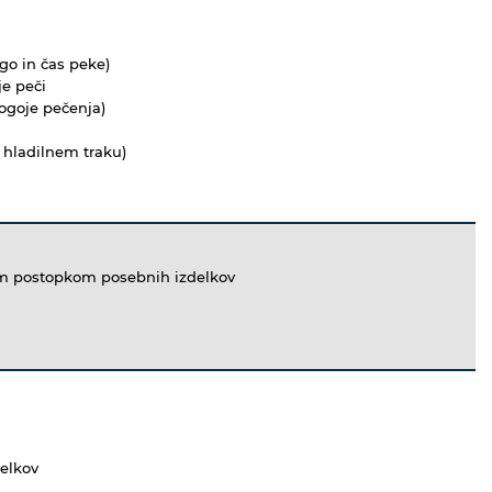
ago in čas peke)
je peči
ogoje pečenja)
a hladilnem traku)
kim postopkom posebnih izdelkov
delkov