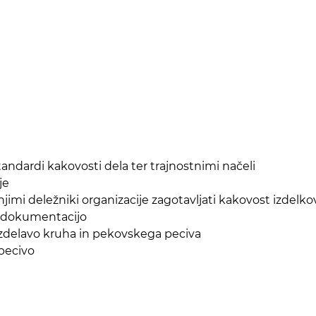
standardi kakovosti dela ter trajnostnimi načeli
ževati zdravo delovno okolje
jimi deležniki organizacije zagotavljati kakovost izdelkov
no dokumentacijo
a izdelavo kruha in pekovskega peciva
 pecivo