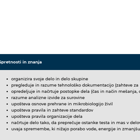
Spretnosti in znanja
organizira svoje delo in delo skupine
pregleduje in razume tehnološko dokumentacijo (zahteve za iz
opredeljuje in načrtuje postopke dela (čas in način mešanja, o
razume analizne izvide za surovine
upošteva osnove prehrane in mikrobiologijo živil
upošteva pravila in zahteve standardov
upošteva pravila organizacije dela
načrtuje delo tako, da preprečuje ostanke testa in mas v de
uvaja spremembe, ki nižajo porabo vode, energije in zmanjšu