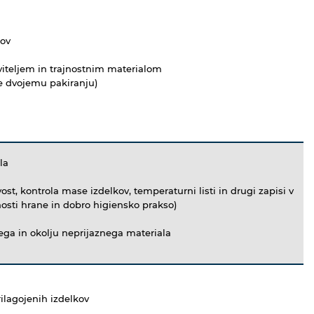
kov
viteljem in trajnostnim materialom
je dvojemu pakiranju)
ala
vost, kontrola mase izdelkov, temperaturni listi in drugi zapisi v
nosti hrane in dobro higiensko prakso)
nega in okolju neprijaznega materiala
rilagojenih izdelkov