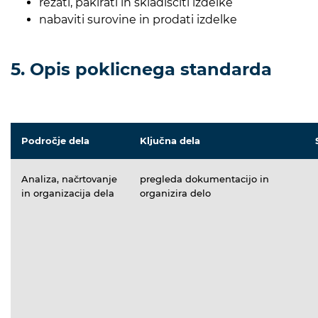
rezati, pakirati in skladiščiti izdelke
nabaviti surovine in prodati izdelke
5. Opis poklicnega standarda
Področje dela
Ključna dela
Analiza, načrtovanje
pregleda dokumentacijo in
in organizacija dela
organizira delo