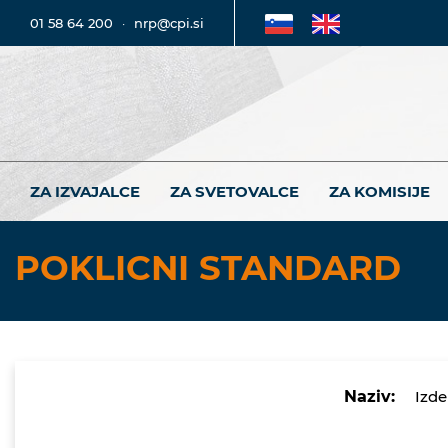
01 58 64 200
·
nrp@cpi.si
ZA IZVAJALCE
ZA SVETOVALCE
ZA KOMISIJE
POKLICNI STANDARD
Naziv:
Izde