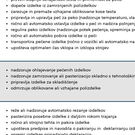
dopeče izdelke iz zamrznjenih polizdelkov
zarezuje in premaže vzhajane oblikovane kose testa
pripravlja in upravlja peč za peko (nadzoruje temperaturo, vl
ročno ali avtomatsko vstavlja izdelke v peč in nadzira polnjen
regulira peko izdelkov (nadzoruje potek pečenja, spreminja p
ročno ali avtomatsko pobira izdelke iz peči
transportira pečene izdelke (ročno z vozički ali avtomatsko n
upošteva optimalen čas vklopa in izklopa strojev
nadzoruje ohlajevanje pečenih izdelkov
nadzoruje zamrzovanje ali pasterizacijo skladno s tehnološ
pripravlja izdelke za skladiščenje
odmrzuje oblikovane ali vzhajane polizdelke
reže ali nadzoruje avtomatsko rezanje izdelkov
pasterizira posebne izdelke z daljšim rokom trajanja
ročno ali strojno tehta in pakira izdelke
upošteva predpise in navodila o pakiranju in deklariranju iz
opremi izdelkes pripadajočo deklaracijo