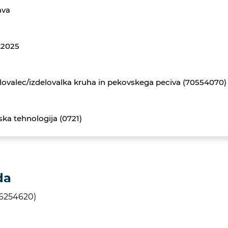
ava
.2025
lovalec/izdelovalka kruha in pekovskega peciva (70554070)
lska tehnologija (0721)
da
46254620)