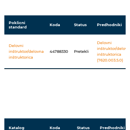
Poklicni
Koda
Status
Predhodniki
standard
Delovni
Delovni
inštruktor/delov
inštruktor/delovna
44788330
Pretekli
inštruktorica
inštruktorica
(7620.003.5.0)
Katalog
Koda
Status
Predhodniki