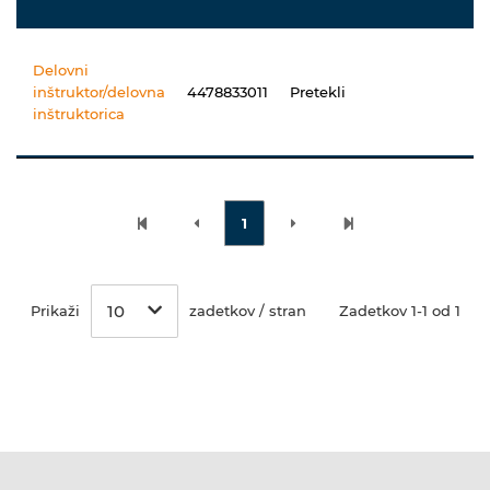
Delovni
inštruktor/delovna
4478833011
Pretekli
inštruktorica
1
10
Prikaži
zadetkov / stran
Zadetkov 1-1 od 1