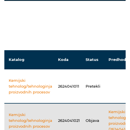
Katalog
Koda
Status
Predhodni
Kemijski
tehnolog/tehnologinja
2624041011
Pretekli
proizvodnih procesov
Kemijski
Kemijski
tehnolog/t
tehnolog/tehnologinja
2624041021
Objava
proizvodni
proizvodnih procesov
(262404101