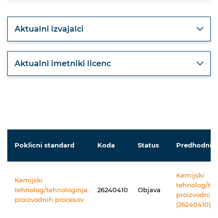
Aktualni izvajalci
Aktualni imetniki licenc
Poklicni standard
Koda
Status
Predhodniki
Kemijski
Kemijski
tehnolog/teh
tehnolog/tehnologinja
26240410
Objava
proizvodnih 
proizvodnih procesov
(26240410)