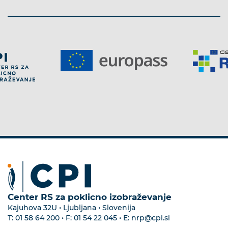
Center RS za poklicno izobraževanje
Kajuhova 32U • Ljubljana • Slovenija
T:
01 58 64 200
• F:
01 54 22 045
• E:
nrp@cpi.si