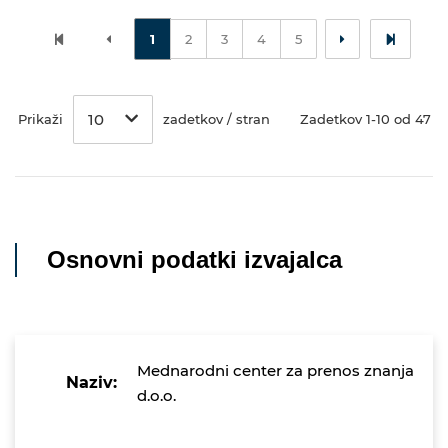
1
2
3
4
5
10
Prikaži
zadetkov / stran
Zadetkov 1-10 od 47
Osnovni podatki izvajalca
Mednarodni center za prenos znanja
Naziv:
d.o.o.