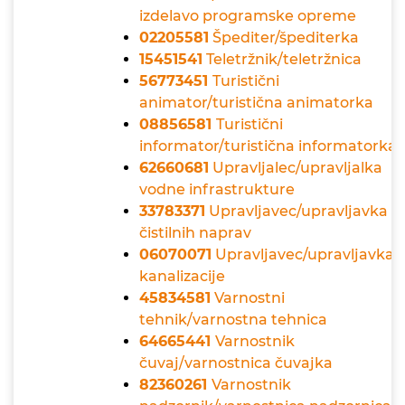
izdelavo programske opreme
02205581
Špediter/špediterka
15451541
Teletržnik/teletržnica
56773451
Turistični
animator/turistična animatorka
08856581
Turistični
informator/turistična informatorka
62660681
Upravljalec/upravljalka
vodne infrastrukture
33783371
Upravljavec/upravljavka
čistilnih naprav
06070071
Upravljavec/upravljavka
kanalizacije
45834581
Varnostni
tehnik/varnostna tehnica
64665441
Varnostnik
čuvaj/varnostnica čuvajka
82360261
Varnostnik