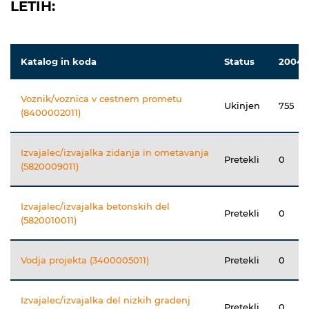
LETIH:
Katalog in koda
Status
2004
Voznik/voznica v cestnem prometu
Ukinjen
755
(8400002011)
Izvajalec/izvajalka zidanja in ometavanja
Pretekli
0
(5820009011)
Izvajalec/izvajalka betonskih del
Pretekli
0
(5820010011)
Vodja projekta (3400005011)
Pretekli
0
Izvajalec/izvajalka del nizkih gradenj
Pretekli
0