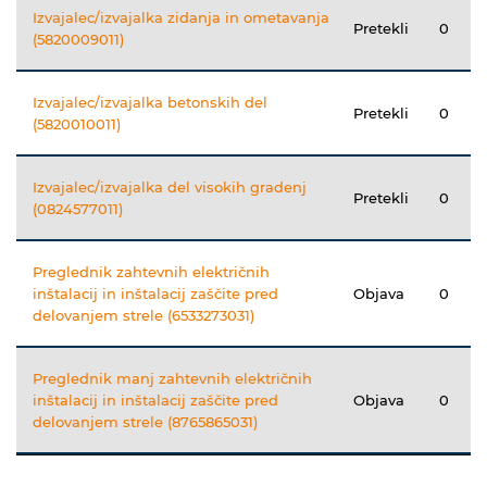
Izvajalec/izvajalka zidanja in ometavanja
Pretekli
0
(5820009011)
Izvajalec/izvajalka betonskih del
Pretekli
0
(5820010011)
Izvajalec/izvajalka del visokih gradenj
Pretekli
0
(0824577011)
Preglednik zahtevnih električnih
inštalacij in inštalacij zaščite pred
Objava
0
delovanjem strele (6533273031)
Preglednik manj zahtevnih električnih
inštalacij in inštalacij zaščite pred
Objava
0
delovanjem strele (8765865031)