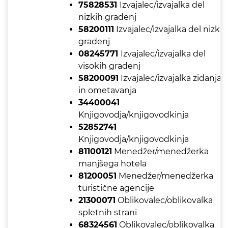
75828531
Izvajalec/izvajalka del
nizkih gradenj
58200111
Izvajalec/izvajalka del nizkih
gradenj
08245771
Izvajalec/izvajalka del
visokih gradenj
58200091
Izvajalec/izvajalka zidanja
in ometavanja
34400041
Knjigovodja/knjigovodkinja
52852741
Knjigovodja/knjigovodkinja
81100121
Menedžer/menedžerka
manjšega hotela
81200051
Menedžer/menedžerka
turistične agencije
21300071
Oblikovalec/oblikovalka
spletnih strani
68324561
Oblikovalec/oblikovalka