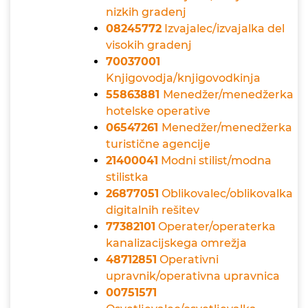
nizkih gradenj
08245772
Izvajalec/izvajalka del
visokih gradenj
70037001
Knjigovodja/knjigovodkinja
55863881
Menedžer/menedžerka
hotelske operative
06547261
Menedžer/menedžerka
turistične agencije
21400041
Modni stilist/modna
stilistka
26877051
Oblikovalec/oblikovalka
digitalnih rešitev
77382101
Operater/operaterka
kanalizacijskega omrežja
48712851
Operativni
upravnik/operativna upravnica
00751571