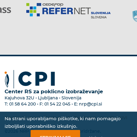
Center RS za poklicno izobraževanje
Kajuhova 32U • Ljubljana • Slovenija
T:
01 58 64 200
• F:
01 54 22 045
• E:
nrp@cpi.si
Zemljevid strani
•
Dostopnost
•
Zasebnost
•
Izvedba KIVI
Na strani uporabljamo piškotke, ki nam pomagajo
izboljšati uporabniško izkušnjo.
©2026 NRP Slovenija. Vse pravice pridržane.