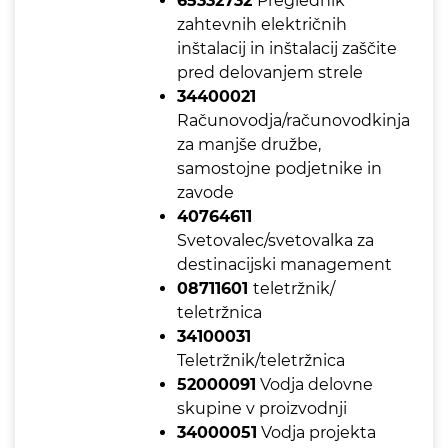
65332732
Preglednik
zahtevnih električnih
inštalacij in inštalacij zaščite
pred delovanjem strele
34400021
Računovodja/računovodkinja
za manjše družbe,
samostojne podjetnike in
zavode
40764611
Svetovalec/svetovalka za
destinacijski management
08711601
teletržnik/
teletržnica
34100031
Teletržnik/teletržnica
52000091
Vodja delovne
skupine v proizvodnji
34000051
Vodja projekta