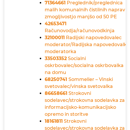
71364661
Preglednik/preglednica
malih komunalnih čistilnih naprav z
zmogljivostjo manjšo od 50 PE
42653471
Računovodja/računovodkinja
32100011
Radijski napovedovalec
moderator/Radijska napovedovalka
moderatorka
33503352
Socialni
oskrbovalec/socialna oskrbovalka
na domu
68250741
Sommelier – Vinski
svetovalec/vinska svetovalka
86658661
Strokovni
sodelavec/strokovna sodelavka za
informacijsko-komunikacijsko
opremo in storitve
18161811
Strokovni
sodelavec/strokovna sodelavka za