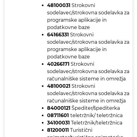
48100031
Strokovni
sodelavec/strokovna sodelavka za
programske aplikacije in
podatkovne baze
64166331
Strokovni
sodelavec/strokovna sodelavka za
programske aplikacije in
podatkovne baze
40266171
Strokovni
sodelavec/strokovna sodelavka za
računalniške sisteme in omrežja
48100021
Strokovni
sodelavec/strokovna sodelavka za
računalniške sisteme in omrežja
84000121
Špediter/špediterka
08711601
teletržnik/ teletržnica
34100031
Teletržnik/teletržnica
81200011
Turistični