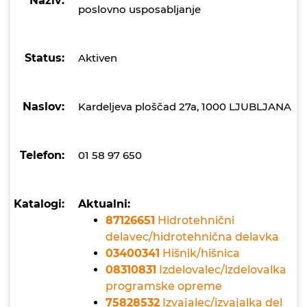
Naziv:
poslovno usposabljanje
Status:
Aktiven
Naslov:
Kardeljeva ploščad 27a, 1000 LJUBLJANA
Telefon:
01 58 97 650
Katalogi:
Aktualni:
87126651
Hidrotehnični
delavec/hidrotehnična delavka
03400341
Hišnik/hišnica
08310831
Izdelovalec/izdelovalka
programske opreme
75828532
Izvajalec/izvajalka del