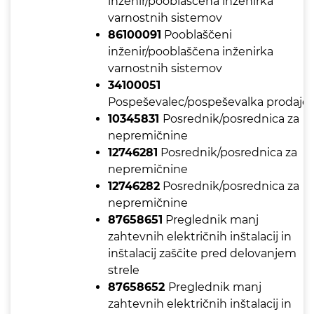
inženir/pooblaščena inženirka
varnostnih sistemov
86100091
Pooblaščeni
inženir/pooblaščena inženirka
varnostnih sistemov
34100051
Pospeševalec/pospeševalka prodaje
10345831
Posrednik/posrednica za
nepremičnine
12746281
Posrednik/posrednica za
nepremičnine
12746282
Posrednik/posrednica za
nepremičnine
87658651
Preglednik manj
zahtevnih električnih inštalacij in
inštalacij zaščite pred delovanjem
strele
87658652
Preglednik manj
zahtevnih električnih inštalacij in