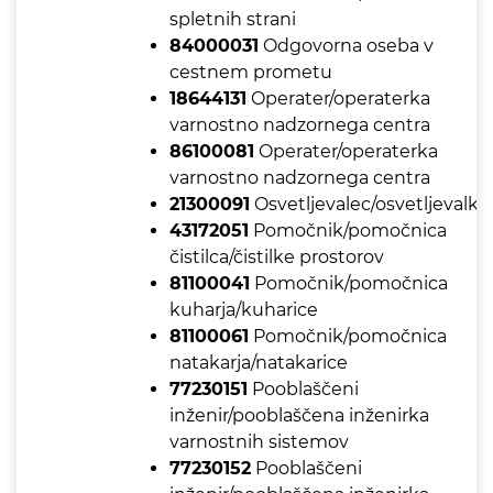
spletnih strani
84000031
Odgovorna oseba v
cestnem prometu
18644131
Operater/operaterka
varnostno nadzornega centra
86100081
Operater/operaterka
varnostno nadzornega centra
21300091
Osvetljevalec/osvetljevalka
43172051
Pomočnik/pomočnica
čistilca/čistilke prostorov
81100041
Pomočnik/pomočnica
kuharja/kuharice
81100061
Pomočnik/pomočnica
natakarja/natakarice
77230151
Pooblaščeni
inženir/pooblaščena inženirka
varnostnih sistemov
77230152
Pooblaščeni