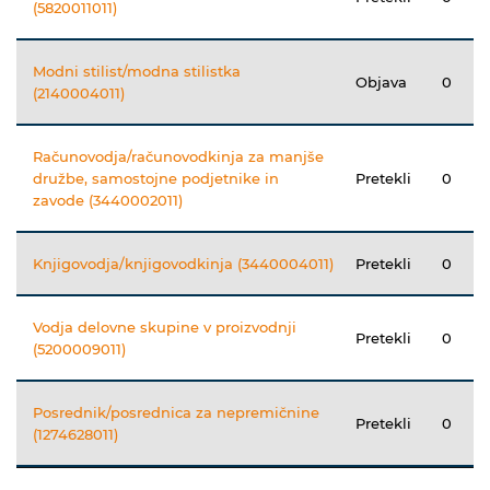
(5820011011)
Modni stilist/modna stilistka
Objava
0
(2140004011)
Računovodja/računovodkinja za manjše
družbe, samostojne podjetnike in
Pretekli
0
zavode (3440002011)
Knjigovodja/knjigovodkinja (3440004011)
Pretekli
0
Vodja delovne skupine v proizvodnji
Pretekli
0
(5200009011)
Posrednik/posrednica za nepremičnine
Pretekli
0
(1274628011)