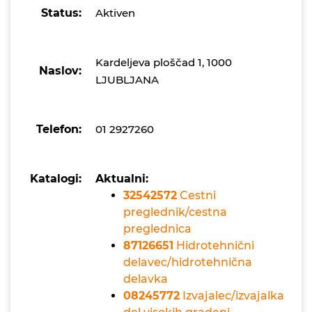
Status:
Aktiven
Kardeljeva ploščad 1, 1000
Naslov:
LJUBLJANA
Telefon:
01 2927260
Katalogi:
Aktualni:
32542572
Cestni
preglednik/cestna
preglednica
87126651
Hidrotehnični
delavec/hidrotehnična
delavka
08245772
Izvajalec/izvajalka