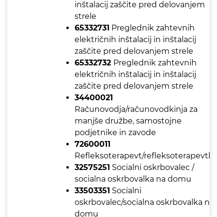
inštalacij zaščite pred delovanjem
strele
65332731
Preglednik zahtevnih
električnih inštalacij in inštalacij
zaščite pred delovanjem strele
65332732
Preglednik zahtevnih
električnih inštalacij in inštalacij
zaščite pred delovanjem strele
34400021
Računovodja/računovodkinja za
manjše družbe, samostojne
podjetnike in zavode
72600011
Refleksoterapevt/refleksoterapevtk
32575251
Socialni oskrbovalec /
socialna oskrbovalka na domu
33503351
Socialni
oskrbovalec/socialna oskrbovalka na
domu