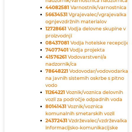
nadzornik/varnostnica nadzornica
44082581
Varnostnik/varnostnica
56634531
Vgrajevalec/vgrajevalka
ognjevzdržnih materialov
12728661
Vodja delovne skupine v
proizvodnji
08437081
Vodja hotelske recepcije
74077401
Vodja projekta
41576261
Vodovarstveni/a
nadzornik/ca
78648221
Vodovodar/vodovodarka
na javnih sistemih oskrbe s pitno
vodo
11264221
Voznik/voznica delovnih
vozil za področje odpadnih voda
80141431
Voznik/voznica
komunalnih smetarskih vozil
24372431
Vzdrževalec/vzdrževalka
informacijsko-komunikacijske