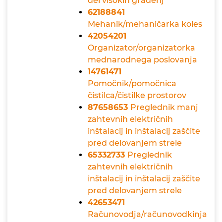
del visokih gradenj
62188841
Mehanik/mehaničarka koles
42054201
Organizator/organizatorka
mednarodnega poslovanja
14761471
Pomočnik/pomočnica
čistilca/čistilke prostorov
87658653
Preglednik manj
zahtevnih električnih
inštalacij in inštalacij zaščite
pred delovanjem strele
65332733
Preglednik
zahtevnih električnih
inštalacij in inštalacij zaščite
pred delovanjem strele
42653471
Računovodja/računovodkinja