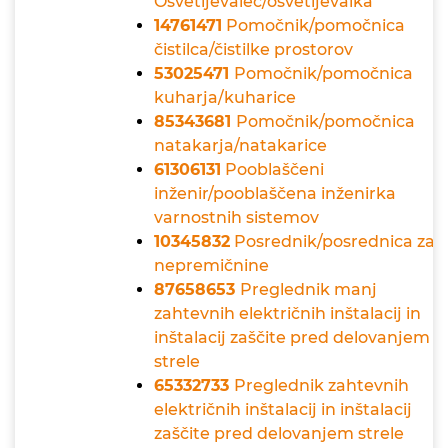
Osvetljevalec/osvetljevalka
14761471
Pomočnik/pomočnica
čistilca/čistilke prostorov
53025471
Pomočnik/pomočnica
kuharja/kuharice
85343681
Pomočnik/pomočnica
natakarja/natakarice
61306131
Pooblaščeni
inženir/pooblaščena inženirka
varnostnih sistemov
10345832
Posrednik/posrednica za
nepremičnine
87658653
Preglednik manj
zahtevnih električnih inštalacij in
inštalacij zaščite pred delovanjem
strele
65332733
Preglednik zahtevnih
električnih inštalacij in inštalacij
zaščite pred delovanjem strele