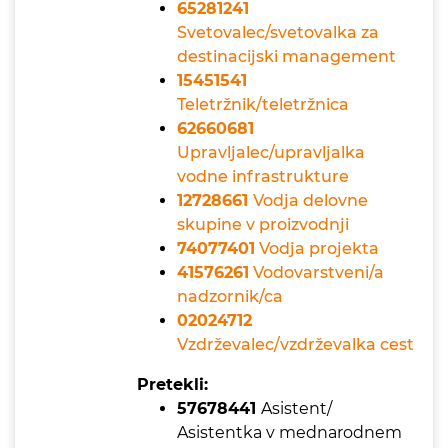
65281241
Svetovalec/svetovalka za
destinacijski management
15451541
Teletržnik/teletržnica
62660681
Upravljalec/upravljalka
vodne infrastrukture
12728661
Vodja delovne
skupine v proizvodnji
74077401
Vodja projekta
41576261
Vodovarstveni/a
nadzornik/ca
02024712
Vzdrževalec/vzdrževalka cest
Pretekli:
57678441
Asistent/
Asistentka v mednarodnem