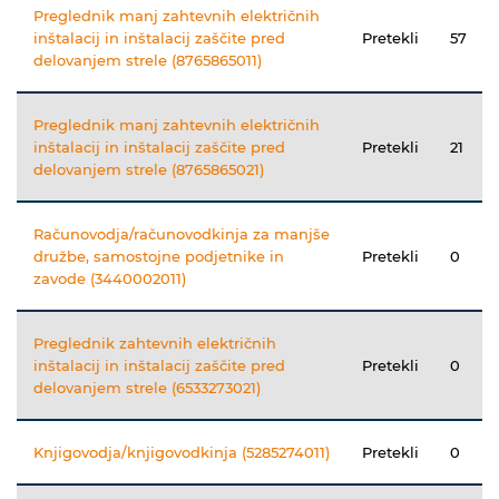
Preglednik manj zahtevnih električnih
inštalacij in inštalacij zaščite pred
Pretekli
57
delovanjem strele (8765865011)
Preglednik manj zahtevnih električnih
inštalacij in inštalacij zaščite pred
Pretekli
21
delovanjem strele (8765865021)
Računovodja/računovodkinja za manjše
družbe, samostojne podjetnike in
Pretekli
0
zavode (3440002011)
Preglednik zahtevnih električnih
inštalacij in inštalacij zaščite pred
Pretekli
0
delovanjem strele (6533273021)
Knjigovodja/knjigovodkinja (5285274011)
Pretekli
0