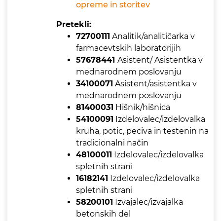
opreme in storitev
Pretekli:
72700111
Analitik/analitičarka v
farmacevtskih laboratorijih
57678441
Asistent/ Asistentka v
mednarodnem poslovanju
34100071
Asistent/asistentka v
mednarodnem poslovanju
81400031
Hišnik/hišnica
54100091
Izdelovalec/izdelovalka
kruha, potic, peciva in testenin na
tradicionalni način
48100011
Izdelovalec/izdelovalka
spletnih strani
16182141
Izdelovalec/izdelovalka
spletnih strani
58200101
Izvajalec/izvajalka
betonskih del