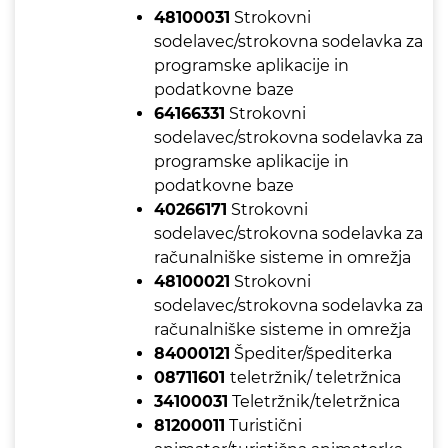
48100031
Strokovni
sodelavec/strokovna sodelavka za
programske aplikacije in
podatkovne baze
64166331
Strokovni
sodelavec/strokovna sodelavka za
programske aplikacije in
podatkovne baze
40266171
Strokovni
sodelavec/strokovna sodelavka za
računalniške sisteme in omrežja
48100021
Strokovni
sodelavec/strokovna sodelavka za
računalniške sisteme in omrežja
84000121
Špediter/špediterka
08711601
teletržnik/ teletržnica
34100031
Teletržnik/teletržnica
81200011
Turistični