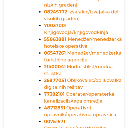
nizkih gradenj
08245772
Izvajalec/izvajalka del
visokih gradenj
70037001
Knjigovodja/knjigovodkinja
55863881
Menedžer/menedžerka
hotelske operative
06547261
Menedžer/menedžerka
turistične agencije
21400041
Modni stilist/modna
stilistka
26877051
Oblikovalec/oblikovalka
digitalnih rešitev
77382101
Operater/operaterka
kanalizacijskega omrežja
48712851
Operativni
upravnik/operativna upravnica
00751571