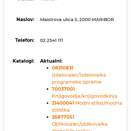
Naslov:
Maistrova ulica 5, 2000 MARIBOR
Telefon:
02 2341 111
Katalogi:
Aktualni:
08310831
Izdelovalec/izdelovalka
programske opreme
70037001
Knjigovodja/knjigovodkinja
21400041
Modni stilist/modna
stilistka
26877051
Oblikovalec/oblikovalka