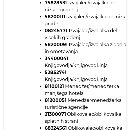
75828531
Izvajalec/izvajalka del
nizkih gradenj
58200111
Izvajalec/izvajalka del nizkih
gradenj
08245771
Izvajalec/izvajalka del
visokih gradenj
58200091
Izvajalec/izvajalka zidanja
in ometavanja
34400041
Knjigovodja/knjigovodkinja
52852741
Knjigovodja/knjigovodkinja
81100121
Menedžer/menedžerka
manjšega hotela
81200051
Menedžer/menedžerka
turistične agencije
21300071
Oblikovalec/oblikovalka
spletnih strani
68324561
Oblikovalec/oblikovalka