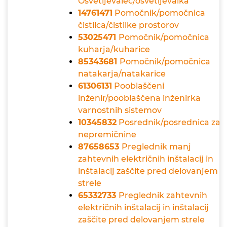
Osvetljevalec/osvetljevalka
14761471
Pomočnik/pomočnica
čistilca/čistilke prostorov
53025471
Pomočnik/pomočnica
kuharja/kuharice
85343681
Pomočnik/pomočnica
natakarja/natakarice
61306131
Pooblaščeni
inženir/pooblaščena inženirka
varnostnih sistemov
10345832
Posrednik/posrednica za
nepremičnine
87658653
Preglednik manj
zahtevnih električnih inštalacij in
inštalacij zaščite pred delovanjem
strele
65332733
Preglednik zahtevnih
električnih inštalacij in inštalacij
zaščite pred delovanjem strele