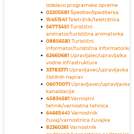
izdelavo programske opreme
02205581
Špediter/špediterka
15451541
Teletržnik/teletržnica
56773451
Turistični
animator/turistična animatorka
08856581
Turistični
informator/turistična informatorka
62660681
Upravljalec/upravljalka
vodne infrastrukture
33783371
Upravljavec/upravljavka
čistilnih naprav
06070071
Upravljavec/upravljavka
kanalizacije
45834581
Varnostni
tehnik/varnostna tehnica
64665441
Varnostnik
čuvaj/varnostnica čuvajka
82360261
Varnostnik