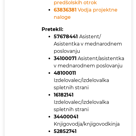
predšolskih otrok
63836381
Vodja projektne
naloge
Pretekli:
57678441
Asistent/
Asistentka v mednarodnem
poslovanju
34100071
Asistent/asistentka
v mednarodnem poslovanju
48100011
Izdelovalec/izdelovalka
spletnih strani
16182141
Izdelovalec/izdelovalka
spletnih strani
34400041
Knjigovodja/knjigovodkinja
52852741