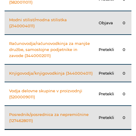
(5820011011)
Modni stilist/modna stilistka
Objava
0
(2140004011)
Računovodja/računovodkinja za manjše
družbe, samostojne podjetnike in
Pretekli
0
zavode (3440002011)
Knjigovodja/knjigovodkinja (3440004011)
Pretekli
0
Vodja delovne skupine v proizvodnji
Pretekli
0
(5200009011)
Posrednik/posrednica za nepremičnine
Pretekli
0
(1274628011)