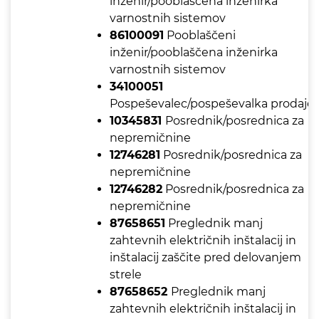
inženir/pooblaščena inženirka
varnostnih sistemov
86100091
Pooblaščeni
inženir/pooblaščena inženirka
varnostnih sistemov
34100051
Pospeševalec/pospeševalka prodaje
10345831
Posrednik/posrednica za
nepremičnine
12746281
Posrednik/posrednica za
nepremičnine
12746282
Posrednik/posrednica za
nepremičnine
87658651
Preglednik manj
zahtevnih električnih inštalacij in
inštalacij zaščite pred delovanjem
strele
87658652
Preglednik manj
zahtevnih električnih inštalacij in