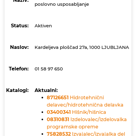
Naziv:
poslovno usposabljanje
Status:
Aktiven
Naslov:
Kardeljeva ploščad 27a, 1000 LJUBLJANA
Telefon:
01 58 97 650
Katalogi:
Aktualni:
87126651
Hidrotehnični
delavec/hidrotehnična delavka
03400341
Hišnik/hišnica
08310831
Izdelovalec/izdelovalka
programske opreme
75828532
Izvajalec/izvajalka del