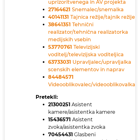
uprizoritvenega in AV projekta
27164621
Snemalec/snemalka
40141131
Tajnica režije/tajnik režije
38641351
Tehnični
realizator/tehnična realizatorka
medijskih vsebin
53770761
Televizijski
voditelj/televizijska voditeljica
63733031
Upravljalec/upravljalka
scenskih elementov in naprav
84484571
Videooblikovalec/videooblikovalka
Pretekli:
21300251
Asistent
kamere/asistentka kamere
15436571
Asistent
zvoka/asistentka zvoka
70454431
Glasbeni