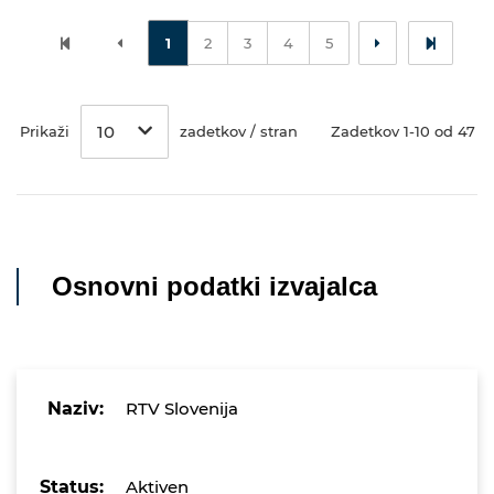
1
2
3
4
5
10
Prikaži
zadetkov / stran
Zadetkov 1-10 od 47
Osnovni podatki izvajalca
Naziv:
RTV Slovenija
Status:
Aktiven