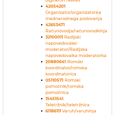
digitalnih rešitev
42054201
Organizator/organizatorka
mednarodnega poslovanja
42653471
Računovodja/računovodkinja
32100011
Radijski
napovedovalec
moderator/Radijska
napovedovalka moderatorka
20880641
Romski
koordinator/romska
koordinatorica
05110571
Romski
pomočnik/romska
pomočnica
15451541
Teletržnik/teletržnica
61186111
Varuh/varuhinja