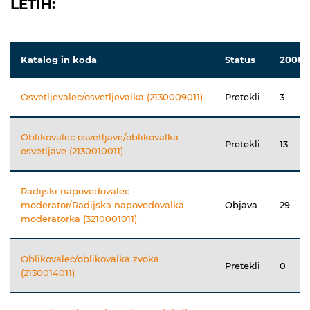
LETIH:
Katalog in koda
Status
2008
Osvetljevalec/osvetljevalka (2130009011)
Pretekli
3
Oblikovalec osvetljave/oblikovalka
Pretekli
13
osvetljave (2130010011)
Radijski napovedovalec
moderator/Radijska napovedovalka
Objava
29
moderatorka (3210001011)
Oblikovalec/oblikovalka zvoka
Pretekli
0
(2130014011)