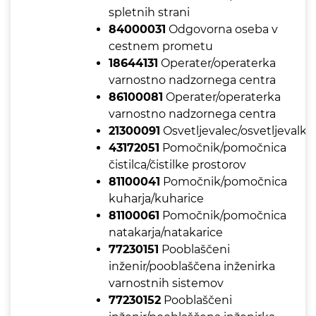
spletnih strani
84000031
Odgovorna oseba v
cestnem prometu
18644131
Operater/operaterka
varnostno nadzornega centra
86100081
Operater/operaterka
varnostno nadzornega centra
21300091
Osvetljevalec/osvetljevalka
43172051
Pomočnik/pomočnica
čistilca/čistilke prostorov
81100041
Pomočnik/pomočnica
kuharja/kuharice
81100061
Pomočnik/pomočnica
natakarja/natakarice
77230151
Pooblaščeni
inženir/pooblaščena inženirka
varnostnih sistemov
77230152
Pooblaščeni