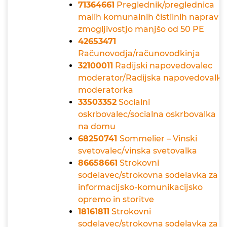
71364661
Preglednik/preglednica
malih komunalnih čistilnih naprav z
zmogljivostjo manjšo od 50 PE
42653471
Računovodja/računovodkinja
32100011
Radijski napovedovalec
moderator/Radijska napovedovalka
moderatorka
33503352
Socialni
oskrbovalec/socialna oskrbovalka
na domu
68250741
Sommelier – Vinski
svetovalec/vinska svetovalka
86658661
Strokovni
sodelavec/strokovna sodelavka za
informacijsko-komunikacijsko
opremo in storitve
18161811
Strokovni
sodelavec/strokovna sodelavka za