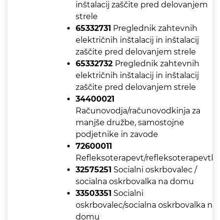
inštalacij zaščite pred delovanjem
strele
65332731
Preglednik zahtevnih
električnih inštalacij in inštalacij
zaščite pred delovanjem strele
65332732
Preglednik zahtevnih
električnih inštalacij in inštalacij
zaščite pred delovanjem strele
34400021
Računovodja/računovodkinja za
manjše družbe, samostojne
podjetnike in zavode
72600011
Refleksoterapevt/refleksoterapevtk
32575251
Socialni oskrbovalec /
socialna oskrbovalka na domu
33503351
Socialni
oskrbovalec/socialna oskrbovalka na
domu