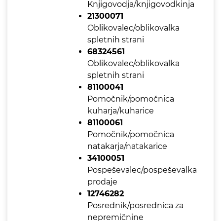
Knjigovodja/knjigovodkinja
21300071
Oblikovalec/oblikovalka
spletnih strani
68324561
Oblikovalec/oblikovalka
spletnih strani
81100041
Pomočnik/pomočnica
kuharja/kuharice
81100061
Pomočnik/pomočnica
natakarja/natakarice
34100051
Pospeševalec/pospeševalka
prodaje
12746282
Posrednik/posrednica za
nepremičnine