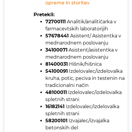
opreme in storitev
Pretekli:
72700111
Analitik/analitičarka v
farmacevtskih laboratorijih
57678441
Asistent/ Asistentka v
mednarodnem poslovanju
34100071
Asistent/asistentka v
mednarodnem poslovanju
81400031
Hišnik/hišnica
54100091
Izdelovalec/izdelovalka
kruha, potic, peciva in testenin na
tradicionalni način
48100011
Izdelovalec/izdelovalka
spletnih strani
16182141
Izdelovalec/izdelovalka
spletnih strani
58200101
Izvajalec/izvajalka
betonskih del