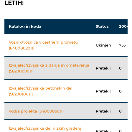
LETIH:
Katalog in koda
Status
2004
Voznik/voznica v cestnem prometu
Ukinjen
755
(8400002011)
Izvajalec/izvajalka zidanja in ometavanja
Pretekli
0
(5820009011)
Izvajalec/izvajalka betonskih del
Pretekli
0
(5820010011)
Vodja projekta (3400005011)
Pretekli
0
Izvajalec/izvajalka del nizkih gradenj
Pretekli
0