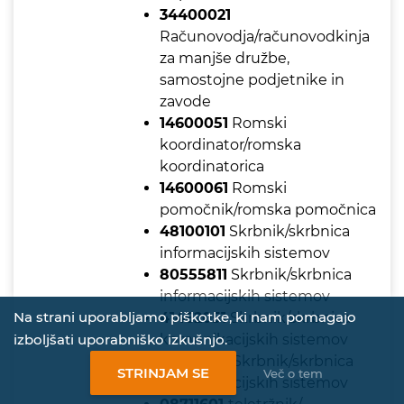
34400021
Računovodja/računovodkinja
za manjše družbe,
samostojne podjetnike in
zavode
14600051
Romski
koordinator/romska
koordinatorica
14600061
Romski
pomočnik/romska pomočnica
48100101
Skrbnik/skrbnica
informacijskih sistemov
80555811
Skrbnik/skrbnica
informacijskih sistemov
Na strani uporabljamo piškotke, ki nam pomagajo
41462051
Skrbnik/skrbnica
komunikacijskih sistemov
izboljšati uporabniško izkušnjo.
48100091
Skrbnik/skrbnica
STRINJAM SE
Več o tem
komunikacijskih sistemov