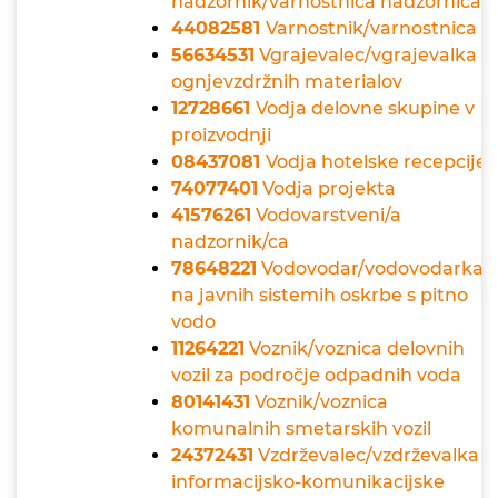
nadzornik/varnostnica nadzornica
44082581
Varnostnik/varnostnica
56634531
Vgrajevalec/vgrajevalka
ognjevzdržnih materialov
12728661
Vodja delovne skupine v
proizvodnji
08437081
Vodja hotelske recepcije
74077401
Vodja projekta
41576261
Vodovarstveni/a
nadzornik/ca
78648221
Vodovodar/vodovodarka
na javnih sistemih oskrbe s pitno
vodo
11264221
Voznik/voznica delovnih
vozil za področje odpadnih voda
80141431
Voznik/voznica
komunalnih smetarskih vozil
24372431
Vzdrževalec/vzdrževalka
informacijsko-komunikacijske