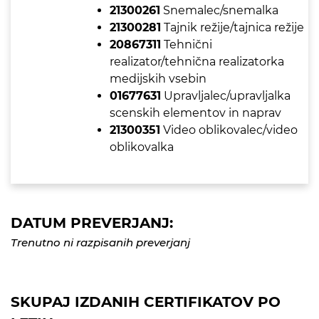
21300261
Snemalec/snemalka
21300281
Tajnik režije/tajnica režije
20867311
Tehnični
realizator/tehnična realizatorka
medijskih vsebin
01677631
Upravljalec/upravljalka
scenskih elementov in naprav
21300351
Video oblikovalec/video
oblikovalka
DATUM PREVERJANJ:
Trenutno ni razpisanih preverjanj
SKUPAJ IZDANIH CERTIFIKATOV PO