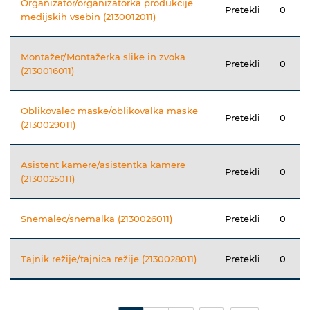
Organizator/organizatorka produkcije
Pretekli
0
medijskih vsebin (2130012011)
Montažer/Montažerka slike in zvoka
Pretekli
0
(2130016011)
Oblikovalec maske/oblikovalka maske
Pretekli
0
(2130029011)
Asistent kamere/asistentka kamere
Pretekli
0
(2130025011)
Snemalec/snemalka (2130026011)
Pretekli
0
Tajnik režije/tajnica režije (2130028011)
Pretekli
0