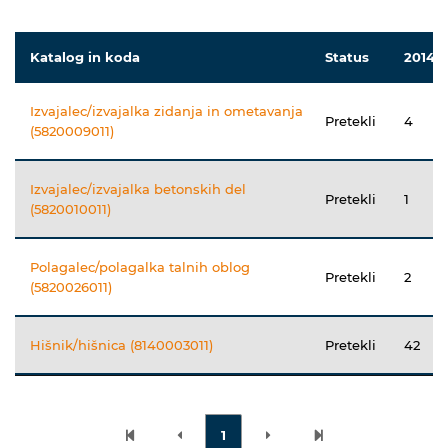
Katalog in koda
Status
2014
Izvajalec/izvajalka zidanja in ometavanja
Pretekli
4
(5820009011)
Izvajalec/izvajalka betonskih del
Pretekli
1
(5820010011)
Polagalec/polagalka talnih oblog
Pretekli
2
(5820026011)
Hišnik/hišnica (8140003011)
Pretekli
42
1