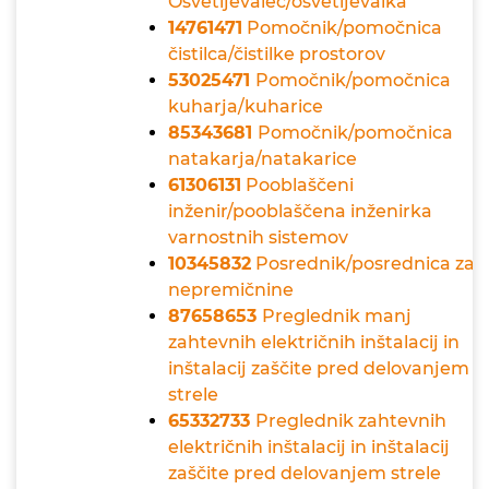
Osvetljevalec/osvetljevalka
14761471
Pomočnik/pomočnica
čistilca/čistilke prostorov
53025471
Pomočnik/pomočnica
kuharja/kuharice
85343681
Pomočnik/pomočnica
natakarja/natakarice
61306131
Pooblaščeni
inženir/pooblaščena inženirka
varnostnih sistemov
10345832
Posrednik/posrednica za
nepremičnine
87658653
Preglednik manj
zahtevnih električnih inštalacij in
inštalacij zaščite pred delovanjem
strele
65332733
Preglednik zahtevnih
električnih inštalacij in inštalacij
zaščite pred delovanjem strele