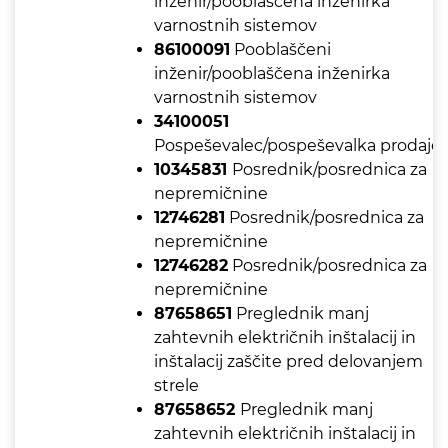
inženir/pooblaščena inženirka
varnostnih sistemov
86100091
Pooblaščeni
inženir/pooblaščena inženirka
varnostnih sistemov
34100051
Pospeševalec/pospeševalka prodaje
10345831
Posrednik/posrednica za
nepremičnine
12746281
Posrednik/posrednica za
nepremičnine
12746282
Posrednik/posrednica za
nepremičnine
87658651
Preglednik manj
zahtevnih električnih inštalacij in
inštalacij zaščite pred delovanjem
strele
87658652
Preglednik manj
zahtevnih električnih inštalacij in