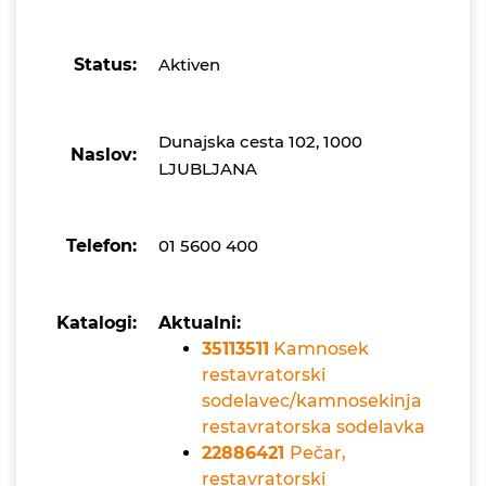
Status:
Aktiven
Dunajska cesta 102, 1000
Naslov:
LJUBLJANA
Telefon:
01 5600 400
Katalogi:
Aktualni:
35113511
Kamnosek
restavratorski
sodelavec/kamnosekinja
restavratorska sodelavka
22886421
Pečar,
restavratorski