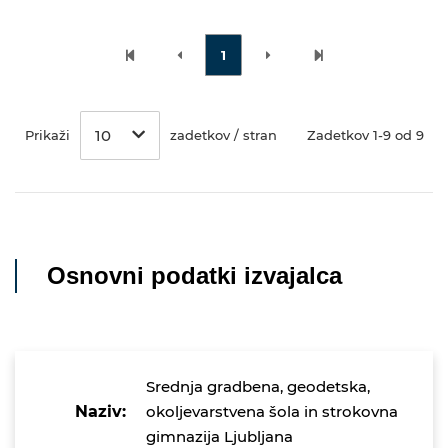
1
10
Prikaži
zadetkov / stran
Zadetkov 1-9 od 9
Osnovni podatki izvajalca
Srednja gradbena, geodetska,
Naziv:
okoljevarstvena šola in strokovna
gimnazija Ljubljana