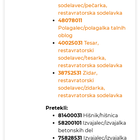
sodelavec/pečarka,
restavratorska sodelavka
48078011
Polagalec/polagalka talnih
oblog
40025031
Tesar,
restavratorski
sodelavec/tesarka,
restavratorska sodelavka
38752531
Zidar,
restavratorski
sodelavec/zidarka,
restavratorska sodelavka
Pretekli:
81400031
Hišnik/hišnica
58200101
Izvajalec/izvajalka
betonskih del
75828531
Izvajalec/izvajalka