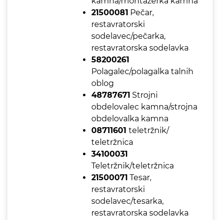
kamna/montažerka kamna
21500081
Pečar,
restavratorski
sodelavec/pečarka,
restavratorska sodelavka
58200261
Polagalec/polagalka talnih
oblog
48787671
Strojni
obdelovalec kamna/strojna
obdelovalka kamna
08711601
teletržnik/
teletržnica
34100031
Teletržnik/teletržnica
21500071
Tesar,
restavratorski
sodelavec/tesarka,
restavratorska sodelavka