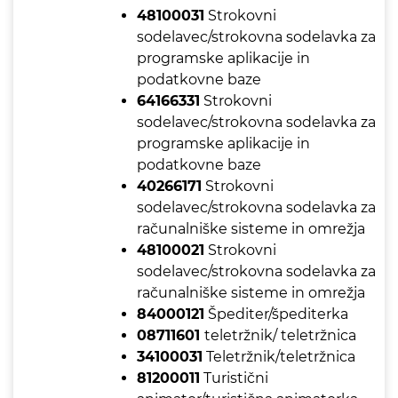
48100031
Strokovni
sodelavec/strokovna sodelavka za
programske aplikacije in
podatkovne baze
64166331
Strokovni
sodelavec/strokovna sodelavka za
programske aplikacije in
podatkovne baze
40266171
Strokovni
sodelavec/strokovna sodelavka za
računalniške sisteme in omrežja
48100021
Strokovni
sodelavec/strokovna sodelavka za
računalniške sisteme in omrežja
84000121
Špediter/špediterka
08711601
teletržnik/ teletržnica
34100031
Teletržnik/teletržnica
81200011
Turistični