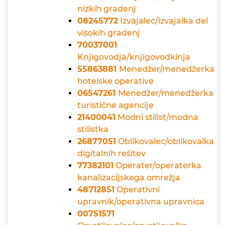
nizkih gradenj
08245772
Izvajalec/izvajalka del
visokih gradenj
70037001
Knjigovodja/knjigovodkinja
55863881
Menedžer/menedžerka
hotelske operative
06547261
Menedžer/menedžerka
turistične agencije
21400041
Modni stilist/modna
stilistka
26877051
Oblikovalec/oblikovalka
digitalnih rešitev
77382101
Operater/operaterka
kanalizacijskega omrežja
48712851
Operativni
upravnik/operativna upravnica
00751571