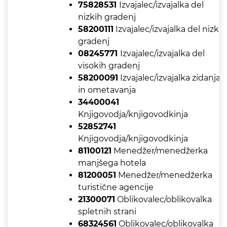
75828531
Izvajalec/izvajalka del
nizkih gradenj
58200111
Izvajalec/izvajalka del nizkih
gradenj
08245771
Izvajalec/izvajalka del
visokih gradenj
58200091
Izvajalec/izvajalka zidanja
in ometavanja
34400041
Knjigovodja/knjigovodkinja
52852741
Knjigovodja/knjigovodkinja
81100121
Menedžer/menedžerka
manjšega hotela
81200051
Menedžer/menedžerka
turistične agencije
21300071
Oblikovalec/oblikovalka
spletnih strani
68324561
Oblikovalec/oblikovalka