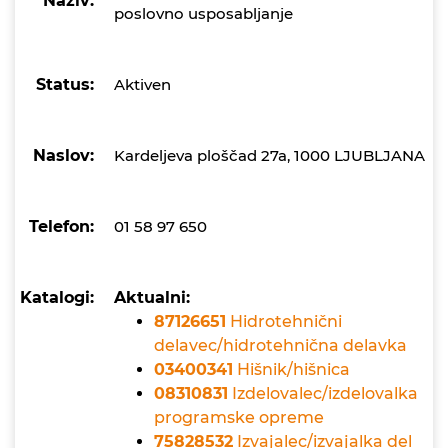
Naziv:
poslovno usposabljanje
Status:
Aktiven
Naslov:
Kardeljeva ploščad 27a, 1000 LJUBLJANA
Telefon:
01 58 97 650
Katalogi:
Aktualni:
87126651
Hidrotehnični
delavec/hidrotehnična delavka
03400341
Hišnik/hišnica
08310831
Izdelovalec/izdelovalka
programske opreme
75828532
Izvajalec/izvajalka del