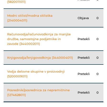
(5820011011)
Modni stilist/modna stilistka
Objava
0
(2140004011)
Računovodja/računovodkinja za manjše
družbe, samostojne podjetnike in
Pretekli
0
zavode (3440002011)
Knjigovodja/knjigovodkinja (3440004011)
Pretekli
0
Vodja delovne skupine v proizvodnji
Pretekli
0
(5200009011)
Posrednik/posrednica za nepremičnine
Pretekli
0
(1274628011)