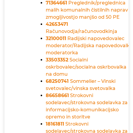
71364661
Preglednik/preglednica
malih komunalnih čistilnih naprav z
zmogljivostjo manjšo od 50 PE
42653471
Računovodja/računovodkinja
32100011
Radijski napovedovalec
moderator/Radijska napovedovalka
moderatorka
33503352
Socialni
oskrbovalec/socialna oskrbovalka
na domu
68250741
Sommelier – Vinski
svetovalec/vinska svetovalka
86658661
Strokovni
sodelavec/strokovna sodelavka za
informacijsko-komunikacijsko
opremo in storitve
18161811
Strokovni
sodelavec/strokovna sodelavka za