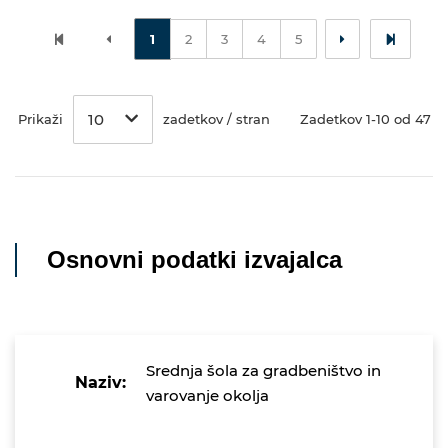
1
2
3
4
5
10
Prikaži
zadetkov / stran
Zadetkov 1-10 od 47
Osnovni podatki izvajalca
Srednja šola za gradbeništvo in
Naziv:
varovanje okolja