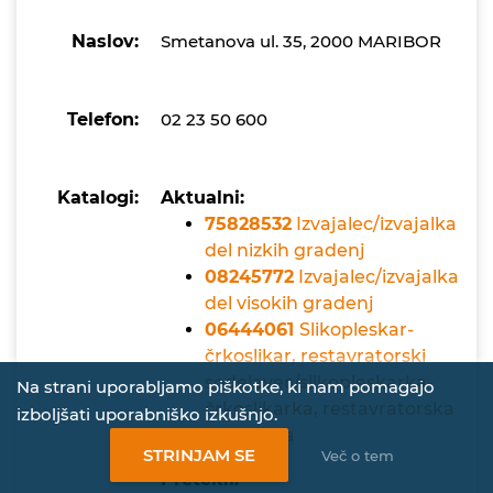
Naslov:
Smetanova ul. 35, 2000 MARIBOR
Telefon:
02 23 50 600
Katalogi:
Aktualni:
75828532
Izvajalec/izvajalka
del nizkih gradenj
08245772
Izvajalec/izvajalka
del visokih gradenj
06444061
Slikopleskar-
črkoslikar, restavratorski
sodelavec/slikopleskarka-
Na strani uporabljamo piškotke, ki nam pomagajo
črkoslikarka, restavratorska
izboljšati uporabniško izkušnjo.
sodelavka
STRINJAM SE
Več o tem
Pretekli: