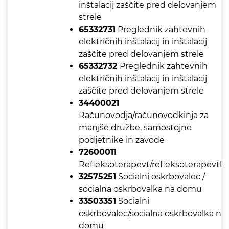
inštalacij zaščite pred delovanjem
strele
65332731
Preglednik zahtevnih
električnih inštalacij in inštalacij
zaščite pred delovanjem strele
65332732
Preglednik zahtevnih
električnih inštalacij in inštalacij
zaščite pred delovanjem strele
34400021
Računovodja/računovodkinja za
manjše družbe, samostojne
podjetnike in zavode
72600011
Refleksoterapevt/refleksoterapevtk
32575251
Socialni oskrbovalec /
socialna oskrbovalka na domu
33503351
Socialni
oskrbovalec/socialna oskrbovalka na
domu