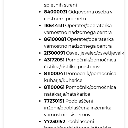
spletnih strani
84000031
Odgovorna oseba v
cestnem prometu
18644131
Operater/operaterka
varnostno nadzornega centra
86100081
Operater/operaterka
varnostno nadzornega centra
21300091
Osvetljevalec/osvetljevalka
43172051
Pomočnik/pomočnica
čistilca/čistilke prostorov
81100041
Pomočnik/pomočnica
kuharja/kuharice
81100061
Pomočnik/pomočnica
natakarja/natakarice
77230151
Pooblaščeni
inženir/pooblaščena inženirka
varnostnih sistemov
77230152
Pooblaščeni