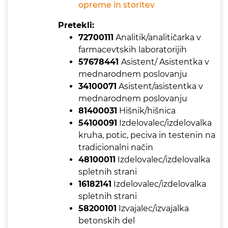
opreme in storitev
Pretekli:
72700111
Analitik/analitičarka v
farmacevtskih laboratorijih
57678441
Asistent/ Asistentka v
mednarodnem poslovanju
34100071
Asistent/asistentka v
mednarodnem poslovanju
81400031
Hišnik/hišnica
54100091
Izdelovalec/izdelovalka
kruha, potic, peciva in testenin na
tradicionalni način
48100011
Izdelovalec/izdelovalka
spletnih strani
16182141
Izdelovalec/izdelovalka
spletnih strani
58200101
Izvajalec/izvajalka
betonskih del