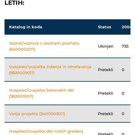
LETIH:
Katalog in koda
Status
2004
Voznik/voznica v cestnem prometu
Ukinjen
755
(8400002011)
Izvajalec/izvajalka zidanja in ometavanja
Pretekli
0
(5820009011)
Izvajalec/izvajalka betonskih del
Pretekli
0
(5820010011)
Vodja projekta (3400005011)
Pretekli
0
Izvajalec/izvajalka del nizkih gradenj
Pretekli
0