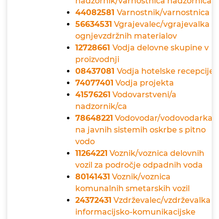
nadzornik/varnostnica nadzornica
44082581
Varnostnik/varnostnica
56634531
Vgrajevalec/vgrajevalka
ognjevzdržnih materialov
12728661
Vodja delovne skupine v
proizvodnji
08437081
Vodja hotelske recepcije
74077401
Vodja projekta
41576261
Vodovarstveni/a
nadzornik/ca
78648221
Vodovodar/vodovodarka
na javnih sistemih oskrbe s pitno
vodo
11264221
Voznik/voznica delovnih
vozil za področje odpadnih voda
80141431
Voznik/voznica
komunalnih smetarskih vozil
24372431
Vzdrževalec/vzdrževalka
informacijsko-komunikacijske