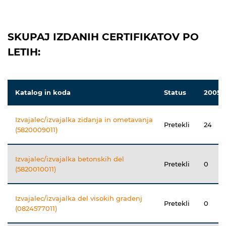
SKUPAJ IZDANIH CERTIFIKATOV PO
LETIH:
Katalog in koda
Status
2005
Izvajalec/izvajalka zidanja in ometavanja
Pretekli
24
(5820009011)
Izvajalec/izvajalka betonskih del
Pretekli
0
(5820010011)
Izvajalec/izvajalka del visokih gradenj
Pretekli
0
(0824577011)