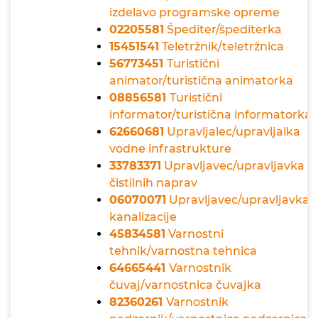
izdelavo programske opreme
02205581
Špediter/špediterka
15451541
Teletržnik/teletržnica
56773451
Turistični
animator/turistična animatorka
08856581
Turistični
informator/turistična informatorka
62660681
Upravljalec/upravljalka
vodne infrastrukture
33783371
Upravljavec/upravljavka
čistilnih naprav
06070071
Upravljavec/upravljavka
kanalizacije
45834581
Varnostni
tehnik/varnostna tehnica
64665441
Varnostnik
čuvaj/varnostnica čuvajka
82360261
Varnostnik