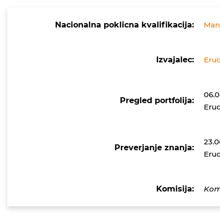
Nacionalna poklicna kvalifikacija:
Mani
Izvajalec:
Erud
06.0
Pregled portfolija:
Erud
23.0
Preverjanje znanja:
Erud
Komisija:
Komi