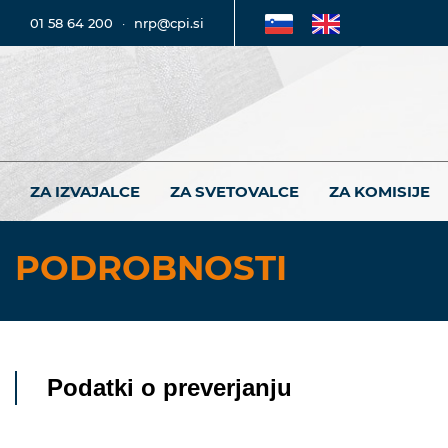
01 58 64 200
·
nrp@cpi.si
ZA IZVAJALCE
ZA SVETOVALCE
ZA KOMISIJE
PODROBNOSTI
Podatki o preverjanju