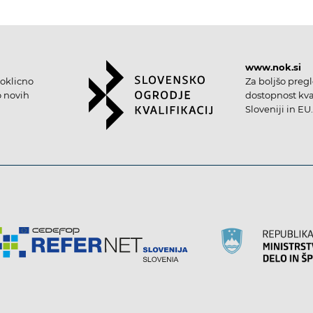
www.nok.si
oklicno
Za boljšo preg
o novih
dostopnost kval
Sloveniji in EU.