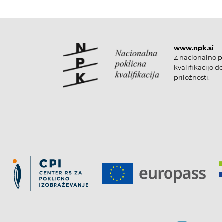
www.npk.si
Z nacionalno p
kvalifikacijo d
priložnosti.