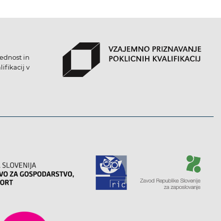
lednost in
ifikacij v