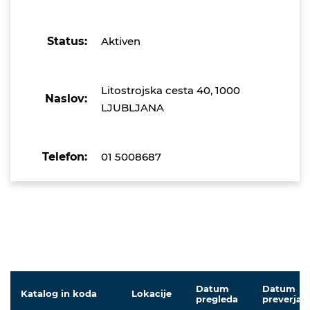
Status:
Aktiven
Litostrojska cesta 40, 1000
Naslov:
LJUBLJANA
Telefon:
01 5008687
Datum
Datum
Katalog in koda
Lokacije
pregleda
preverjan