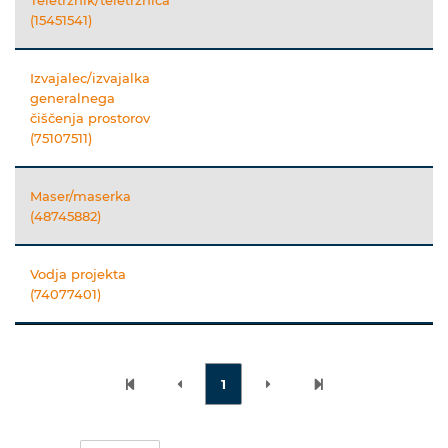
(15451541)
Izvajalec/izvajalka
generalnega
čiščenja prostorov
(75107511)
Maser/maserka
(48745882)
Vodja projekta
(74077401)
1