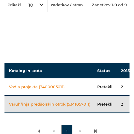
10
Prikaži
zadetkov / stran
Zadetkov 1-9 od 9
Katalog in koda
Status
2015
Vodja projekta (3400005011)
Pretekli
2
Varuh/inja predšolskih otrok (5341057011)
Pretekli
2
1