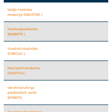
Vodja hotelske
recepcije (08437081 )
Pediker/pedikerka
(86286751 )
Vizažist/vizažistka
(03810241 )
Maniker/manikerka
(05007141 )
Varuh/varuhinja
predšolskih otrok
(61186111)
Teletržnik/teletržnica