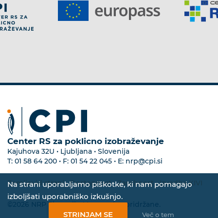
Center RS za poklicno izobraževanje
Kajuhova 32U • Ljubljana • Slovenija
T:
01 58 64 200
• F:
01 54 22 045
• E:
nrp@cpi.si
Zemljevid strani
•
Dostopnost
•
Zasebnost
•
Izvedba KIVI
Na strani uporabljamo piškotke, ki nam pomagajo
izboljšati uporabniško izkušnjo.
©2026 NRP Slovenija. Vse pravice pridržane.
STRINJAM SE
Več o tem