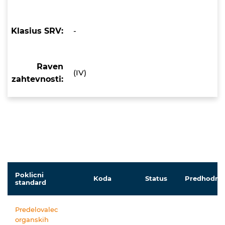
Klasius SRV:
-
Raven
(IV)
zahtevnosti:
Poklicni
Koda
Status
Predhodnik
standard
Predelovalec
organskih