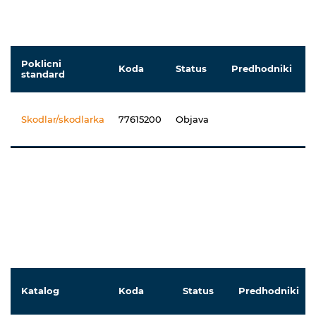
Poklicni
Koda
Status
Predhodniki
standard
Skodlar/skodlarka
77615200
Objava
Katalog
Koda
Status
Predhodniki