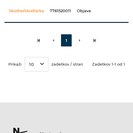
Skodlar/skodlarka
7761520011
Objava
1
10
Prikaži
zadetkov / stran
Zadetkov 1-1 od 1