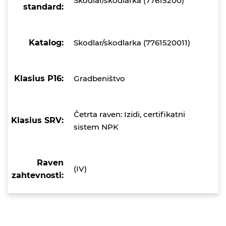
Skodlar/skodlarka (77615200)
standard:
Katalog:
Skodlar/skodlarka (7761520011)
Klasius P16:
Gradbeništvo
Četrta raven: Izidi, certifikatni
Klasius SRV:
sistem NPK
Raven
(IV)
zahtevnosti: