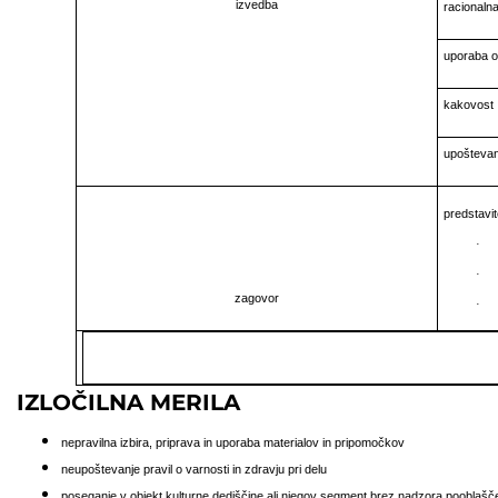
izvedba
racionalna
uporaba o
kakovost
upoštevanj
predstavit
·
·
zagovor
·
IZLOČILNA MERILA
nepravilna izbira, priprava in uporaba materialov in pripomočkov
neupoštevanje pravil o varnosti in zdravju pri delu
poseganje v objekt kulturne dediščine ali njegov segment brez nadzora pooblaš