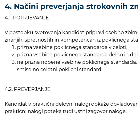
4. Načini preverjanja strokovnih zn
4.1. POTRJEVANJE
V postopku svetovanja kandidat pripravi osebno zbirno m
znanjih, spretnostih in kompetencah iz poklicnega sta
prizna vsebine poklicnega standarda v celoti,
prizna vsebine poklicnega standarda delno in določ
ne prizna nobene vsebine poklicnega standarda, 
smiselno celotni poklicni standard.
4.2. PREVERJANJE
Kandidat v praktični delovni nalogi dokaže obvladov
praktični nalogi poteka tudi ustni zagovor naloge.