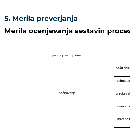
5. Merila preverjanja
Merila ocenjevanja sestavin proce
področje ocenjevanja
načrt dela
načrtovanj
načrtovanje
ureditev 
uporaba sr
ustrezno 