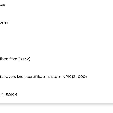
ava
.2017
beništvo (0732)
ta raven: Izidi, certifikatni sistem NPK (24000)
 4, EOK 4