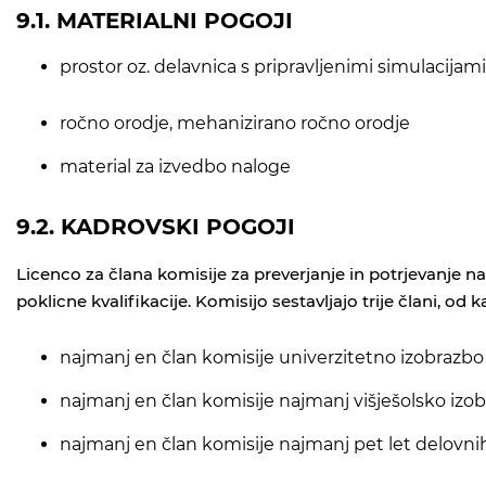
9.1. MATERIALNI POGOJI
prostor oz. delavnica s pripravljenimi simulacija
ročno orodje, mehanizirano ročno orodje
material za izvedbo naloge
9.2. KADROVSKI POGOJI
Licenco za člana komisije za preverjanje in potrjevanje n
poklicne kvalifikacije. Komisijo sestavljajo trije člani, od k
najmanj en član komisije univerzitetno izobrazbo
najmanj en član komisije najmanj višješolsko izobr
najmanj en član komisije najmanj pet let delovnih 