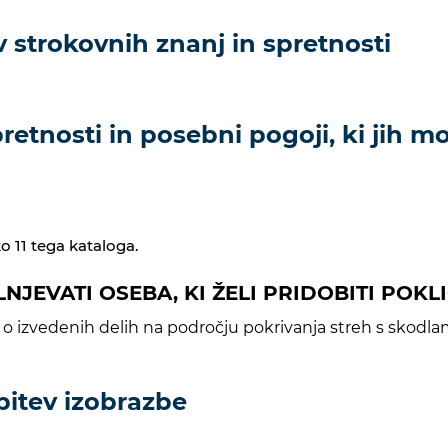
 strokovnih znanj in spretnosti
etnosti in posebni pogoji, ki jih mor
o 11 tega kataloga.
OLNJEVATI OSEBA, KI ŽELI PRIDOBITI POK
ili o izvedenih delih na področju pokrivanja streh s skodla
bitev izobrazbe