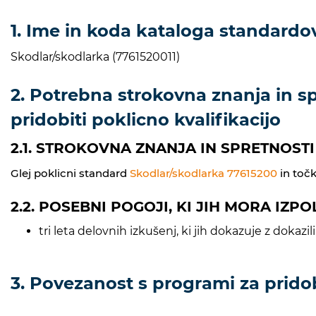
1. Ime in koda kataloga standardov
Skodlar/skodlarka (7761520011)
2. Potrebna strokovna znanja in spr
pridobiti poklicno kvalifikacijo
2.1. STROKOVNA ZNANJA IN SPRETNOSTI
Glej poklicni standard
Skodlar/skodlarka 77615200
in točk
2.2. POSEBNI POGOJI, KI JIH MORA IZP
tri leta delovnih izkušenj, ki jih dokazuje z dokaz
3. Povezanost s programi za prido