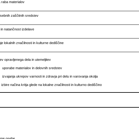
 raba materialov
sebnih zaščitnih sredstev
in natančnost izdelave
e lokalnih značilnosti in kulturne dediščine
ev opravljenega dela in utemeljitev
uporabe materialov in delovnih sredstev
izvajanja ukrepov varnosti in zdravja pri delu in varovanja okolja
izbire načina kritja glede na lokalne značilnosti in kulturno dediščino
čene osebe