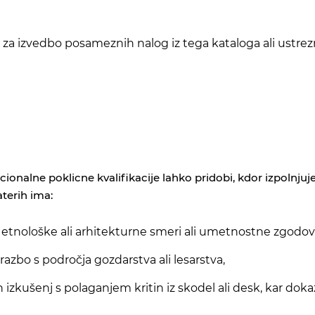
mi za izvedbo posameznih nalog iz tega kataloga ali ustre
acionalne poklicne kvalifikacije lahko pridobi, kdor izpolnj
aterih ima:
 etnološke ali arhitekturne smeri ali umetnostne zgodov
azbo s področja gozdarstva ali lesarstva,
izkušenj s polaganjem kritin iz skodel ali desk, kar dokaz