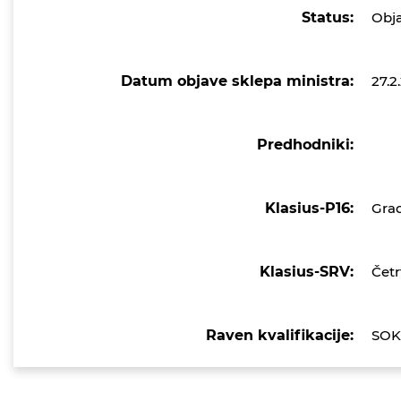
Status:
Obj
Datum objave sklepa ministra:
27.2
Predhodniki:
Klasius-P16:
Grad
Klasius-SRV:
Četr
Raven kvalifikacije:
SOK