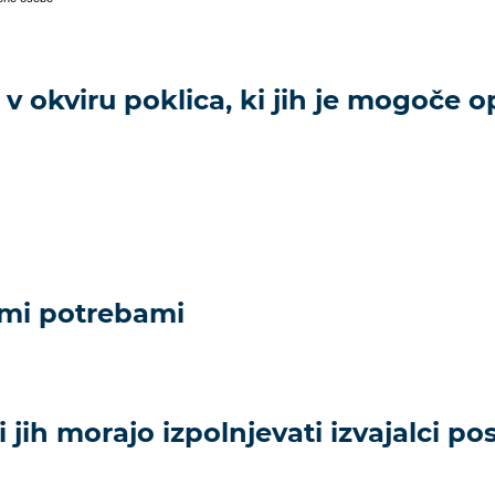
 v okviru poklica, ki jih je mogoče op
imi potrebami
i jih morajo izpolnjevati izvajalci p