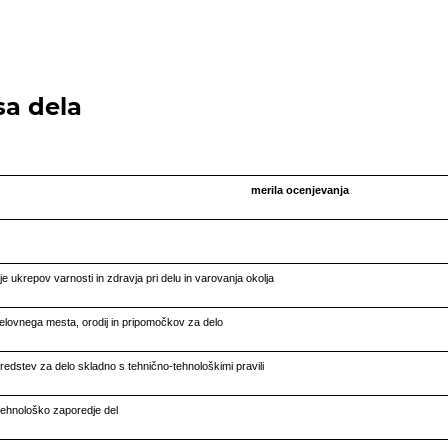
sa dela
merila ocenjevanja
e ukrepov varnosti in zdravja pri delu in varovanja okolja
delovnega mesta, orodij in pripomočkov za delo
edstev za delo skladno s tehnično-tehnološkimi pravili
tehnološko zaporedje del