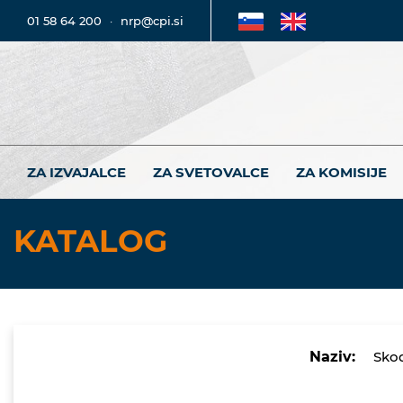
01 58 64 200
·
nrp@cpi.si
ZA IZVAJALCE
ZA SVETOVALCE
ZA KOMISIJE
KATALOG
Naziv:
Skod