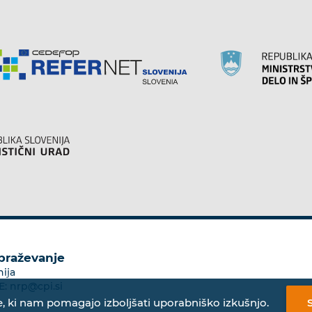
obraževanje
nija
E:
nrp@cpi.si
, ki nam pomagajo izboljšati uporabniško izkušnjo.