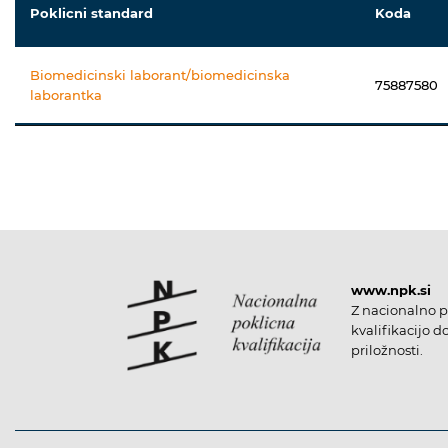
Poklicni standard
Koda
Biomedicinski laborant/biomedicinska
75887580
laborantka
www.npk.si
Z nacionalno p
kvalifikacijo d
priložnosti.