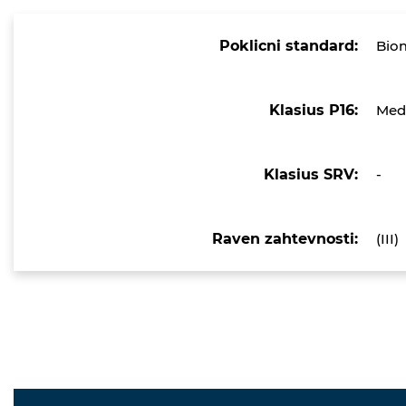
Poklicni standard:
Biom
Klasius P16:
Medi
Klasius SRV:
-
Raven zahtevnosti:
(III)