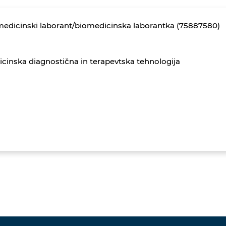
edicinski laborant/biomedicinska laborantka (75887580)
cinska diagnostična in terapevtska tehnologija