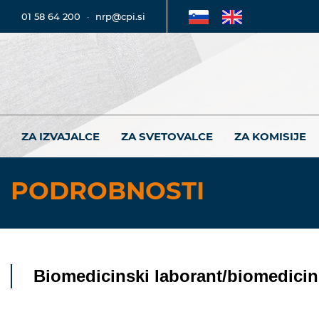
01 58 64 200
·
nrp@cpi.si
ZA IZVAJALCE
ZA SVETOVALCE
ZA KOMISIJE
PODROBNOSTI
Biomedicinski laborant/biomedicin