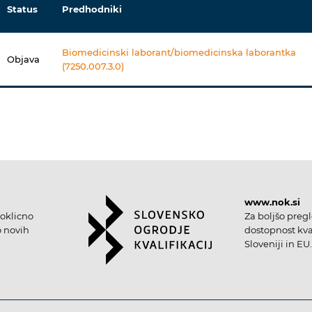
Status
Predhodniki
Biomedicinski laborant/biomedicinska laborantka
Objava
(7250.007.3.0)
www.nok.si
oklicno
Za boljšo preg
o novih
dostopnost kval
Sloveniji in EU.