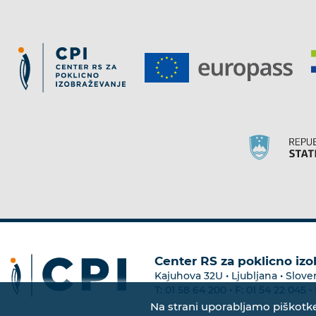
Center RS za poklicno iz
Kajuhova 32U • Ljubljana • Slove
T:
01 58 64 200
• F:
01 54 22 045
• 
Na strani uporabljamo piškotke