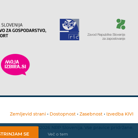
Zemljevid strani
•
Dostopnost
•
Zasebnost
•
Izvedba KIVI
©2026 NRP Slovenija. Vse pravice pridržane.
STRINJAM SE
Več o tem