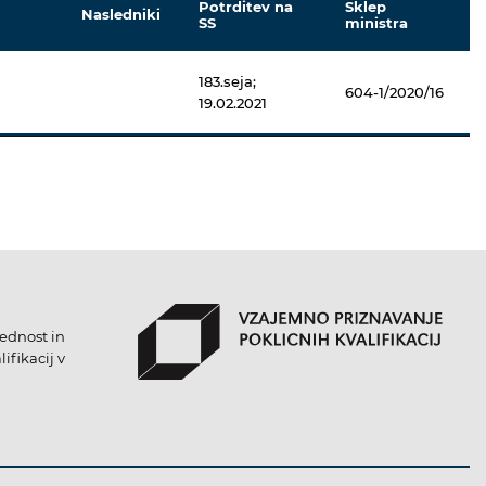
Potrditev na
Sklep
Nasledniki
SS
ministra
183.seja;
604-1/2020/16
19.02.2021
lednost in
ifikacij v