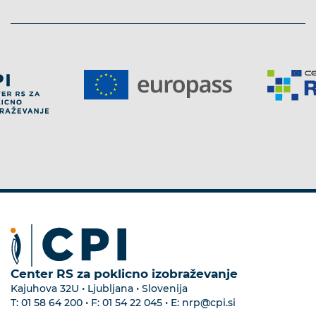
Center RS za poklicno izobraževanje
Kajuhova 32U • Ljubljana • Slovenija
T:
01 58 64 200
• F:
01 54 22 045
• E:
nrp@cpi.si