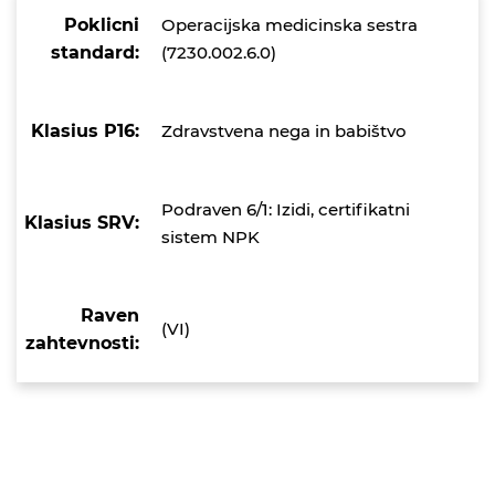
Poklicni
Operacijska medicinska sestra
standard:
(7230.002.6.0)
Klasius P16:
Zdravstvena nega in babištvo
Podraven 6/1: Izidi, certifikatni
Klasius SRV:
sistem NPK
Raven
(VI)
zahtevnosti: