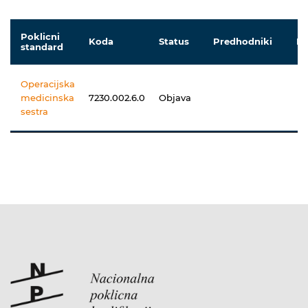
Poklicni
Koda
Status
Predhodniki
Na
standard
Operacijska
medicinska
7230.002.6.0
Objava
sestra