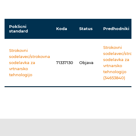
Poklicni
Koda
Status
Predhodniki
standard
Strokovni
Strokovni
sodelavec/strok
sodelavec/strokovna
sodelavka za
sodelavka za
71337130
Objava
vrtnarsko
vrtnarsko
tehnologijo
tehnologijo
(34653840)