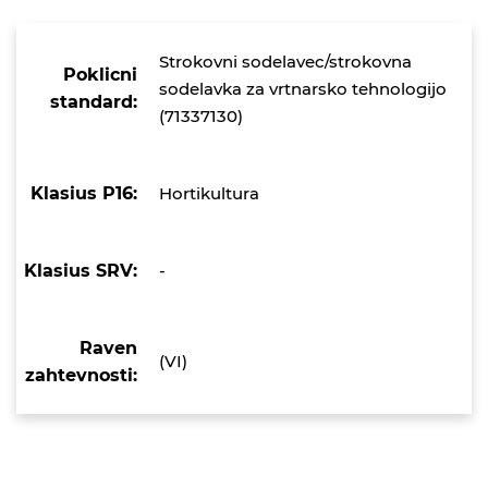
Strokovni sodelavec/strokovna
Poklicni
sodelavka za vrtnarsko tehnologijo
standard:
(71337130)
Klasius P16:
Hortikultura
Klasius SRV:
-
Raven
(VI)
zahtevnosti: