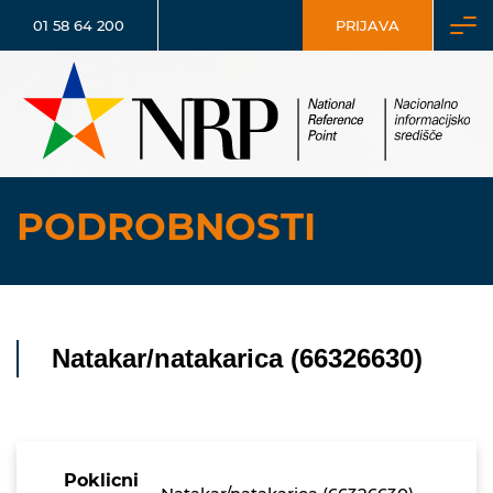
01 58 64 200
PRIJAVA
PODROBNOSTI
Natakar/natakarica (66326630)
Poklicni