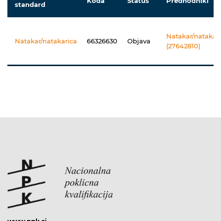
Koda
Status
Predhodniki
standard
Natakar/natakar
Natakar/natakarica
66326630
Objava
(27642810)
www.npk.si