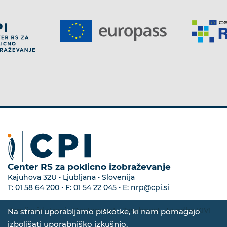
Center RS za poklicno izobraževanje
Kajuhova 32U • Ljubljana • Slovenija
T:
01 58 64 200
• F:
01 54 22 045
• E:
nrp@cpi.si
Zemljevid strani
•
Dostopnost
•
Zasebnost
•
Izvedba KIVI
Na strani uporabljamo piškotke, ki nam pomagajo
izboljšati uporabniško izkušnjo.