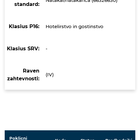
Natakar/natakarica (66326630)
standard:
Klasius P16:
Hotelirstvo in gostinstvo
Klasius SRV:
-
Raven
(IV)
zahtevnosti:
Poklicni