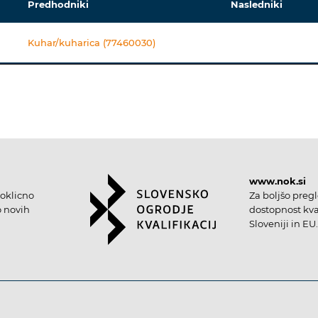
Predhodniki
Nasledniki
Kuhar/kuharica (77460030)
www.nok.si
oklicno
Za boljšo preg
o novih
dostopnost kval
Sloveniji in EU.