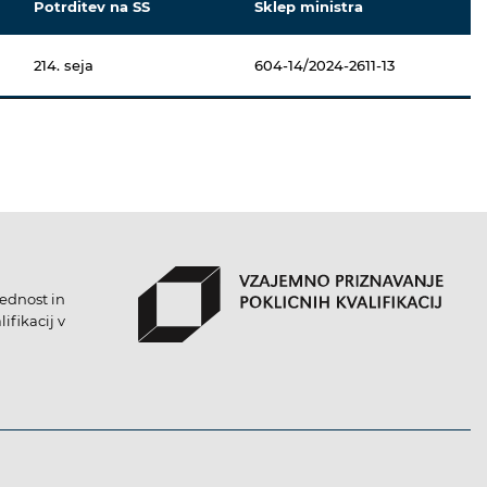
Potrditev na SS
Sklep ministra
214. seja
604-14/2024-2611-13
lednost in
ifikacij v