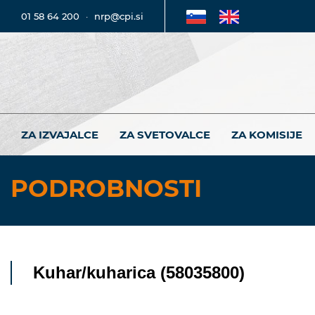
01 58 64 200
·
nrp@cpi.si
ZA IZVAJALCE
ZA SVETOVALCE
ZA KOMISIJE
PODROBNOSTI
Kuhar/kuharica (58035800)