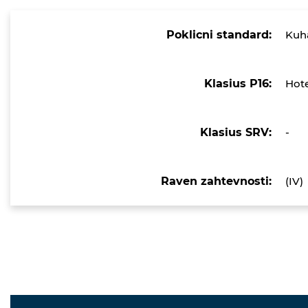
Poklicni standard:
Kuh
Klasius P16:
Hote
Klasius SRV:
-
Raven zahtevnosti:
(IV)