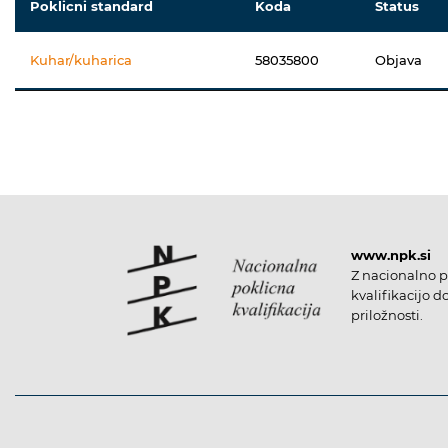
Poklicni standard
Koda
Status
Kuhar/kuharica
58035800
Objava
www.npk.si
Z nacionalno p
kvalifikacijo d
priložnosti.